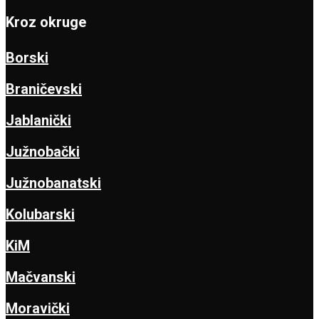
Kroz okruge
Borski
Braničevski
Jablanički
Južnobački
Južnobanatski
Kolubarski
KiM
Mačvanski
Moravički