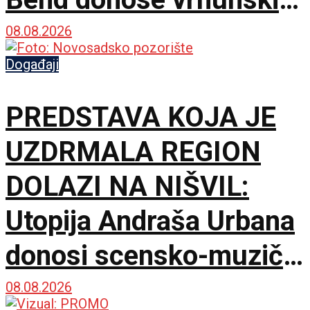
provod u Jalovik Izvor
08.08.2026
Događaji
PREDSTAVA KOJA JE
UZDRMALA REGION
DOLAZI NA NIŠVIL:
Utopija Andraša Urbana
donosi scensko-muzički
šok za bolji život
08.08.2026