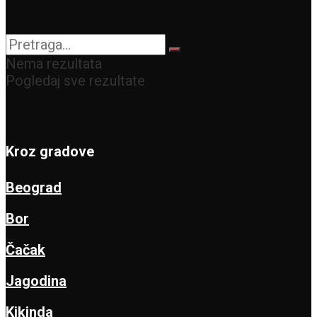
Nema rezultata
Pogledaj sve rezultate
Kroz gradove
Beograd
Bor
Čačak
Jagodina
Kikinda