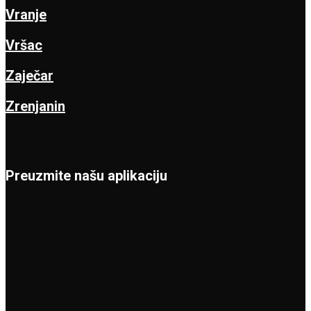
Vranje
Vršac
Zaječar
Zrenjanin
Preuzmite našu aplikaciju