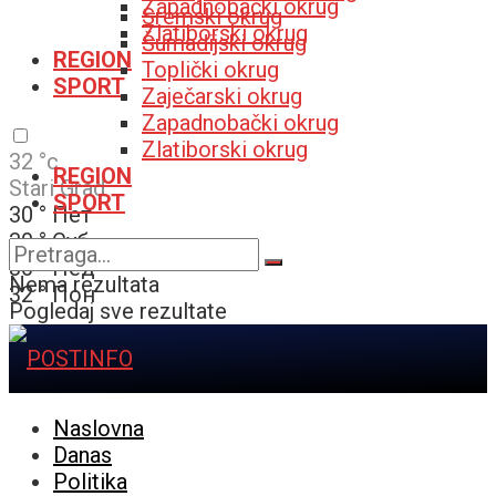
Zapadnobački okrug
Sremski okrug
Zlatiborski okrug
Šumadijski okrug
REGION
Toplički okrug
SPORT
Zaječarski okrug
Zapadnobački okrug
Zlatiborski okrug
32
°c
REGION
Stari Grad
SPORT
30
°
Пет
30
°
Суб
30
°
Нед
Nema rezultata
32
°
Пон
Pogledaj sve rezultate
Naslovna
Danas
Politika