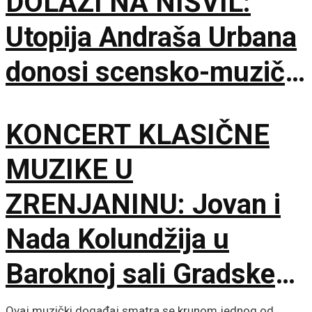
DOLAZI NA NIŠVIL:
Utopija Andraša Urbana
donosi scensko-muzički
šok za bolji život
KONCERT KLASIČNE
MUZIKE U
ZRENJANINU: Jovan i
Nada Kolundžija u
Baroknoj sali Gradske
kuće
Ovaj muzički događaj smatra se krunom jednog od