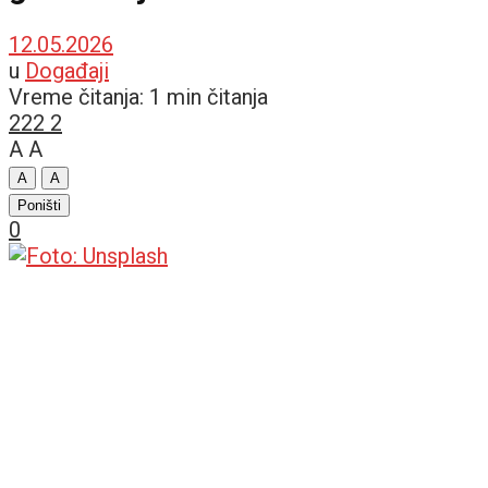
12.05.2026
u
Događaji
Vreme čitanja: 1 min čitanja
222
2
A
A
A
A
Poništi
0