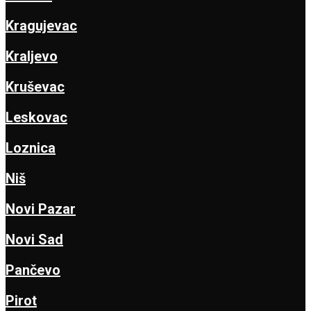
Kragujevac
Kraljevo
Kruševac
Leskovac
Loznica
Niš
Novi Pazar
Novi Sad
Pančevo
Pirot