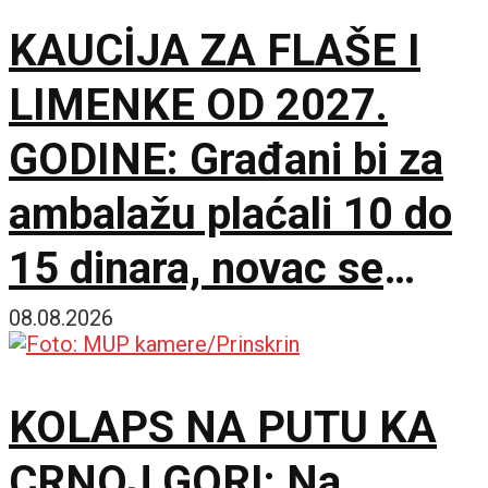
KAUCİJA ZA FLAŠE I
LIMENKE OD 2027.
GODINE: Građani bi za
ambalažu plaćali 10 do
15 dinara, novac se
vraća nakon povratka
08.08.2026
KOLAPS NA PUTU KA
CRNOJ GORI: Na