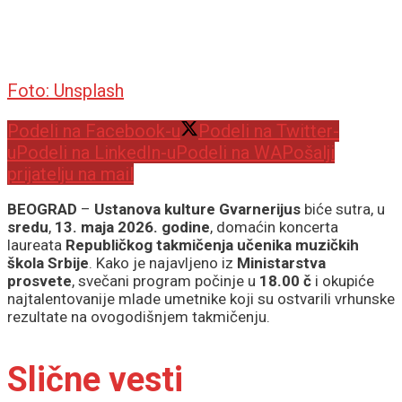
Foto: Unsplash
Podeli na Facebook-u
Podeli na Twitter-
u
Podeli na LinkedIn-u
Podeli na WA
Pošalji
prijatelju na mail
BEOGRAD
–
Ustanova kulture Gvarnerijus
biće sutra, u
sredu
,
13. maja 2026. godine
, domaćin koncerta
laureata
Republičkog takmičenja učenika muzičkih
škola Srbije
. Kako je najavljeno iz
Ministarstva
prosvete
, svečani program počinje u
18.00 č
i okupiće
najtalentovanije mlade umetnike koji su ostvarili vrhunske
rezultate na ovogodišnjem takmičenju.
Slične vesti