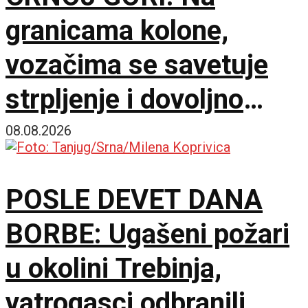
granicama kolone,
vozačima se savetuje
strpljenje i dovoljno
vode
08.08.2026
POSLE DEVET DANA
BORBE: Ugašeni požari
u okolini Trebinja,
vatrogasci odbranili