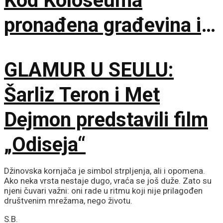
Kod Koloseuma
pronađena građevina iz
drugog veka sa
GLAMUR U SEULU:
mozaicima i freskama
Šarliz Teron i Met
Dejmon predstavili film
„Odiseja“
Džinovska kornjača je simbol strpljenja, ali i opomena.
Ako neka vrsta nestaje dugo, vraća se još duže. Zato su
njeni čuvari važni: oni rade u ritmu koji nije prilagođen
društvenim mrežama, nego životu.
S.B.