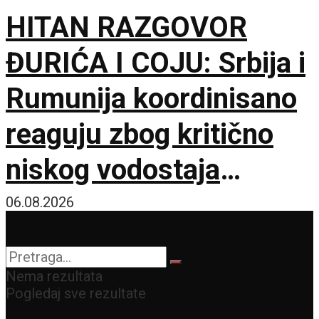
HITAN RAZGOVOR
ĐURIĆA I COJU: Srbija i
Rumunija koordinisano
reaguju zbog kritično
niskog vodostaja
Dunava
06.08.2026
Nema rezultata
Pogledaj sve rezultate