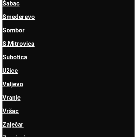
Šabac
Smederevo
Sombor
S.Mitrovica
Subotica
Užice
Valjevo
Vranje
Vršac
Zaječar