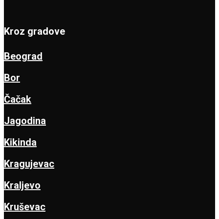
Kroz gradove
Beograd
Bor
Čačak
Jagodina
Kikinda
Kragujevac
Kraljevo
Kruševac