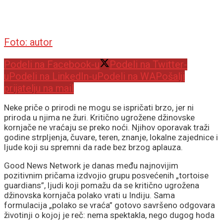
Foto: autor
Podeli na Facebook-u
Podeli na Twitter-
u
Podeli na LinkedIn-u
Podeli na WA
Pošalji
prijatelju na mail
Neke priče o prirodi ne mogu se ispričati brzo, jer ni
priroda u njima ne žuri. Kritično ugrožene džinovske
kornjače ne vraćaju se preko noći. Njihov oporavak traži
godine strpljenja, čuvare, teren, znanje, lokalne zajednice i
ljude koji su spremni da rade bez brzog aplauza.
Good News Network je danas među najnovijim
pozitivnim pričama izdvojio grupu posvećenih „tortoise
guardians”, ljudi koji pomažu da se kritično ugrožena
džinovska kornjača polako vrati u Indiju. Sama
formulacija „polako se vraća” gotovo savršeno odgovara
životinji o kojoj je reč: nema spektakla, nego dugog hoda