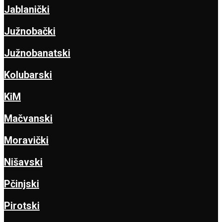
Jablanički
Južnobački
Južnobanatski
Kolubarski
KiM
Mačvanski
Moravički
Nišavski
Pčinjski
Pirotski