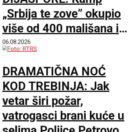
„Srbija te zove” okupio
više od 400 mališana iz
17 zemalja
06.08.2026
DRAMATIČNA NOĆ
KOD TREBINJA: Jak
vetar širi požar,
vatrogasci brani kuće u
selima Poljice Petrovo i