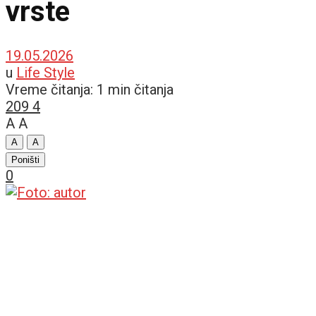
vrste
19.05.2026
u
Life Style
Vreme čitanja: 1 min čitanja
209
4
A
A
A
A
Poništi
0