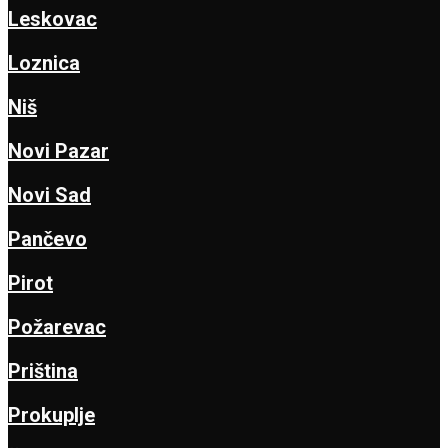
Leskovac
Loznica
Niš
Novi Pazar
Novi Sad
Pančevo
Pirot
Požarevac
Priština
Prokuplje