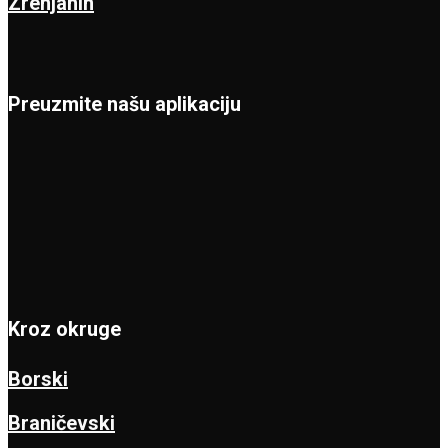
Zrenjanin
Preuzmite našu aplikaciju
Kroz okruge
Borski
Braničevski