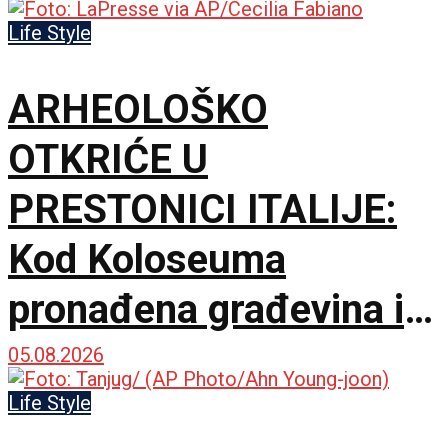
Life Style
ARHEOLOŠKO
OTKRIĆE U
PRESTONICI ITALIJE:
Kod Koloseuma
pronađena građevina iz
drugog veka sa
05.08.2026
mozaicima i freskama
Life Style