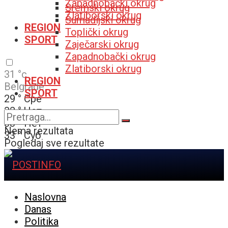
Zapadnobački okrug
Sremski okrug
Zlatiborski okrug
Šumadijski okrug
REGION
Toplički okrug
SPORT
Zaječarski okrug
Zapadnobački okrug
Zlatiborski okrug
31
°c
REGION
Belgrade
SPORT
29
°
Сре
32
°
Чет
33
°
Пет
Nema rezultata
33
°
Суб
Pogledaj sve rezultate
Naslovna
Danas
Politika