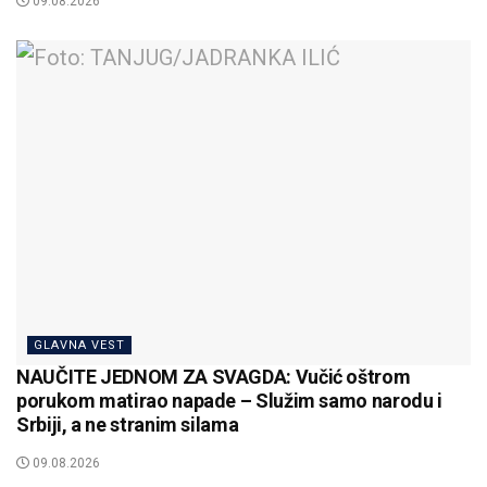
09.08.2026
GLAVNA VEST
NAUČITE JEDNOM ZA SVAGDA: Vučić oštrom
porukom matirao napade – Služim samo narodu i
Srbiji, a ne stranim silama
09.08.2026