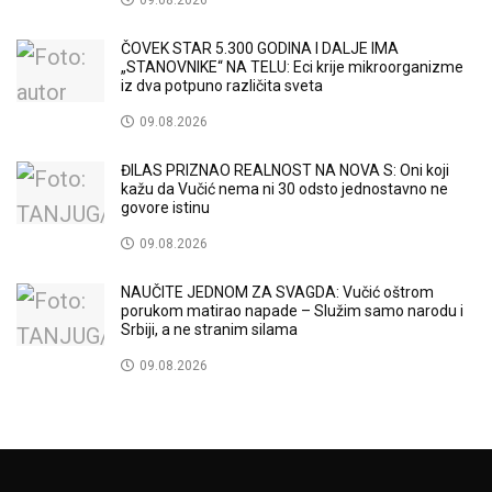
09.08.2026
ČOVEK STAR 5.300 GODINA I DALJE IMA
„STANOVNIKE“ NA TELU: Eci krije mikroorganizme
iz dva potpuno različita sveta
09.08.2026
ĐILAS PRIZNAO REALNOST NA NOVA S: Oni koji
kažu da Vučić nema ni 30 odsto jednostavno ne
govore istinu
09.08.2026
NAUČITE JEDNOM ZA SVAGDA: Vučić oštrom
porukom matirao napade – Služim samo narodu i
Srbiji, a ne stranim silama
09.08.2026