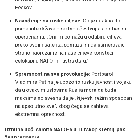
Peskov.
Navođenje na ruske ciljeve:
On je istakao da
pomenute države direktno učestvuju u borbenim
operacijama:
„Oni im pomažu u odabiru ciljeva
preko svojih satelita,
pomažu im da usmeravaju
strano naoružanje na naše ciljeve koristeći
celokupnu NATO infrastrukturu.
“
Spremnost na sve provokacije:
Portparol
Vladimira Putina je upozorio rusku javnost i vojsku
da u ovakvim uslovima Rusija mora da bude
maksimalno svesna da je „kijevski režim sposoban
na apsolutno sve“,
zbog čega se zahteva
ekstremna opreznost.
Uzbuna uoči samita NATO-a u Turskoj: Kremlj ipak
želi pregovore