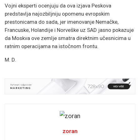
Vojni eksperti ocenjuju da ova izjava Peskova
predstavlja najozbiljniju opomenu evropskim
prestonicama do sada, jer imenovanje Nemačke,
Francuske, Holandije i Norveške uz SAD jasno pokazuje
da Moskva ove zemlje smatra direktnim učesnicima u
ratnim operacijama na istočnom frontu.
M. D.
zoran