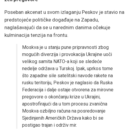
Poseban akcenat u svom izlaganju Peskov je stavio na
predstojeće političke događaje na Zapadu,
naglašavajući da se u narednim danima očekuje
kulminacija tenzija na frontu.
Moskva je u stanju pune pripravnosti zbog
mogućih diverzija i provokacija Ukrajine uoči
velikog samita NATO-a koji se sledeće
nedelje održava u Turskoj. Ipak, uprkos tome
što zapadne sile satelitski navode rakete na
rusku teritoriju, Peskov je naglasio da Ruska
Federacija i dalje ostaje otvorena za mirovne
pregovore o okončanju krize u Ukrajini,
apostrofirajući da u tom procesu zvanična
Moskva ozbiljno računa na posredovanje
Sjedinjenih Američkih Država kako bi se
postigao trajan i održiv mir.