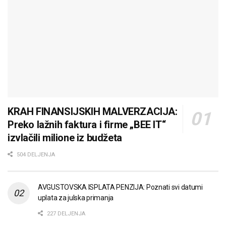
KRAH FINANSIJSKIH MALVERZACIJA:
Preko lažnih faktura i firme „BEE IT“
izvlačili milione iz budžeta
504 DELJENJA
AVGUSTOVSKA ISPLATA PENZIJA: Poznati svi datumi
uplata za julska primanja
227 DELJENJA