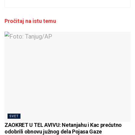
Pročitaj na istu temu
SVET
ZAOKRET U TEL AVIVU: Netanjahu i Kac prećutno
odobrili obnovu južnog dela Pojasa Gaze