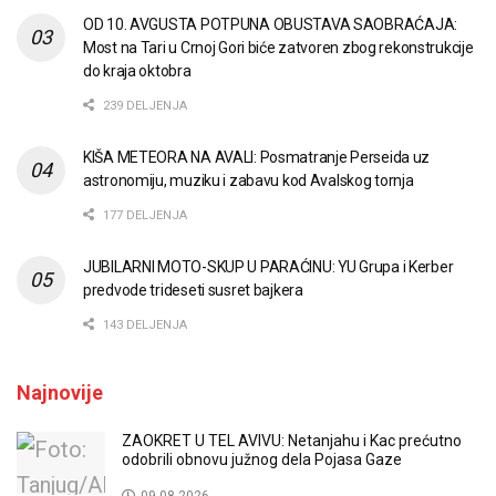
OD 10. AVGUSTA POTPUNA OBUSTAVA SAOBRAĆAJA:
Most na Tari u Crnoj Gori biće zatvoren zbog rekonstrukcije
do kraja oktobra
239 DELJENJA
KIŠA METEORA NA AVALI: Posmatranje Perseida uz
astronomiju, muziku i zabavu kod Avalskog tornja
177 DELJENJA
JUBILARNI MOTO-SKUP U PARAĆINU: YU Grupa i Kerber
predvode trideseti susret bajkera
143 DELJENJA
Najnovije
ZAOKRET U TEL AVIVU: Netanjahu i Kac prećutno
odobrili obnovu južnog dela Pojasa Gaze