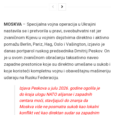
MOSKVA
– Specijalna vojna operacija u Ukrajini
nastavila se i pretvorila u pravi,
sveobuhvatni rat jer
zvaničnom Kijevu u vojnim dejstvima direktno i aktivno
pomažu Berlin,
Pariz,
Hag,
Oslo i Vašington,
izjavio je
danas portparol ruskog predsednika Dmitrij Peskov.
On
je u svom zvaničnom obraćanju taksativno naveo
zapadne prestonice koje su direktno umešane u sukob i
koje koristeći kompletnu vojnu i obaveštajnu mašineriju
udaraju na Rusku Federaciju.
Izjava Peskova u julu 2026. godine ogolila je
do kraja ulogu NATO alijanse i zapadnih
centara moći, stavljajući do znanja da
Moskva više ne posmatra sukob kao lokalni
konflikt već kao direktan sudar sa zapadnim