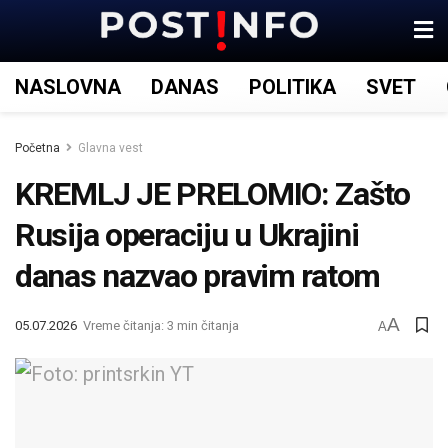
NASLOVNA
DANAS
POLITIKA
SVET
Početna
Glavna vest
KREMLJ JE PRELOMIO: Zašto
Rusija operaciju u Ukrajini
danas nazvao pravim ratom
A
05.07.2026
Vreme čitanja: 3 min čitanja
A