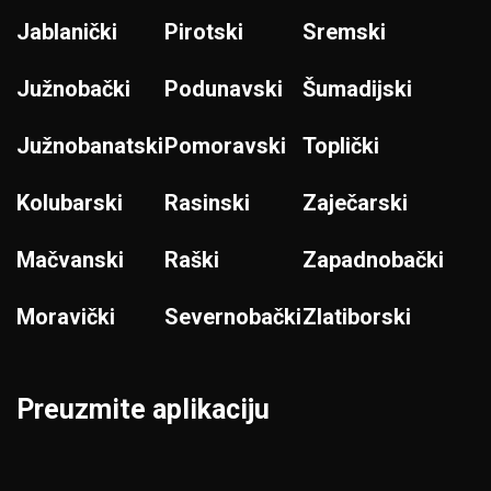
Jablanički
Pirotski
Sremski
Južnobački
Podunavski
Šumadijski
Južnobanatski
Pomoravski
Toplički
Kolubarski
Rasinski
Zaječarski
Mačvanski
Raški
Zapadnobački
Moravički
Severnobački
Zlatiborski
Preuzmite aplikaciju