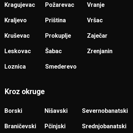
Kragujevac
Požarevac
Vranje
Kraljevo
Priština
Vršac
Kruševac
Prokuplje
Zaječar
Leskovac
Šabac
Zrenjanin
Loznica
Smederevo
Kroz okruge
Borski
Nišavski
Severnobanatski
Braničevski
Pčinjski
Srednjobanatski