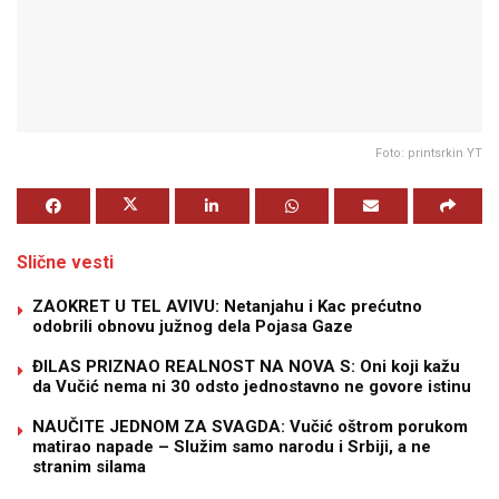
Foto: printsrkin YT
Slične vesti
ZAOKRET U TEL AVIVU: Netanjahu i Kac prećutno
odobrili obnovu južnog dela Pojasa Gaze
ĐILAS PRIZNAO REALNOST NA NOVA S: Oni koji kažu
da Vučić nema ni 30 odsto jednostavno ne govore istinu
NAUČITE JEDNOM ZA SVAGDA: Vučić oštrom porukom
matirao napade – Služim samo narodu i Srbiji, a ne
stranim silama