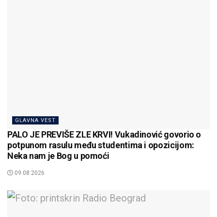
GLAVNA VEST
PALO JE PREVIŠE ZLE KRVI! Vukadinović govorio o
potpunom rasulu među studentima i opozicijom:
Neka nam je Bog u pomoći
09.08.2026