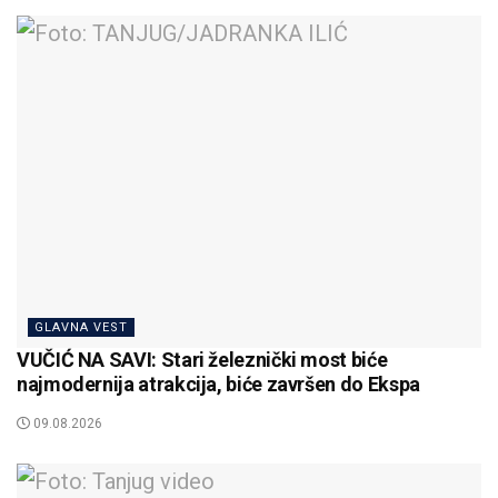
GLAVNA VEST
VUČIĆ NA SAVI: Stari železnički most biće
najmodernija atrakcija, biće završen do Ekspa
09.08.2026