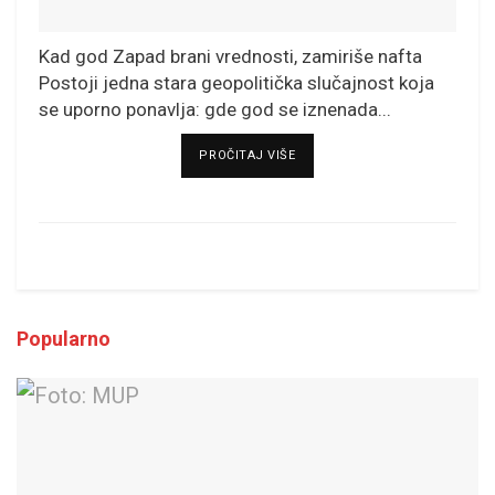
Kad god Zapad brani vrednosti, zamiriše nafta
Postoji jedna stara geopolitička slučajnost koja
se uporno ponavlja: gde god se iznenada...
DETAILS
PROČITAJ VIŠE
Popularno