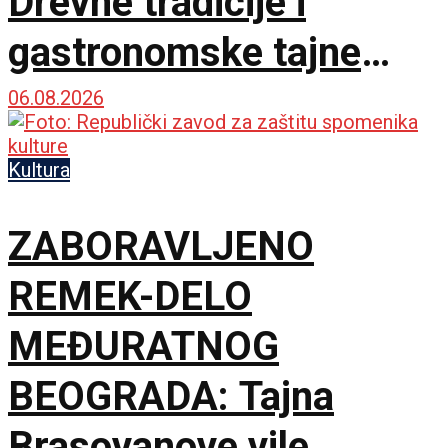
Drevne tradicije i
gastronomske tajne
spojile dve prijateljske
06.08.2026
zemlje
Kultura
ZABORAVLJENO
REMEK-DELO
MEĐURATNOG
BEOGRADA: Tajna
Brasovanove vile