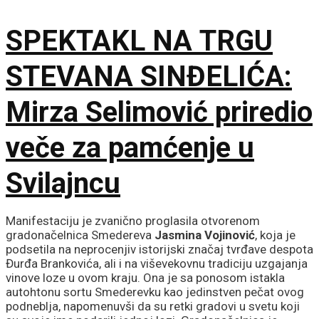
SPEKTAKL NA TRGU
STEVANA SINĐELIĆA:
Mirza Selimović priredio
veče za pamćenje u
Svilajncu
Manifestaciju je zvanično proglasila otvorenom
gradonačelnica Smedereva
Jasmina Vojinović
, koja je
podsetila na neprocenjiv istorijski značaj tvrđave despota
Đurđa Brankovića, ali i na viševekovnu tradiciju uzgajanja
vinove loze u ovom kraju. Ona je sa ponosom istakla
autohtonu sortu Smederevku kao jedinstven pečat ovog
podneblja, napomenuvši da su retki gradovi u svetu koji