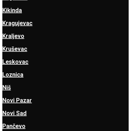
Kikinda
Kragujevac
Kraljevo
Kruševac
Leskovac
Loznica
Niš
Novi Pazar
Novi Sad
Pančevo