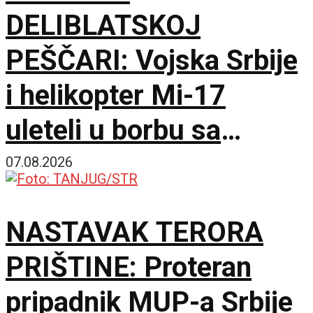
DELIBLATSKOJ
PEŠČARI: Vojska Srbije
i helikopter Mi-17
uleteli u borbu sa
vatrenom stihijom
07.08.2026
NASTAVAK TERORA
PRIŠTINE: Proteran
pripadnik MUP-a Srbije