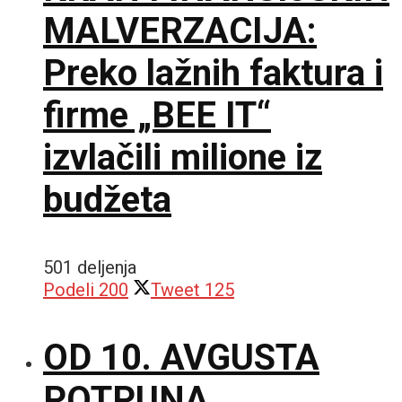
MALVERZACIJA:
Preko lažnih faktura i
firme „BEE IT“
izvlačili milione iz
budžeta
501 deljenja
Podeli
200
Tweet
125
OD 10. AVGUSTA
POTPUNA