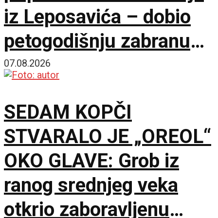
iz Leposavića – dobio
petogodišnju zabranu
ulaska na KiM
07.08.2026
SEDAM KOPČI
STVARALO JE „OREOL“
OKO GLAVE: Grob iz
ranog srednjeg veka
otkrio zaboravljenu