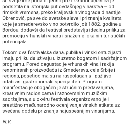
su svoje ime podarili jednoj lozi. Gradonačelnica je
podsetila na istorijski put ovdašnjeg vinarstva – od
rimskih vremena, preko kraljevskih vinograda dinastije
Obrenović, pa sve do svetske slave i priznanja kvaliteta
koje je smederevsko vino potvrdilo još 1882. godine u
Bordou, dodavši da festival predstavlja idealnu priliku za
promociju vrhunskih vinara i snaženje lokalnih turističkih
potencijala.
Tokom dva festivalska dana, publika i vinski entuzijasti
imaju priliku da uživaju u izuzetno bogatom i sadržajnom
programu. Pored degustacije vrhunskih vina i rakija
renomiranih proizvođača iz Smedereva, cele Srbije i
regiona, posetiocima su na raspolaganju i pažljivo
odabrani gastronomski specijaliteti. Program
manifestacije obogaćen je stručnim predavanjima,
kreativnim radionicama i raznovrsnim muzičkim
sadržajima, a u okviru festivala organizovano je i
prestižno međunarodno ocenjivanje vinskih etiketa uz
svečanu dodelu priznanja najuspešnijim vinarijama.
N.V.