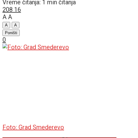
Vreme čitanja: 1 min čitanja
208
16
A
A
A
A
Poništi
0
Foto: Grad Smederevo