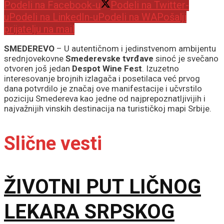
Podeli na Facebook-u
Podeli na Twitter-
u
Podeli na LinkedIn-u
Podeli na WA
Pošalji
prijatelju na mail
SMEDEREVO
– U autentičnom i jedinstvenom ambijentu
srednjovekovne
Smederevske tvrđave
sinoć je svečano
otvoren još jedan
Despot Wine Fest
. Izuzetno
interesovanje brojnih izlagača i posetilaca već prvog
dana potvrdilo je značaj ove manifestacije i učvrstilo
poziciju Smedereva kao jedne od najprepoznatljivijih i
najvažnijih vinskih destinacija na turističkoj mapi Srbije.
Slične vesti
ŽIVOTNI PUT LIČNOG
LEKARA SRPSKOG