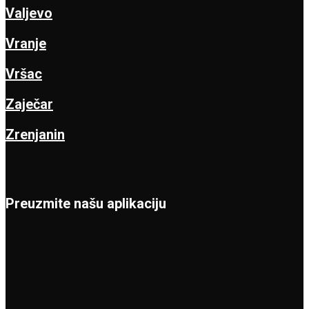
Valjevo
Vranje
Vršac
Zaječar
Zrenjanin
Preuzmite našu aplikaciju