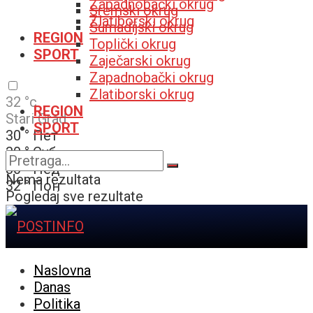
Zapadnobački okrug
Sremski okrug
Zlatiborski okrug
Šumadijski okrug
REGION
Toplički okrug
SPORT
Zaječarski okrug
Zapadnobački okrug
Zlatiborski okrug
32
°c
REGION
Stari Grad
SPORT
30
°
Пет
30
°
Суб
30
°
Нед
Nema rezultata
32
°
Пон
Pogledaj sve rezultate
Naslovna
Danas
Politika