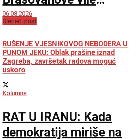
ponovo sija starim
06.08.2026
Sledeći post
sjajem
RUŠENJE VJESNIKOVOG NEBODERA U
PUNOM JEKU: Oblak prašine iznad
Zagreba, završetak radova moguć
uskoro
Kolumne
RAT U IRANU: Kada
demokratija miriše na