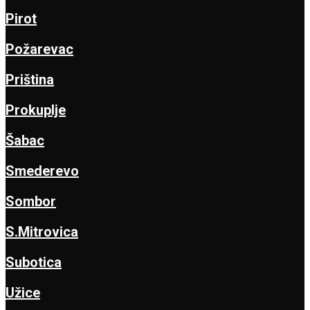
Pirot
Požarevac
Priština
Prokuplje
Šabac
Smederevo
Sombor
S.Mitrovica
Subotica
Užice