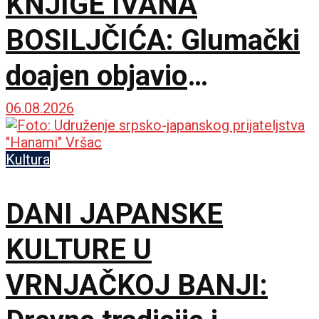
KNJIGE IVANA
BOSILJČIĆA: Glumački
doajen objavio
autorizovani prvenac
06.08.2026
„Naše priče“
Kultura
DANI JAPANSKE
KULTURE U
VRNJAČKOJ BANJI: