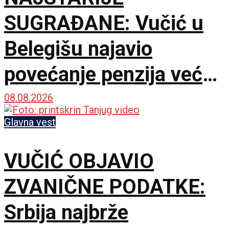
SUGRAĐANE: Vučić u
Belegišu najavio
povećanje penzija već
ove godine – Pratiće
08.08.2026
rast plata
Glavna vest
VUČIĆ OBJAVIO
ZVANIČNE PODATKE:
Srbija najbrže