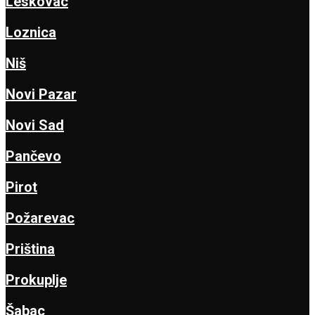
Leskovac
Loznica
Niš
Novi Pazar
Novi Sad
Pančevo
Pirot
Požarevac
Priština
Prokuplje
Šabac