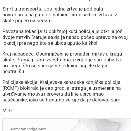
rast plata
Smrt u transportu: Još jedna žrtva je podlegla
povredama na putu do bolnice, čime se broj žrtava iz
škole popeo na sedam.
Povezana lokacija: U obližnjoj kući policija je otkrila još
dvoje mrtvih. Veruje se da je napad počeo upravo na ovoj
lokaciji pre nego što se ubica uputio ka školi.
Kraj napadača: Osumnjičeni je pronađen mrtav u krugu
škole. Prema prvim izveštajima, izvršio je samoubistvo
pre nego što su specijalne jedinice uspele da ga
neutrališu.
Policijska akcija: Kraljevska kanadska konjička policija
(RCMP) blokirala je ceo grad, a istraga je usmerena na
utvrđivanje motiva i proveru da li je ubica imao
saučesnike, iako se trenutno veruje da je delovao sam.
M. D.