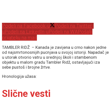
Podeli na Facebook-u
Podeli na Twitter-
u
Podeli na LinkedIn-u
Podeli na WA
Pošalji
prijatelju na mail
TAMBLER RIDŽ – Kanada je zavijena u crno nakon jedne
od najsmrtonosnijih pucnjava u svojoj istoriji. Napadač je
u utorak otvorio vatru u srednjoj školi i stambenom
objektu u malom gradu Tambler Ridž, ostavljajući iza
sebe pustoš i brojne žrtve.
Hronologija užasa:
Slične vesti