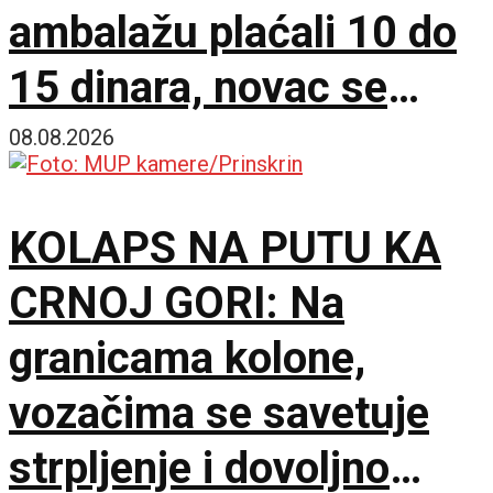
ambalažu plaćali 10 do
15 dinara, novac se
vraća nakon povratka
08.08.2026
KOLAPS NA PUTU KA
CRNOJ GORI: Na
granicama kolone,
vozačima se savetuje
strpljenje i dovoljno