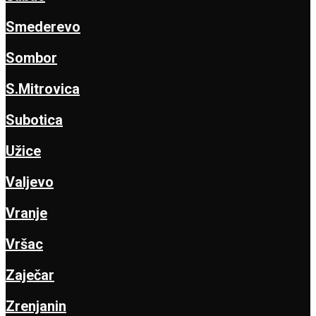
Smederevo
Sombor
S.Mitrovica
Subotica
Užice
Valjevo
Vranje
Vršac
Zaječar
Zrenjanin