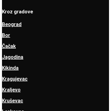
Kroz gradove
Beograd
Bor
Čačak
Jagodina
Kikinda
Kragujevac
Kraljevo
Kruševac