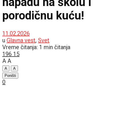
napadu na školu i
porodičnu kuću!
11.02.2026
u
Glavna vest
,
Svet
Vreme čitanja: 1 min čitanja
196
15
A
A
A
A
Poništi
0