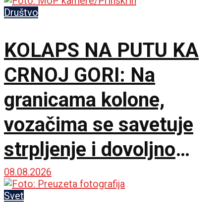
Društvo
KOLAPS NA PUTU KA
CRNOJ GORI: Na
granicama kolone,
vozačima se savetuje
strpljenje i dovoljno
vode
08.08.2026
Svet