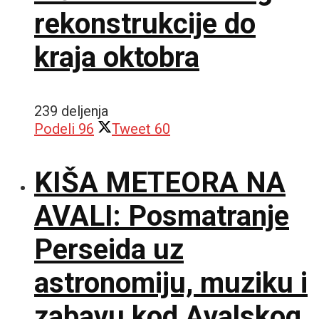
rekonstrukcije do
kraja oktobra
239 deljenja
Podeli
96
Tweet
60
KIŠA METEORA NA
AVALI: Posmatranje
Perseida uz
astronomiju, muziku i
zabavu kod Avalskog