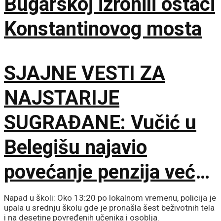
Bugarskoj izronili ostaci
Konstantinovog mosta
SJAJNE VESTI ZA
NAJSTARIJE
SUGRAĐANE: Vučić u
Belegišu najavio
povećanje penzija već
ove godine – Pratiće
Napad u školi: Oko 13:20 po lokalnom vremenu, policija je
upala u srednju školu gde je pronašla šest beživotnih tela
i na desetine povređenih učenika i osoblja.