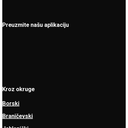
Preuzmite našu aplikaciju
Kroz okruge
Borski
Braničevski