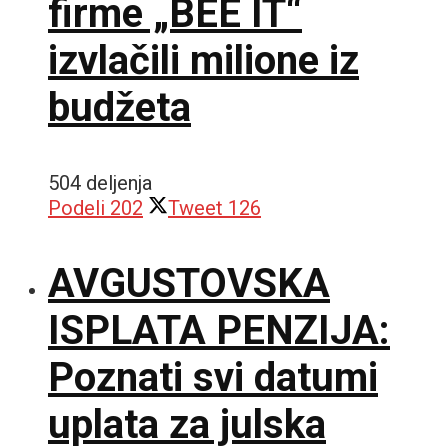
firme „BEE IT“
izvlačili milione iz
budžeta
504 deljenja
Podeli
202
Tweet
126
AVGUSTOVSKA
ISPLATA PENZIJA:
Poznati svi datumi
uplata za julska