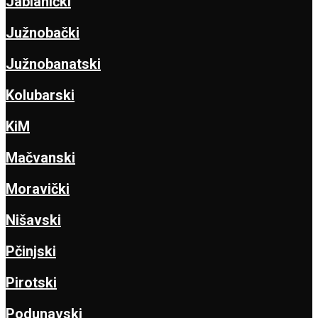
Jablanički
Južnobački
Južnobanatski
Kolubarski
KiM
Mačvanski
Moravički
Nišavski
Pčinjski
Pirotski
Podunavski