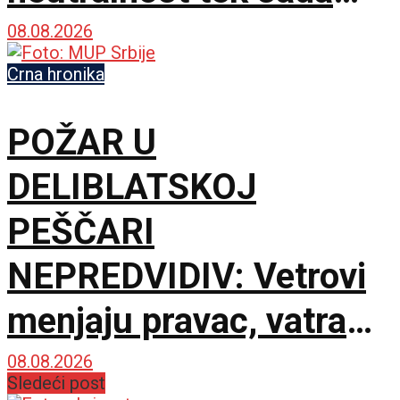
dobija na značaju
08.08.2026
Crna hronika
POŽAR U
DELIBLATSKOJ
PEŠČARI
NEPREDVIDIV: Vetrovi
menjaju pravac, vatra
zahvatila oko 1.500
08.08.2026
Sledeći post