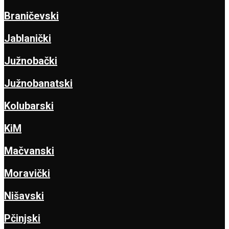
Braničevski
Jablanički
Južnobački
Južnobanatski
Kolubarski
KiM
Mačvanski
Moravički
Nišavski
Pčinjski