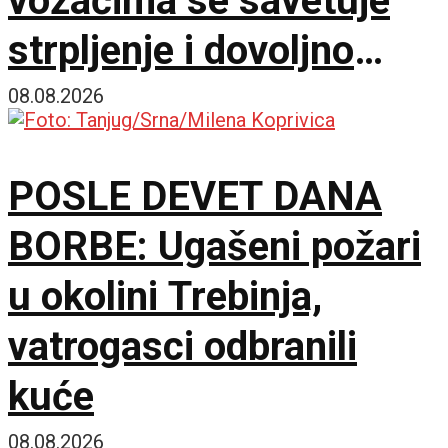
vozačima se savetuje
strpljenje i dovoljno
vode
08.08.2026
POSLE DEVET DANA
BORBE: Ugašeni požari
u okolini Trebinja,
vatrogasci odbranili
kuće
08.08.2026