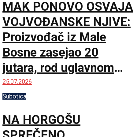
MAK PONOVO OSVAJA
VOJVOĐANSKE NJIVE:
Proizvođač iz Male
Bosne zasejao 20
jutara, rod uglavnom
odlazi u izvoz
25.07.2026
Subotica
NA HORGOŠU
SPREČENO