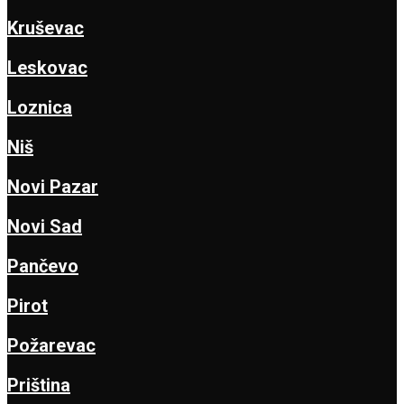
Kruševac
Leskovac
Loznica
Niš
Novi Pazar
Novi Sad
Pančevo
Pirot
Požarevac
Priština