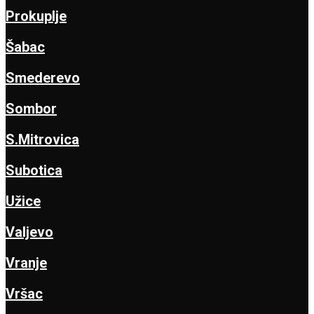
Prokuplje
Šabac
Smederevo
Sombor
S.Mitrovica
Subotica
Užice
Valjevo
Vranje
Vršac