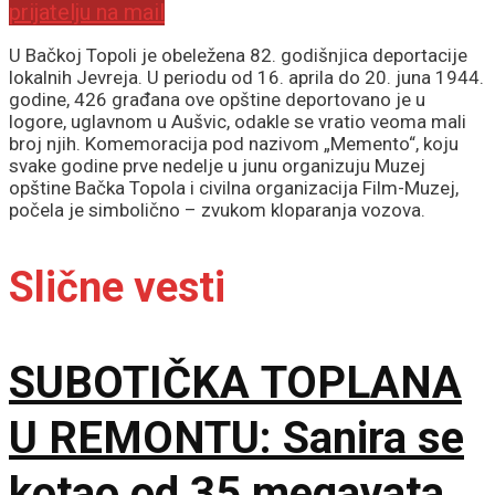
prijatelju na mail
U Bačkoj Topoli je obeležena 82. godišnjica deportacije
lokalnih Jevreja. U periodu od 16. aprila do 20. juna 1944.
godine, 426 građana ove opštine deportovano je u
logore, uglavnom u Aušvic, odakle se vratio veoma mali
broj njih. Komemoracija pod nazivom „Memento“, koju
svake godine prve nedelje u junu organizuju Muzej
opštine Bačka Topola i civilna organizacija Film-Muzej,
počela je simbolično – zvukom kloparanja vozova.
Slične vesti
SUBOTIČKA TOPLANA
U REMONTU: Sanira se
kotao od 35 megavata,