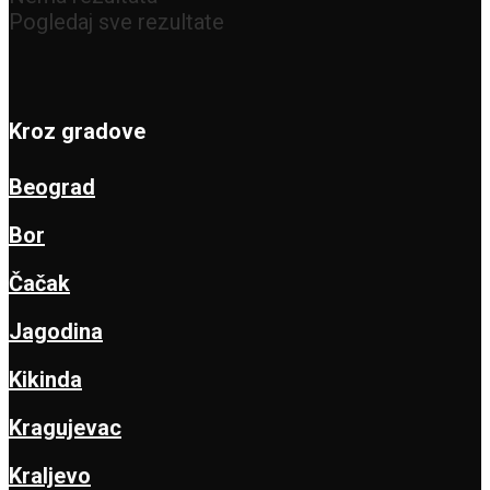
Pogledaj sve rezultate
Kroz gradove
Beograd
Bor
Čačak
Jagodina
Kikinda
Kragujevac
Kraljevo