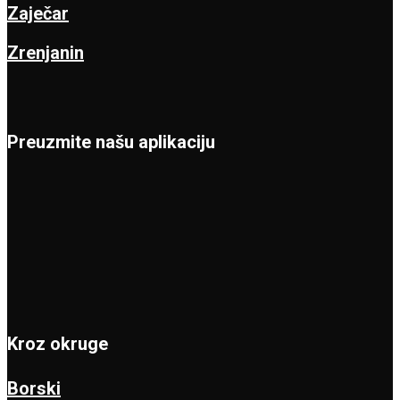
Zaječar
Zrenjanin
Preuzmite našu aplikaciju
Kroz okruge
Borski