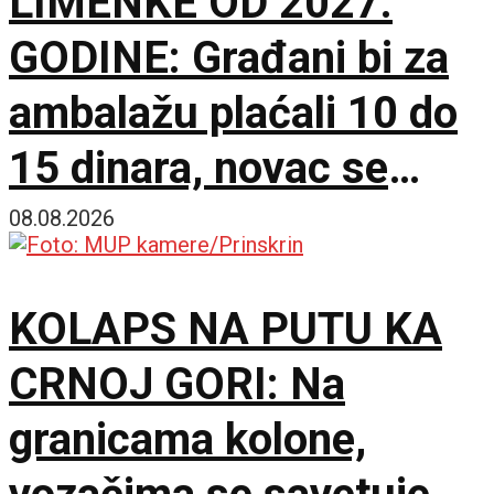
LIMENKE OD 2027.
GODINE: Građani bi za
ambalažu plaćali 10 do
15 dinara, novac se
vraća nakon povratka
08.08.2026
KOLAPS NA PUTU KA
CRNOJ GORI: Na
granicama kolone,