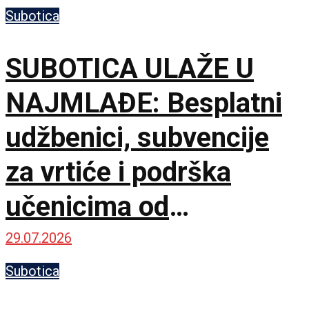
Subotica
SUBOTICA ULAŽE U
NAJMLAĐE: Besplatni
udžbenici, subvencije
za vrtiće i podrška
učenicima od
septembra
29.07.2026
Subotica