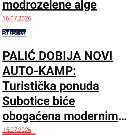
modrozelene alge
16.07.2026
Subotica
PALIĆ DOBIJA NOVI
AUTO-KAMP:
Turistička ponuda
Subotice biće
obogaćena modernim
kompleksom
15.07.2026