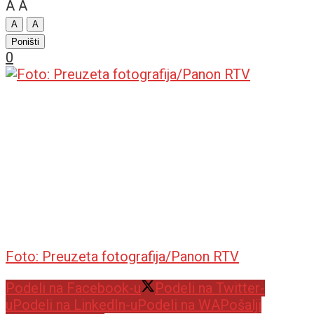
A
A
A
A
Poništi
0
Foto: Preuzeta fotografija/Panon RTV
Podeli na Facebook-u
Podeli na Twitter-
u
Podeli na LinkedIn-u
Podeli na WA
Pošalji