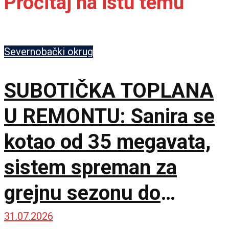
Pročitaj na istu temu
Severnobački okrug
SUBOTIČKA TOPLANA
U REMONTU: Sanira se
kotao od 35 megavata,
sistem spreman za
grejnu sezonu do
oktobra
31.07.2026