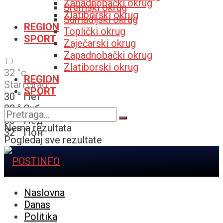
Zapadnobački okrug
Sremski okrug
Zlatiborski okrug
Šumadijski okrug
REGION
Toplički okrug
SPORT
Zaječarski okrug
Zapadnobački okrug
Zlatiborski okrug
32
°c
REGION
Stari Grad
SPORT
30
°
Пет
30
°
Суб
30
°
Нед
Nema rezultata
32
°
Пон
Pogledaj sve rezultate
Naslovna
Danas
Politika