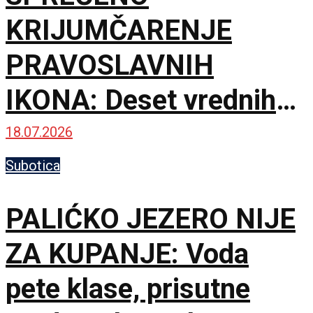
KRIJUMČARENJE
PRAVOSLAVNIH
IKONA: Deset vrednih
predmeta pronađeno
18.07.2026
među nameštajem
Subotica
PALIĆKO JEZERO NIJE
ZA KUPANJE: Voda
pete klase, prisutne