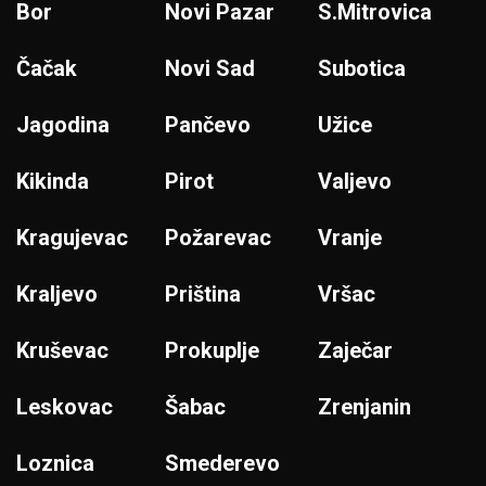
Bor
Novi Pazar
S.Mitrovica
Čačak
Novi Sad
Subotica
Jagodina
Pančevo
Užice
Kikinda
Pirot
Valjevo
Kragujevac
Požarevac
Vranje
Kraljevo
Priština
Vršac
Kruševac
Prokuplje
Zaječar
Leskovac
Šabac
Zrenjanin
Loznica
Smederevo