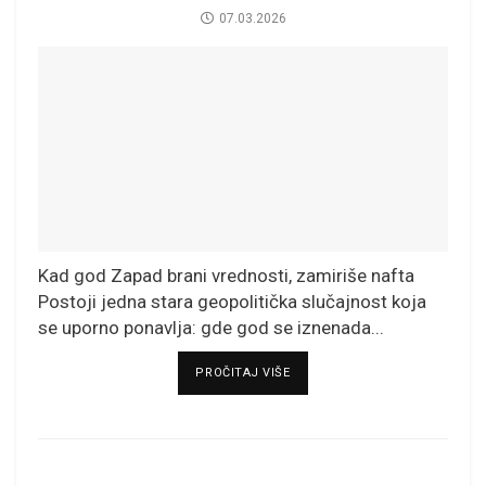
07.03.2026
Kad god Zapad brani vrednosti, zamiriše nafta
Postoji jedna stara geopolitička slučajnost koja
se uporno ponavlja: gde god se iznenada...
DETAILS
PROČITAJ VIŠE