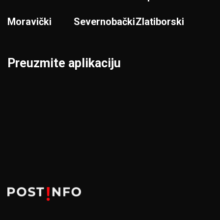
Moravički
Severnobački
Zlatiborski
Preuzmite aplikaciju