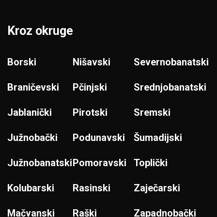
Kroz okruge
Borski
Nišavski
Severnobanatski
Braničevski
Pčinjski
Srednjobanatski
Jablanički
Pirotski
Sremski
Južnobački
Podunavski
Šumadijski
Južnobanatski
Pomoravski
Toplički
Kolubarski
Rasinski
Zaječarski
Mačvanski
Raški
Zapadnobački