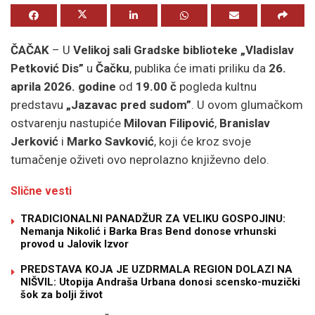
ČAČAK
– U
Velikoj sali
Gradske biblioteke „Vladislav
Petković Dis”
u
Čačku
, publika će imati priliku da
26.
aprila 2026. godine
od
19.00 č
pogleda kultnu
predstavu
„Jazavac pred sudom”
. U ovom glumačkom
ostvarenju nastupiće
Milovan Filipović
,
Branislav
Jerković
i
Marko Savković
, koji će kroz svoje
tumačenje oživeti ovo neprolazno književno delo.
Slične vesti
TRADICIONALNI PANADŽUR ZA VELIKU GOSPOJINU:
Nemanja Nikolić i Barka Bras Bend donose vrhunski
provod u Jalovik Izvor
PREDSTAVA KOJA JE UZDRMALA REGION DOLAZI NA
NIŠVIL: Utopija Andraša Urbana donosi scensko-muzički
šok za bolji život