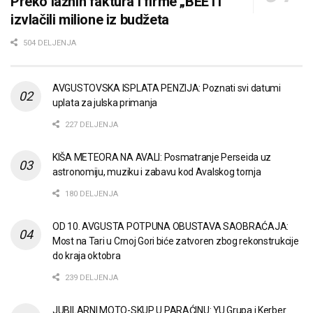
Preko lažnih faktura i firme „BEE IT“
izvlačili milione iz budžeta
504 DELJENJA
AVGUSTOVSKA ISPLATA PENZIJA: Poznati svi datumi
uplata za julska primanja
227 DELJENJA
KIŠA METEORA NA AVALI: Posmatranje Perseida uz
astronomiju, muziku i zabavu kod Avalskog tornja
180 DELJENJA
OD 10. AVGUSTA POTPUNA OBUSTAVA SAOBRAĆAJA:
Most na Tari u Crnoj Gori biće zatvoren zbog rekonstrukcije
do kraja oktobra
239 DELJENJA
JUBILARNI MOTO-SKUP U PARAĆINU: YU Grupa i Kerber