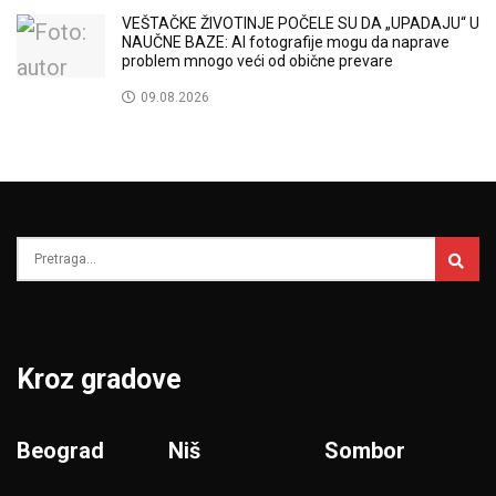
VEŠTAČKE ŽIVOTINJE POČELE SU DA „UPADAJU“ U
NAUČNE BAZE: AI fotografije mogu da naprave
problem mnogo veći od obične prevare
09.08.2026
Kroz gradove
Beograd
Niš
Sombor