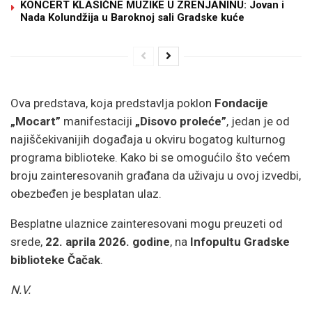
KONCERT KLASIČNE MUZIKE U ZRENJANINU: Jovan i
Nada Kolundžija u Baroknoj sali Gradske kuće
Ova predstava, koja predstavlja poklon
Fondacije
„Mocart”
manifestaciji
„Disovo proleće”
, jedan je od
najiščekivanijih događaja u okviru bogatog kulturnog
programa biblioteke. Kako bi se omogućilo što većem
broju zainteresovanih građana da uživaju u ovoj izvedbi,
obezbeđen je besplatan ulaz.
Besplatne ulaznice zainteresovani mogu preuzeti od
srede,
22. aprila 2026. godine
, na
Infopultu
Gradske
biblioteke Čačak
.
N.V.