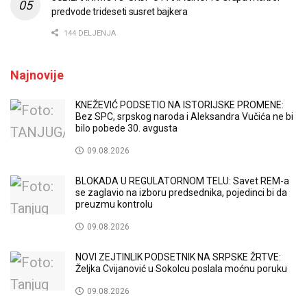
predvode trideseti susret bajkera
144 DELJENJA
Najnovije
KNEŽEVIĆ PODSETIO NA ISTORIJSKE PROMENE:
Bez SPC, srpskog naroda i Aleksandra Vučića ne bi
bilo pobede 30. avgusta
09.08.2026
BLOKADA U REGULATORNOM TELU: Savet REM-a
se zaglavio na izboru predsednika, pojedinci bi da
preuzmu kontrolu
09.08.2026
NOVI ZEJTINLIK PODSETNIK NA SRPSKE ŽRTVE:
Željka Cvijanović u Sokolcu poslala moćnu poruku
09.08.2026