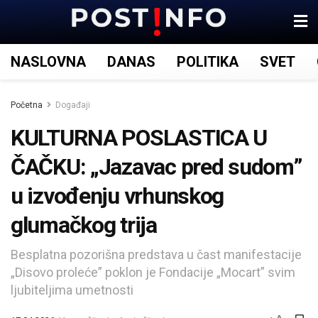
NASLOVNA
DANAS
POLITIKA
SVET
Početna
Događaji
KULTURNA POSLASTICA U
ČAČKU: „Jazavac pred sudom”
u izvođenju vrhunskog
glumačkog trija
Besplatna pozorišna predstava u čast manifestacije
„Disovo proleće” poklon je Fondacije „Mocart” svim
ljubiteljima umetnosti