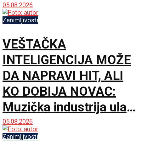
istoriju
05.08.2026
Zanimljivosti
VEŠTAČKA
INTELIGENCIJA MOŽE
DA NAPRAVI HIT, ALI
KO DOBIJA NOVAC:
Muzička industrija ulazi
u najtežu raspravu
05.08.2026
Zanimljivosti