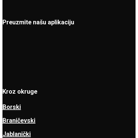
Preuzmite našu aplikaciju
Kroz okruge
Borski
Braničevski
Jablanički