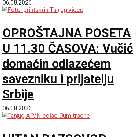
Marići
06.08.2026
OPROŠTAJNA POSETA
U 11.30 ČASOVA: Vučić
domaćin odlazećem
savezniku i prijatelju
Srbije
06.08.2026