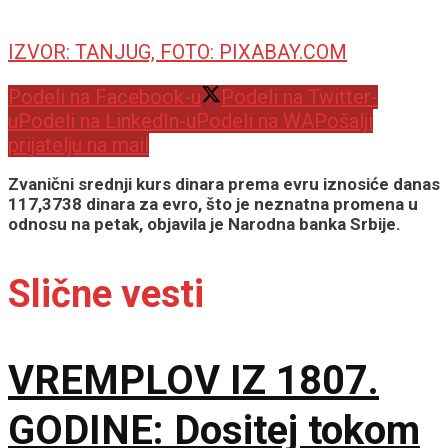
IZVOR: TANJUG, FOTO: PIXABAY.COM
Podeli na Facebook-u
Podeli na Twitter-
u
Podeli na LinkedIn-u
Podeli na WA
Pošalji
prijatelju na mail
Zvanični srednji kurs dinara prema evru iznosiće danas
117,3738 dinara za evro, što je neznatna promena u
odnosu na petak, objavila je Narodna banka Srbije.
Slične vesti
VREMPLOV IZ 1807.
GODINE: Dositej tokom