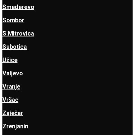
Smederevo
Sombor
S.Mitrovica
Subotica
Užice
Valjevo
Vranje
Vršac
Zaječar
Zrenjanin