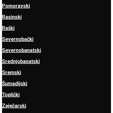
Pomoravski
Rasinski
Raški
Severnobački
Severnobanatski
Srednjobanatski
Sremski
Šumadijski
Toplički
Zaječarski