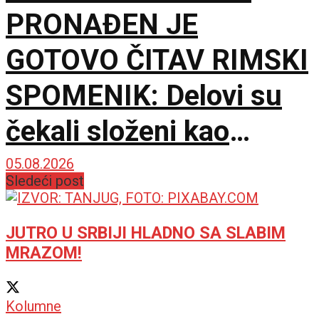
PRONAĐEN JE
GOTOVO ČITAV RIMSKI
SPOMENIK: Delovi su
čekali složeni kao
slagalica
05.08.2026
Sledeći post
JUTRO U SRBIJI HLADNO SA SLABIM
MRAZOM!
Kolumne