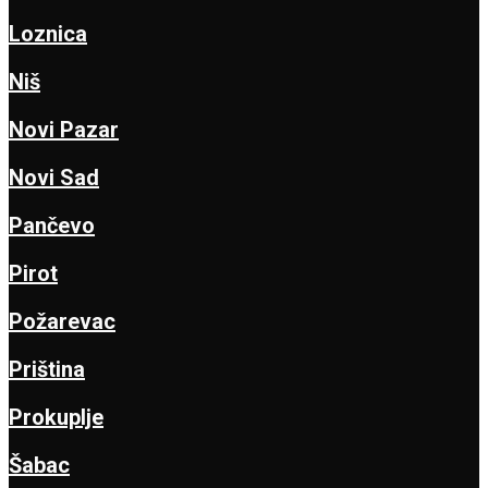
Loznica
Niš
Novi Pazar
Novi Sad
Pančevo
Pirot
Požarevac
Priština
Prokuplje
Šabac