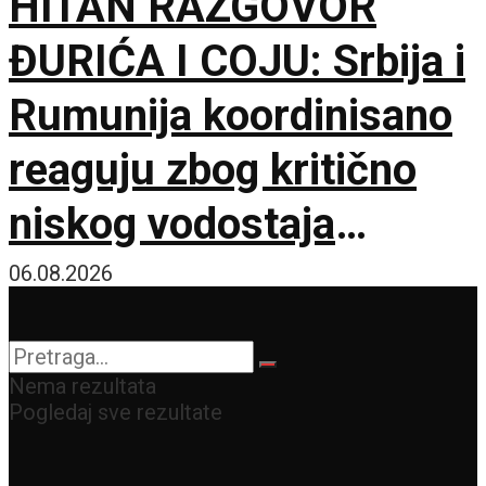
HITAN RAZGOVOR
ĐURIĆA I COJU: Srbija i
Rumunija koordinisano
reaguju zbog kritično
niskog vodostaja
Dunava
06.08.2026
Nema rezultata
Pogledaj sve rezultate