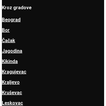
Kroz gradove
Beograd
Bor
Čačak
Jagodina
Kikinda
Kragujevac
Kraljevo
Kruševac
Leskovac