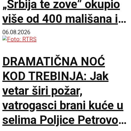
„Srbija te zove” okupio
više od 400 mališana iz
17 zemalja
06.08.2026
DRAMATIČNA NOĆ
KOD TREBINJA: Jak
vetar širi požar,
vatrogasci brani kuće u
selima Poljice Petrovo i