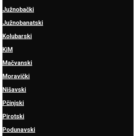
Južnobački
Južnobanatski
Kolubarski
KiM
Mačvanski
Moravički
Nišavski
Pčinjski
Pirotski
Podunavski