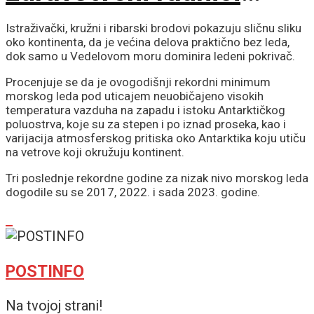
među najtraženijima
Istraživački, kružni i ribarski brodovi pokazuju sličnu sliku
oko kontinenta, da je većina delova praktično bez leda,
dok samo u Vedelovom moru dominira ledeni pokrivač.
Procenjuje se da je ovogodišnji rekordni minimum
morskog leda pod uticajem neuobičajeno visokih
temperatura vazduha na zapadu i istoku Antarktičkog
poluostrva, koje su za stepen i po iznad proseka, kao i
varijacija atmosferskog pritiska oko Antarktika koju utiču
na vetrove koji okružuju kontinent.
Tri poslednje rekordne godine za nizak nivo morskog leda
dogodile su se 2017, 2022. i sada 2023. godine.
POSTINFO
Na tvojoj strani!