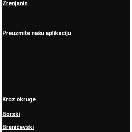
Zrenjanin
Preuzmite našu aplikaciju
Kroz okruge
Borski
Braničevski