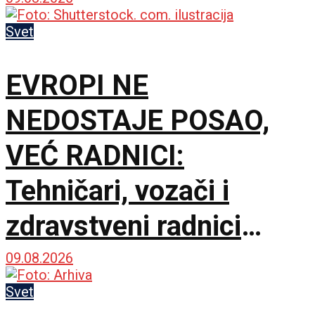
najsušnijih krajeva
Namibije u carstvo
Svet
stonog grožđa
EVROPI NE
NEDOSTAJE POSAO,
VEĆ RADNICI:
Tehničari, vozači i
zdravstveni radnici
među najtraženijima
09.08.2026
Svet