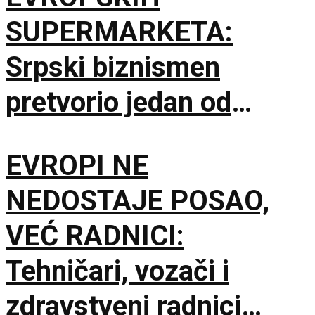
SUPERMARKETA:
Srpski biznismen
pretvorio jedan od
najsušnijih krajeva
EVROPI NE
Namibije u carstvo
NEDOSTAJE POSAO,
stonog grožđa
VEĆ RADNICI:
Tehničari, vozači i
zdravstveni radnici