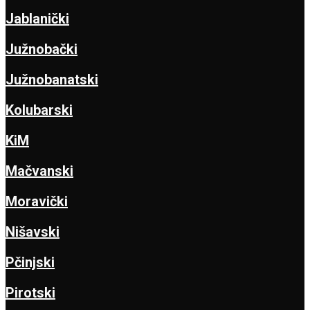
Jablanički
Južnobački
Južnobanatski
Kolubarski
KiM
Mačvanski
Moravički
Nišavski
Pčinjski
Pirotski