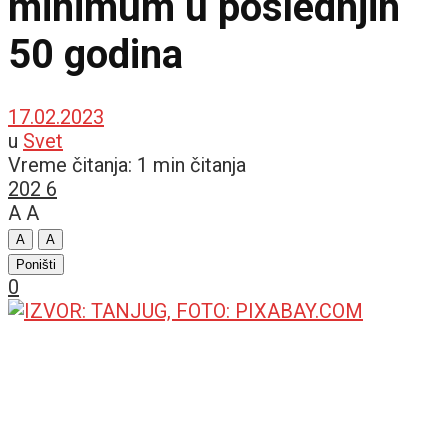
minimum u poslednjih
50 godina
17.02.2023
u
Svet
Vreme čitanja: 1 min čitanja
202
6
A
A
A
A
Poništi
0