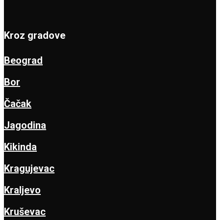
Kroz gradove
Beograd
Bor
Čačak
Jagodina
Kikinda
Kragujevac
Kraljevo
Kruševac