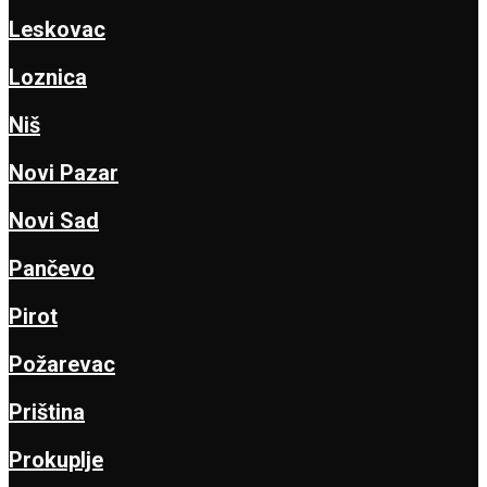
Leskovac
Loznica
Niš
Novi Pazar
Novi Sad
Pančevo
Pirot
Požarevac
Priština
Prokuplje