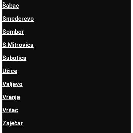
Šabac
Smederevo
Sombor
S.Mitrovica
Subotica
Užice
Valjevo
Vranje
Vršac
Zaječar