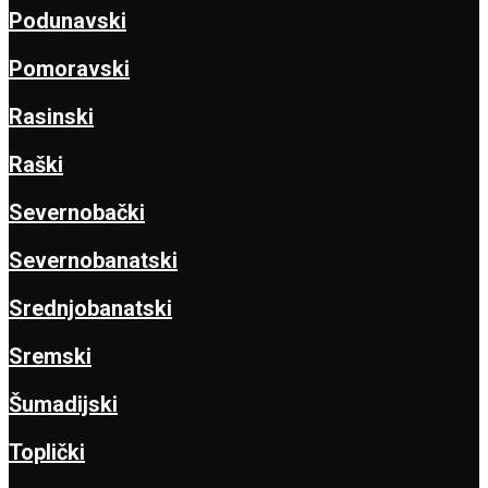
Podunavski
Pomoravski
Rasinski
Raški
Severnobački
Severnobanatski
Srednjobanatski
Sremski
Šumadijski
Toplički