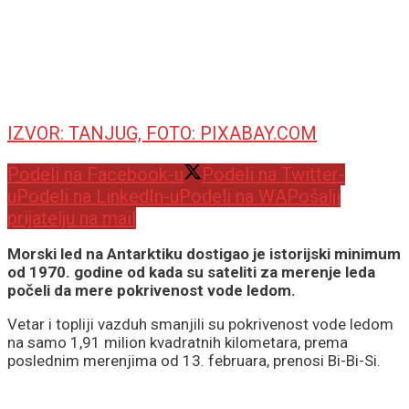
IZVOR: TANJUG, FOTO: PIXABAY.COM
Podeli na Facebook-u
Podeli na Twitter-
u
Podeli na LinkedIn-u
Podeli na WA
Pošalji
prijatelju na mail
Morski led na Antarktiku dostigao je istorijski minimum
od 1970. godine od kada su sateliti za merenje leda
počeli da mere pokrivenost vode ledom.
Vetar i topliji vazduh smanjili su pokrivenost vode ledom
na samo 1,91 milion kvadratnih kilometara, prema
poslednim merenjima od 13. februara, prenosi Bi-Bi-Si.