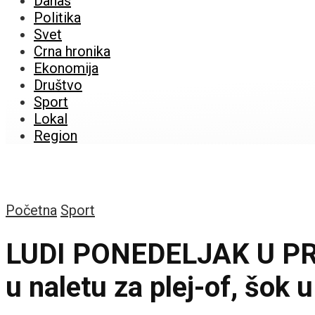
Danas
Politika
Svet
Crna hronika
Ekonomija
Društvo
Sport
Lokal
Region
Početna
Sport
LUDI PONEDELJAK U PRVO
u naletu za plej-of, šok