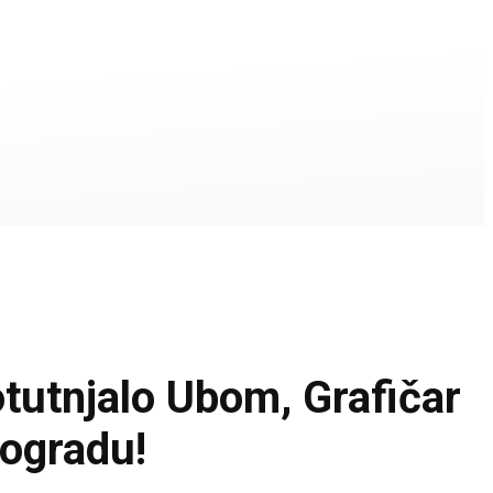
utnjalo Ubom, Grafičar
eogradu!