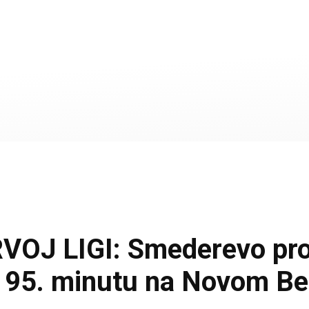
J LIGI: Smederevo prot
 u 95. minutu na Novom B