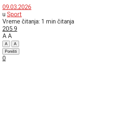
09.03.2026
u
Sport
Vreme čitanja: 1 min čitanja
205
9
A
A
A
A
Poništi
0