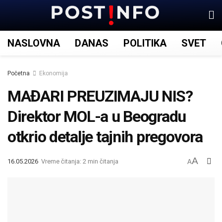
NASLOVNA
DANAS
POLITIKA
SVET
Početna
Ekonomija
MAĐARI PREUZIMAJU NIS?
Direktor MOL-a u Beogradu
otkrio detalje tajnih pregovora
A
16.05.2026
Vreme čitanja: 2 min čitanja
A