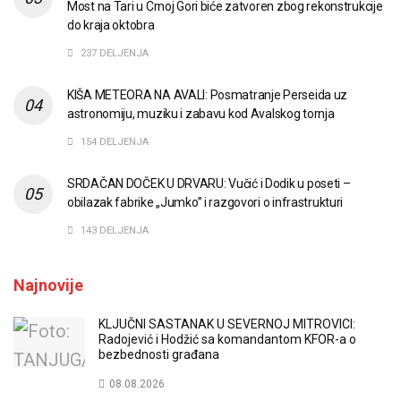
Most na Tari u Crnoj Gori biće zatvoren zbog rekonstrukcije
do kraja oktobra
237 DELJENJA
KIŠA METEORA NA AVALI: Posmatranje Perseida uz
astronomiju, muziku i zabavu kod Avalskog tornja
154 DELJENJA
SRDAČAN DOČEK U DRVARU: Vučić i Dodik u poseti –
obilazak fabrike „Jumko” i razgovori o infrastrukturi
143 DELJENJA
Najnovije
KLJUČNI SASTANAK U SEVERNOJ MITROVICI:
Radojević i Hodžić sa komandantom KFOR-a o
bezbednosti građana
08.08.2026