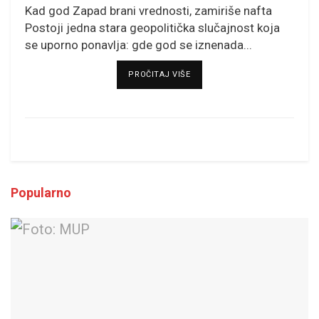
Kad god Zapad brani vrednosti, zamiriše nafta
Postoji jedna stara geopolitička slučajnost koja
se uporno ponavlja: gde god se iznenada...
DETAILS
PROČITAJ VIŠE
Popularno