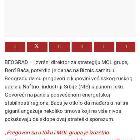
BEOGRAD – Izvršni direktor za strategiju MOL grupe,
Đerđ Bača, potvrdio je danas na Biznis samitu u
Beogradu da su pregovori o kupovini većinskog ruskog
udela u Naftnoj industriji Srbije (NIS) u punom jeku.
Govoreći na panelu posvećenom energetskoj
stabilnosti regiona, Bača je otkrio da mađarski naftni
gigant angažuje nekoliko timova koji na više nivoa
pokušavaju da sklope ovaj strateški sporazum.
„Pregovori su u toku i MOL grupa je izuzetno