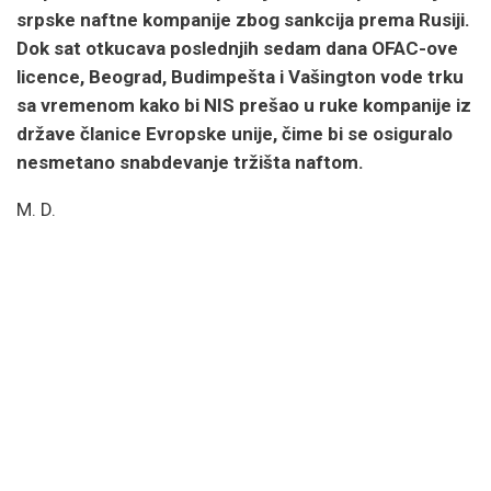
srpske naftne kompanije zbog sankcija prema Rusiji.
Dok sat otkucava poslednjih sedam dana OFAC-ove
licence, Beograd, Budimpešta i Vašington vode trku
sa vremenom kako bi NIS prešao u ruke kompanije iz
države članice Evropske unije, čime bi se osiguralo
nesmetano snabdevanje tržišta naftom.
M. D.