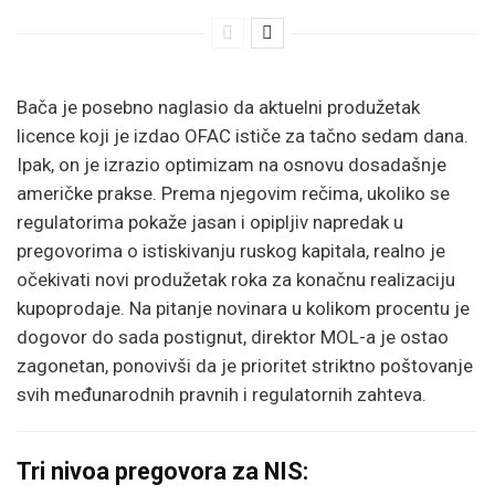
Bača je posebno naglasio da aktuelni produžetak
licence koji je izdao OFAC ističe za tačno sedam dana.
Ipak, on je izrazio optimizam na osnovu dosadašnje
američke prakse. Prema njegovim rečima, ukoliko se
regulatorima pokaže jasan i opipljiv napredak u
pregovorima o istiskivanju ruskog kapitala, realno je
očekivati novi produžetak roka za konačnu realizaciju
kupoprodaje. Na pitanje novinara u kolikom procentu je
dogovor do sada postignut, direktor MOL-a je ostao
zagonetan, ponovivši da je prioritet striktno poštovanje
svih međunarodnih pravnih i regulatornih zahteva.
Tri nivoa pregovora za NIS: