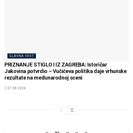
GLAVNA VEST
PRIZNANJE STIGLO I IZ ZAGREBA: Istoričar
Jakovina potvrdio – Vučićeva politika daje vrhunske
rezultate na međunarodnoj sceni
07.08.2026