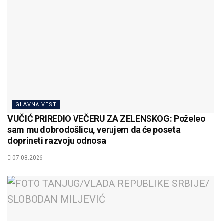
GLAVNA VEST
VUČIĆ PRIREDIO VEČERU ZA ZELENSKOG: Poželeo
sam mu dobrodošlicu, verujem da će poseta
doprineti razvoju odnosa
07.08.2026