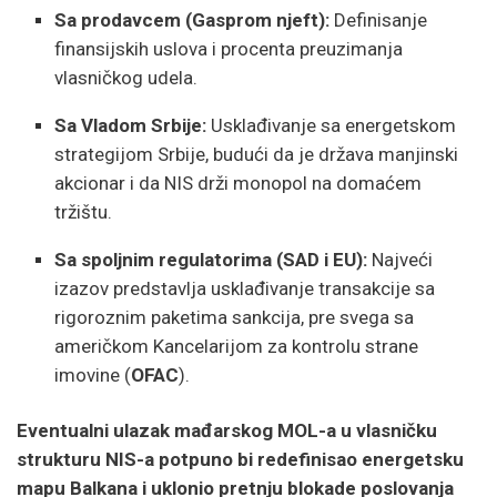
Sa prodavcem (Gasprom njeft):
Definisanje
finansijskih uslova i procenta preuzimanja
vlasničkog udela.
Sa Vladom Srbije:
Usklađivanje sa energetskom
strategijom Srbije, budući da je država manjinski
akcionar i da NIS drži monopol na domaćem
tržištu.
Sa spoljnim regulatorima (SAD i EU):
Najveći
izazov predstavlja usklađivanje transakcije sa
rigoroznim paketima sankcija, pre svega sa
američkom Kancelarijom za kontrolu strane
imovine (
OFAC
).
Eventualni ulazak mađarskog MOL-a u vlasničku
strukturu NIS-a potpuno bi redefinisao energetsku
mapu Balkana i uklonio pretnju blokade poslovanja