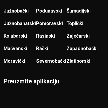
Južnobački
Podunavski
Šumadijski
Južnobanatski
Pomoravski
Toplički
Kolubarski
Rasinski
Zaječarski
Mačvanski
Raški
Zapadnobački
Moravički
Severnobački
Zlatiborski
Preuzmite aplikaciju