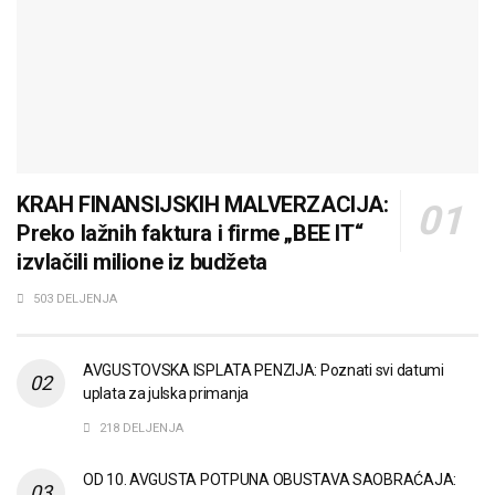
KRAH FINANSIJSKIH MALVERZACIJA:
Preko lažnih faktura i firme „BEE IT“
izvlačili milione iz budžeta
503 DELJENJA
AVGUSTOVSKA ISPLATA PENZIJA: Poznati svi datumi
uplata za julska primanja
218 DELJENJA
OD 10. AVGUSTA POTPUNA OBUSTAVA SAOBRAĆAJA: