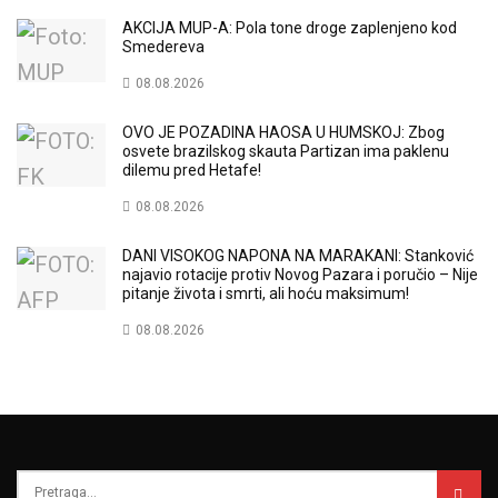
AKCIJA MUP-A: Pola tone droge zaplenjeno kod
Smedereva
08.08.2026
OVO JE POZADINA HAOSA U HUMSKOJ: Zbog
osvete brazilskog skauta Partizan ima paklenu
dilemu pred Hetafe!
08.08.2026
DANI VISOKOG NAPONA NA MARAKANI: Stanković
najavio rotacije protiv Novog Pazara i poručio – Nije
pitanje života i smrti, ali hoću maksimum!
08.08.2026