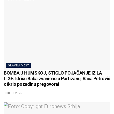
GLAVNA VEST
BOMBA U HUMSKOJ, STIGLO POJAČANJE IZ LA
LIGE: Idrisu Baba zvanično u Partizanu, Raća Petrović
otkrio pozadinu pregovora!
08.08.2026