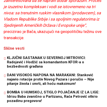
zainteresovana da se napravi dobar sporazum. Proces
je izuzetno kompleksan i vodi se istovremeno na tri
nivoa: sa trenutnim ruskim vlasnikom (prodavcem), sa
Vladom Republike Srbije i sa spoljnim regulatorima iz
Sjedinjenih Američkih Država i Evropske unije“
,
precizirao je Bača, ukazujući na geopolitičku težinu ove
transakcije.
Slične vesti
KLJUČNI SASTANAK U SEVERNOJ MITROVICI:
Radojević i Hodžić sa komandantom KFOR-a o
bezbednosti građana
DANI VISOKOG NAPONA NA MARAKANI: Stanković
najavio rotacije protiv Novog Pazara i poručio – Nije
pitanje života i smrti, ali hoću maksimum!
BOMBA U HUMSKOJ, STIGLO POJAČANJE IZ LA LIGE:
Idrisu Baba zvanično u Partizanu, Raća Petrović otkrio
pozadinu pregovora!