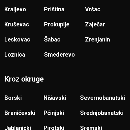
Kraljevo
Priština
Vršac
Kruševac
Prokuplje
Zaječar
Leskovac
Šabac
Zrenjanin
Loznica
Smederevo
Kroz okruge
Borski
Nišavski
Severnobanatski
Braničevski
Pčinjski
Srednjobanatski
Jablanički
Pirotski
Sremski