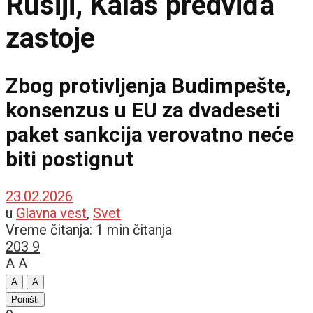
Rusiji, Kalas predviđa
zastoje
Zbog protivljenja Budimpešte,
konsenzus u EU za dvadeseti
paket sankcija verovatno neće
biti postignut
23.02.2026
u
Glavna vest
,
Svet
Vreme čitanja: 1 min čitanja
203
9
A
A
A
A
Poništi