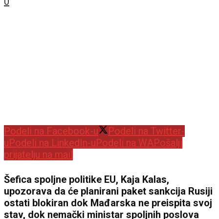
0
Podeli na Facebook-u
Podeli na Twitter-
u
Podeli na LinkedIn-u
Podeli na WA
Pošalji
prijatelju na mail
Šefica spoljne politike EU, Kaja Kalas,
upozorava da će planirani paket sankcija Rusiji
ostati blokiran dok Mađarska ne preispita svoj
stav, dok nemački ministar spoljnih poslova