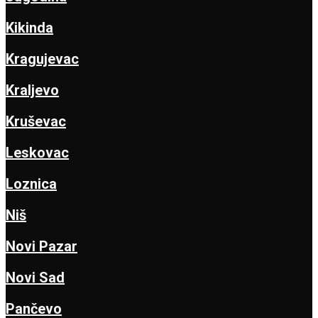
Kikinda
Kragujevac
Kraljevo
Kruševac
Leskovac
Loznica
Niš
Novi Pazar
Novi Sad
Pančevo