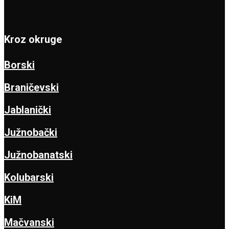
Kroz okruge
Borski
Braničevski
Jablanički
Južnobački
Južnobanatski
Kolubarski
KiM
Mačvanski