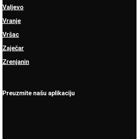
Valjevo
Vranje
Vršac
Zaječar
Zrenjanin
Preuzmite našu aplikaciju