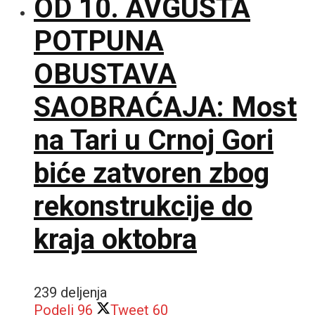
OD 10. AVGUSTA
POTPUNA
OBUSTAVA
SAOBRAĆAJA: Most
na Tari u Crnoj Gori
biće zatvoren zbog
rekonstrukcije do
kraja oktobra
239 deljenja
Podeli
96
Tweet
60