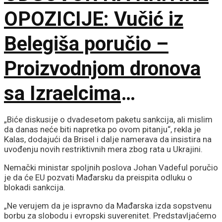
OPOZICIJE: Vučić iz
Belegiša poručio –
Proizvodnjom dronova
sa Izraelcima
postajemo vojna sila
„Biće diskusije o dvadesetom paketu sankcija, ali mislim
da danas neće biti napretka po ovom pitanju“, rekla je
Kalas, dodajući da Brisel i dalje namerava da insistira na
uvođenju novih restriktivnih mera zbog rata u Ukrajini.
Nemački ministar spoljnih poslova Johan Vadeful poručio
je da će EU pozvati Mađarsku da preispita odluku o
blokadi sankcija.
„Ne verujem da je ispravno da Mađarska izda sopstvenu
borbu za slobodu i evropski suverenitet. Predstavljaćemo