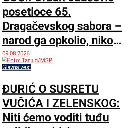
posetioce 65.
Dragačevskog sabora –
narod ga opkolio, niko
ne veruje koliko je
09.08.2026
opušten
Glavna vest
ĐURIĆ O SUSRETU
VUČIĆA I ZELENSKOG:
Niti ćemo voditi tuđu