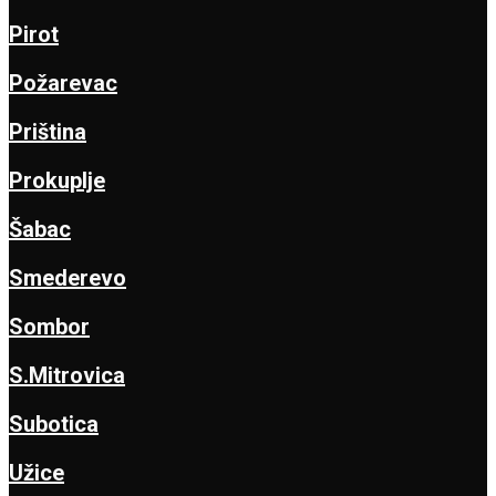
Pirot
Požarevac
Priština
Prokuplje
Šabac
Smederevo
Sombor
S.Mitrovica
Subotica
Užice