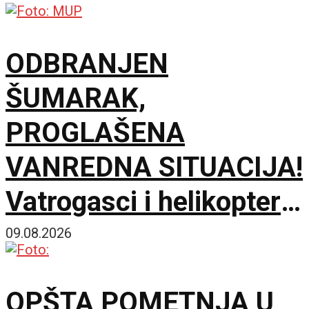
ODBRANJEN
ŠUMARAK,
PROGLAŠENA
VANREDNA SITUACIJA!
Vatrogasci i helikopteri
spasili naselje od
09.08.2026
katastrofe
OPŠTA POMETNJA U