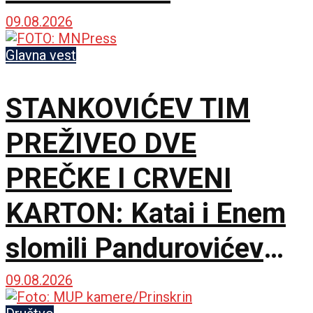
postajemo vojna sila
09.08.2026
Glavna vest
STANKOVIĆEV TIM
PREŽIVEO DVE
PREČKE I CRVENI
KARTON: Katai i Enem
slomili Pandurovićev
bedem, Pazarci
09.08.2026