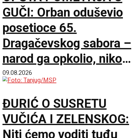
GUČI: Orban oduševio
posetioce 65.
Dragačevskog sabora –
narod ga opkolio, niko
ne veruje koliko je
09.08.2026
opušten
ĐURIĆ O SUSRETU
VUČIĆA I ZELENSKOG:
Niti ćemo voditi tuđu