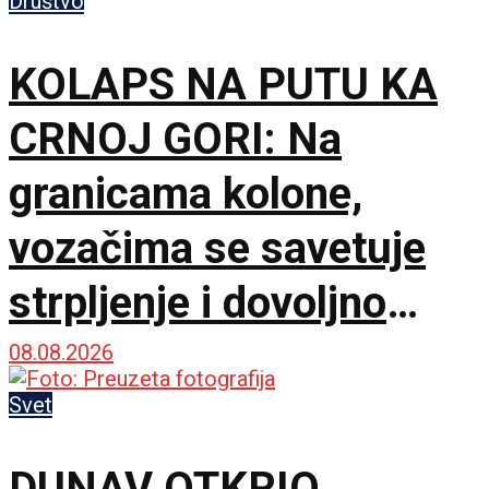
promašivali u Ljutice
Društvo
Bogdana!
KOLAPS NA PUTU KA
CRNOJ GORI: Na
granicama kolone,
vozačima se savetuje
strpljenje i dovoljno
vode
08.08.2026
Svet
DUNAV OTKRIO