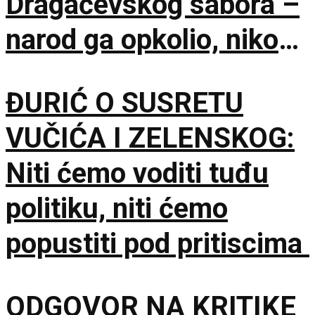
Dragačevskog sabora –
narod ga opkolio, niko
ne veruje koliko je
ĐURIĆ O SUSRETU
opušten
VUČIĆA I ZELENSKOG:
Niti ćemo voditi tuđu
politiku, niti ćemo
popustiti pod pritiscima
ODGOVOR NA KRITIKE