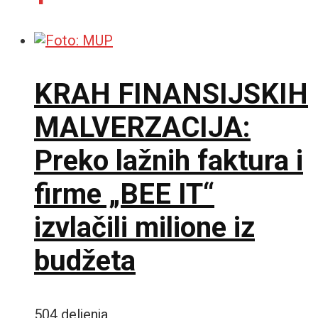
KRAH FINANSIJSKIH
MALVERZACIJA:
Preko lažnih faktura i
firme „BEE IT“
izvlačili milione iz
budžeta
504 deljenja