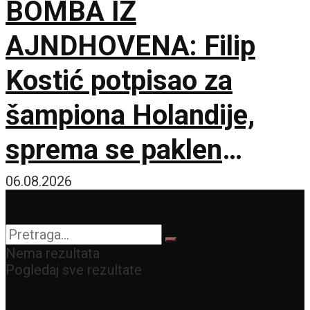
BOMBA IZ
AJNDHOVENA: Filip
Kostić potpisao za
šampiona Holandije,
sprema se paklen
tandem na krilnim
06.08.2026
pozicijama!
Nema rezultata
Pogledaj sve rezultate