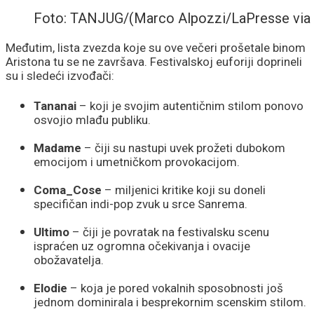
Foto: TANJUG/(Marco Alpozzi/LaPresse via
Međutim, lista zvezda koje su ove večeri prošetale binom
Aristona tu se ne završava. Festivalskoj euforiji doprineli
su i sledeći izvođači:
Tananai
– koji je svojim autentičnim stilom ponovo
osvojio mlađu publiku.
Madame
– čiji su nastupi uvek prožeti dubokom
emocijom i umetničkom provokacijom.
Coma_Cose
– miljenici kritike koji su doneli
specifičan indi-pop zvuk u srce Sanrema.
Ultimo
– čiji je povratak na festivalsku scenu
ispraćen uz ogromna očekivanja i ovacije
obožavatelja.
Elodie
– koja je pored vokalnih sposobnosti još
jednom dominirala i besprekornim scenskim stilom.