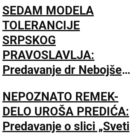
SEDAM MODELA
TOLERANCIJE
SRPSKOG
PRAVOSLAVLJA:
Predavanje dr Nebojše
Šuletića u Galeriji
NEPOZNATO REMEK-
Matice srpske
DELO UROŠA PREDIĆA:
Predavanje o slici „Sveti