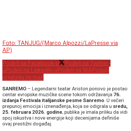
Foto: TANJUG/(Marco Alpozzi/LaPresse via
AP)
Podeli na Facebook-u
Podeli na Twitter-
u
Podeli na LinkedIn-u
Podeli na WA
Pošalji
prijatelju na mail
SANREMO
– Legendarni teatar Ariston ponovo je postao
centar evropske muzičke scene tokom održavanja
76.
izdanja Festivala italijanske pesme Sanremo
. U večeri
prepunoj emocija i iznenađenja, koja se odigrala u
sredu,
25. februara 2026. godine
, publika je imala priliku da vidi
spoj iskustva i nove energije koji decenijama definiše
ovaj prestižni događaj.