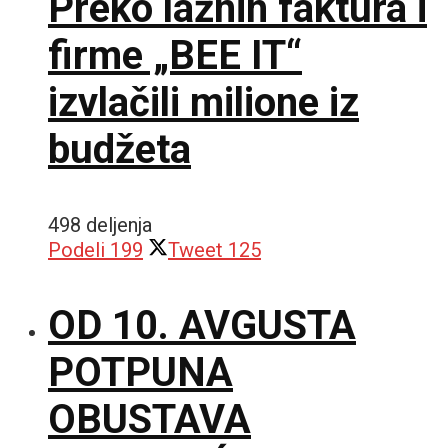
Preko lažnih faktura i
firme „BEE IT“
izvlačili milione iz
budžeta
498 deljenja
Podeli
199
Tweet
125
OD 10. AVGUSTA
POTPUNA
OBUSTAVA