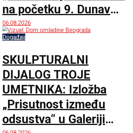
na početku 9. Dunav
Film Festa
06.08.2026
Događaji
SKULPTURALNI
DIJALOG TROJE
UMETNIKA: Izložba
„Prisutnost između
odsustva“ u Galeriji
06.08.2026