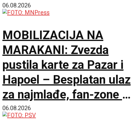
06.08.2026
MOBILIZACIJA NA
MARAKANI: Zvezda
pustila karte za Pazar i
Hapoel – Besplatan ulaz
za najmlađe, fan-zone i
besplatna karta za
06.08.2026
humanost!