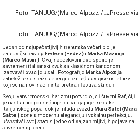
Foto: TANJUG/(Marco Alpozzi/LaPresse via
Foto: TANJUG/(Marco Alpozzi/LaPresse via
Jedan od najupečatljivijih trenutaka večeri bio je
zajednički nastup
Fedeza (Fedez)
i
Marka Mazinija
(Marco Masini)
. Ovaj neočekivani duo spojio je
savremeni italijanski zvuk sa klasičnom kanconom,
izazvavši ovacije u sali. Fotografije
Marka Alpozija
zabeležile su snažnu energiju između dvojice umetnika
koji su na novi način interpretirali festivalski duh.
Svoju vanvremensku harizmu potvrdio je i čuveni
Raf
, čiji
je nastup bio podsećanje na najsjajnije trenutke
italijanskog popa, dok je mlada zvezda
Mara Satei (Mara
Sattei)
donela modernu eleganciju i vokalnu perfekciju,
učvrstivši svoj status jedne od najzanimljivijih pojava na
savremenoj sceni.