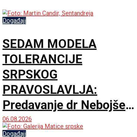
Događaji
SEDAM MODELA
TOLERANCIJE
SRPSKOG
PRAVOSLAVLJA:
Predavanje dr Nebojše
Šuletića u Galeriji
06.08.2026
Matice srpske
Događaji