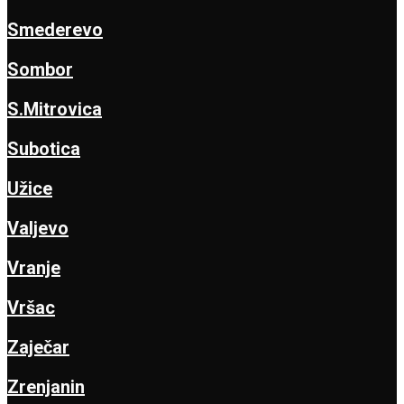
Smederevo
Sombor
S.Mitrovica
Subotica
Užice
Valjevo
Vranje
Vršac
Zaječar
Zrenjanin