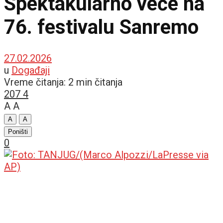
Spektakularno veče na
76. festivalu Sanremo
27.02.2026
u
Događaji
Vreme čitanja: 2 min čitanja
207
4
A
A
A
A
Poništi
0