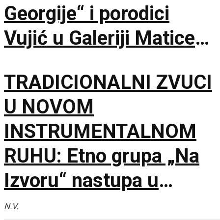
Georgije“ i porodici
Vujić u Galeriji Matice
srpske
TRADICIONALNI ZVUCI
U NOVOM
INSTRUMENTALNOM
RUHU: Etno grupa „Na
Izvoru“ nastupa u
Smederevu
N.V.