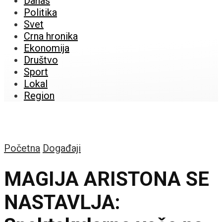
Danas
Politika
Svet
Crna hronika
Ekonomija
Društvo
Sport
Lokal
Region
Početna
Događaji
MAGIJA ARISTONA SE
NASTAVLJA: