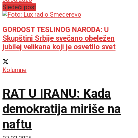
Doma omladine
Sledeći post
Beograda
GORDOST TESLINOG NARODA: U
Skupštini Srbije svečano obeležen
jubilej velikana koji je osvetlio svet
Kolumne
RAT U IRANU: Kada
demokratija miriše na
naftu