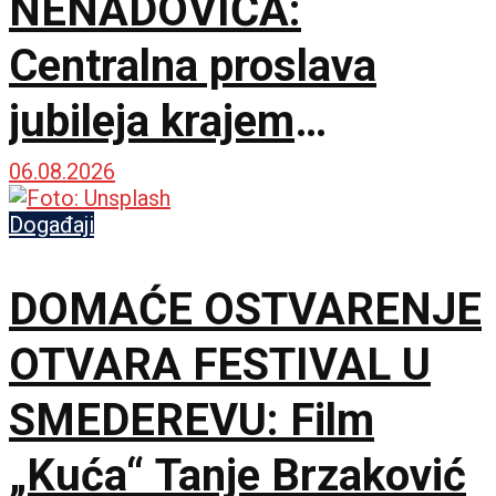
NENADOVIĆA:
Centralna proslava
jubileja krajem
septembra u Brankovini
06.08.2026
Događaji
DOMAĆE OSTVARENJE
OTVARA FESTIVAL U
SMEDEREVU: Film
„Kuća“ Tanje Brzaković