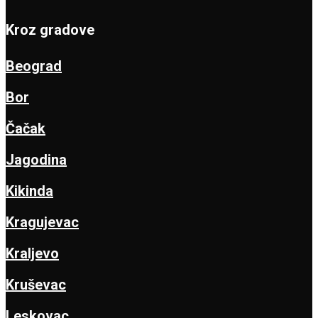
Kroz gradove
Beograd
Bor
Čačak
Jagodina
Kikinda
Kragujevac
Kraljevo
Kruševac
Leskovac