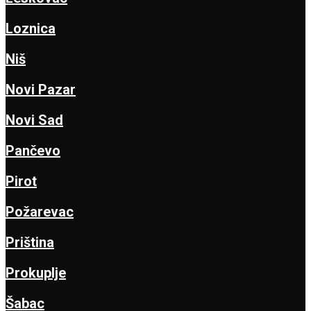
Loznica
Niš
Novi Pazar
Novi Sad
Pančevo
Pirot
Požarevac
Priština
Prokuplje
Šabac