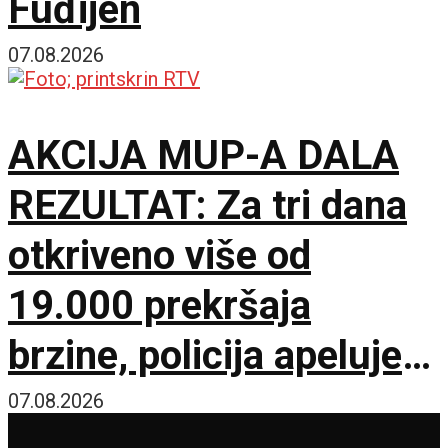
Fuđijen
07.08.2026
AKCIJA MUP-A DALA
REZULTAT: Za tri dana
otkriveno više od
19.000 prekršaja
brzine, policija apeluje
na vozače pred burni
07.08.2026