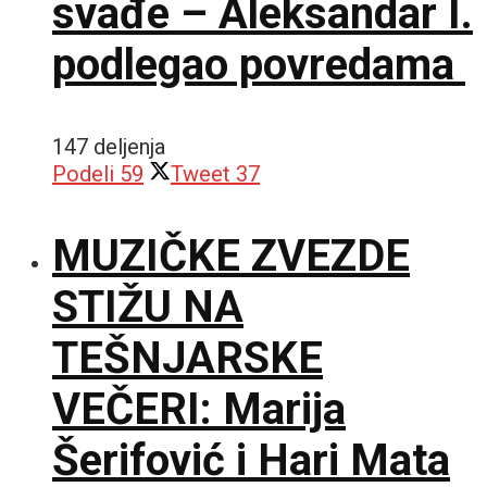
svađe – Aleksandar I.
podlegao povredama
147 deljenja
Podeli
59
Tweet
37
MUZIČKE ZVEZDE
STIŽU NA
TEŠNJARSKE
VEČERI: Marija
Šerifović i Hari Mata