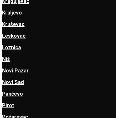
Kragujevac
Kraljevo
Kruševac
Leskovac
Loznica
Niš
Novi Pazar
Novi Sad
Pančevo
Pirot
Požarevac