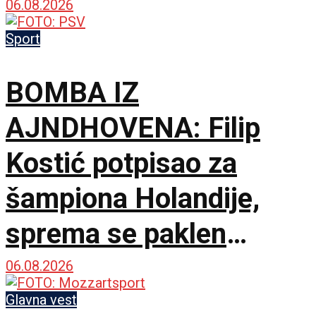
besplatna karta za
06.08.2026
humanost!
Sport
BOMBA IZ
AJNDHOVENA: Filip
Kostić potpisao za
šampiona Holandije,
sprema se paklen
tandem na krilnim
06.08.2026
pozicijama!
Glavna vest