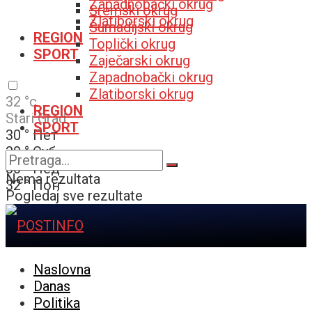
Zapadnobački okrug
Sremski okrug
Zlatiborski okrug
Šumadijski okrug
REGION
Toplički okrug
SPORT
Zaječarski okrug
Zapadnobački okrug
Zlatiborski okrug
32
°c
REGION
Stari Grad
SPORT
30
°
Пет
30
°
Суб
30
°
Нед
Nema rezultata
32
°
Пон
Pogledaj sve rezultate
Naslovna
Danas
Politika