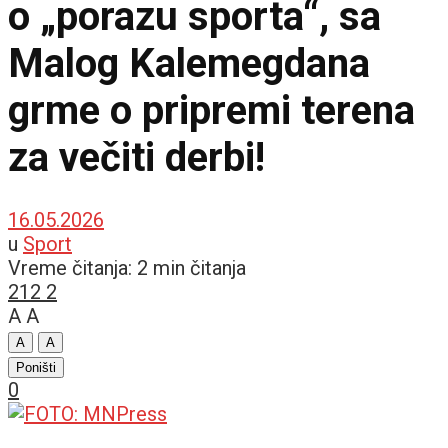
o „porazu sporta“, sa
Malog Kalemegdana
grme o pripremi terena
za večiti derbi!
16.05.2026
u
Sport
Vreme čitanja: 2 min čitanja
212
2
A
A
A
A
Poništi
0