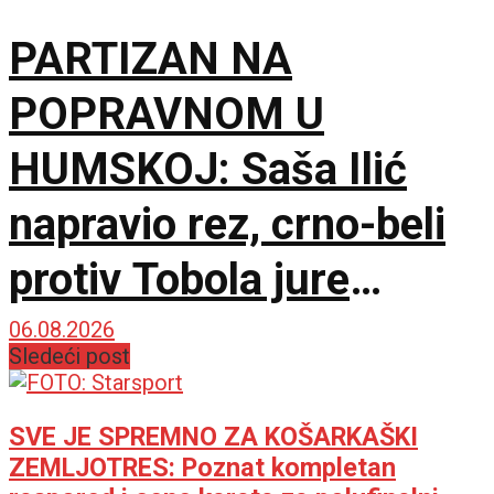
PARTIZAN NA
POPRAVNOM U
HUMSKOJ: Saša Ilić
napravio rez, crno-beli
protiv Tobola jure
750.000 evra i
06.08.2026
Sledeći post
španskog giganta!
SVE JE SPREMNO ZA KOŠARKAŠKI
ZEMLJOTRES: Poznat kompletan