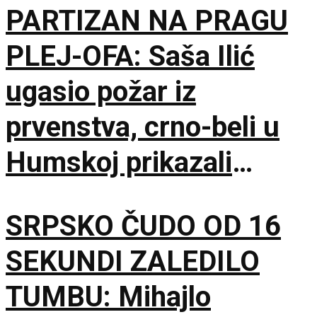
PARTIZAN NA PRAGU
PLEJ-OFA: Saša Ilić
ugasio požar iz
prvenstva, crno-beli u
Humskoj prikazali
najboljih sat vremena u
SRPSKO ČUDO OD 16
sezoni!
SEKUNDI ZALEDILO
TUMBU: Mihajlo