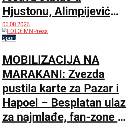
Hjustonu, Alimpijević
objavio spisak od 18
06.08.2026
imena za avgustovske
Sport
okršaje!
MOBILIZACIJA NA
MARAKANI: Zvezda
pustila karte za Pazar i
Hapoel – Besplatan ulaz
za najmlađe, fan-zone i