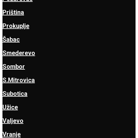
Priština
Prokuplje
Šabac
Smederevo
Sombor
S.Mitrovica
Subotica
Užice
Valjevo
Vranje