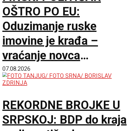
OŠTRO PO EU:
Oduzimanje ruske
imovine je krađa –
vraćanje novca
omogućilo bi mir u
07.08.2026
Ukrajini
REKORDNE BROJKE U
SRPSKOJ: BDP do kraja