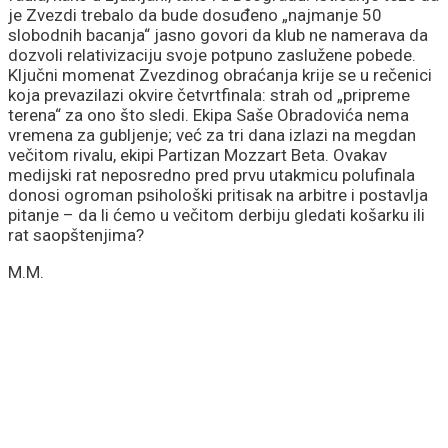
je Zvezdi trebalo da bude dosuđeno „najmanje 50
slobodnih bacanja“ jasno govori da klub ne namerava da
dozvoli relativizaciju svoje potpuno zaslužene pobede.
Ključni momenat Zvezdinog obraćanja krije se u rečenici
koja prevazilazi okvire četvrtfinala: strah od „pripreme
terena“ za ono što sledi. Ekipa Saše Obradovića nema
vremena za gubljenje; već za tri dana izlazi na megdan
večitom rivalu, ekipi Partizan Mozzart Beta. Ovakav
medijski rat neposredno pred prvu utakmicu polufinala
donosi ogroman psihološki pritisak na arbitre i postavlja
pitanje – da li ćemo u večitom derbiju gledati košarku ili
rat saopštenjima?
M.M.