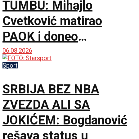
TUMBU: Mihajlo
Cvetković matirao
PAOK i doneo
Anderlehtu zlata vredan
06.08.2026
trijumf u Solunu!
Sport
SRBIJA BEZ NBA
ZVEZDA ALI SA
JOKIĆEM: Bogdanović
rešava status u