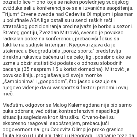
imena za avgustovske
poznato lice – ono koje se nakon poslednjeg sudijskog
zvižduka seli u konferencijske sale i zvanična saopštenja.
Trijumf Crvene zvezde nad Cedevita Olimpijom i plasman
okršaje!
u polufinale ABA lige ostali su u senci teških reči i
strateškog pozicioniranja pred najvažnije borbe u sezoni.
Strateg gostiju, Zvezdan Mitrović, svesno je povukao
radikalan potez na konferenciji, prebacivši fokus sa
taktike na sudijski kriterijum. Njegova izjava da je
utakmica u Beogradu bila „poraz sporta“ predstavlja
direktnu rukavicu bačenu u lice celoj ligi, posebno ako se
uzme u obzir statistički podatak o odnosu slobodnih
bacanja (35 naspram 15 u korist domaćina). Mitrović je
povukao liniju, proglašavajući svoje momke
„šampionima“ i „gospodom“, što jasno ukazuje na
njegovo viđenje da suvansportski faktori prelomili ovaj
meč.
Međutim, odgovor sa Malog Kalemegdana nije bio samo
puka odbrana, već oštar, kontraofanzivni napad koji
situaciju sagledava kroz širu sliku. Crveno-beli su
ekspresno reagovali saopštenjem, prebacujući
odgovornost na igru Cedevita Olimpije preko granice
faula, kako u Ljubljani, tako i u Beogradu. Isticanje teze da