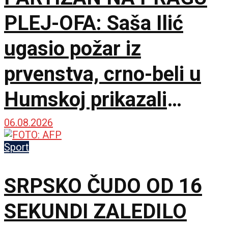
PLEJ-OFA: Saša Ilić
ugasio požar iz
prvenstva, crno-beli u
Humskoj prikazali
najboljih sat vremena u
06.08.2026
sezoni!
Sport
SRPSKO ČUDO OD 16
SEKUNDI ZALEDILO