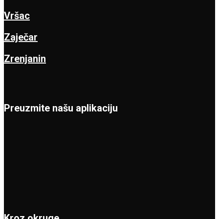
Vršac
Zaječar
Zrenjanin
Preuzmite našu aplikaciju
Kroz okruge