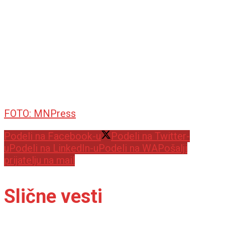
FOTO: MNPress
Podeli na Facebook-u
Podeli na Twitter-
u
Podeli na LinkedIn-u
Podeli na WA
Pošalji
prijatelju na mail
Slične vesti