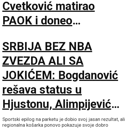
Cvetković matirao
PAOK i doneo
Anderlehtu zlata vredan
SRBIJA BEZ NBA
trijumf u Solunu!
ZVEZDA ALI SA
JOKIĆEM: Bogdanović
rešava status u
Hjustonu, Alimpijević
objavio spisak od 18
Sportski epilog na parketu je dobio svoj jasan rezultat, ali
regionalna košarka ponovo pokazuje svoje dobro