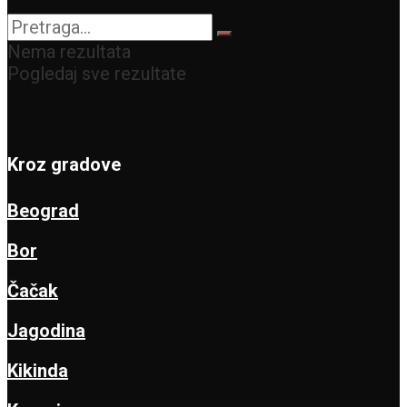
vikend
Nema rezultata
Pogledaj sve rezultate
Kroz gradove
Beograd
Bor
Čačak
Jagodina
Kikinda