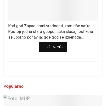
Kad god Zapad brani vrednosti, zamiriše nafta
Postoji jedna stara geopolitička slučajnost koja
se uporno ponavlja: gde god se iznenada...
DETAILS
PROČITAJ VIŠE
Popularno