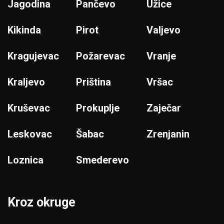
Jagodina
Pančevo
Užice
Kikinda
Pirot
Valjevo
Kragujevac
Požarevac
Vranje
Kraljevo
Priština
Vršac
Kruševac
Prokuplje
Zaječar
Leskovac
Šabac
Zrenjanin
Loznica
Smederevo
Kroz okruge