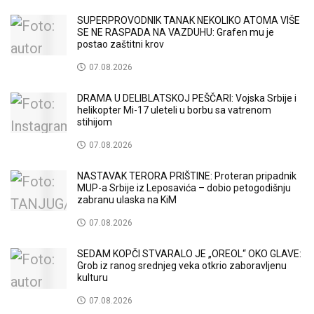
SUPERPROVODNIK TANAK NEKOLIKO ATOMA VIŠE
SE NE RASPADA NA VAZDUHU: Grafen mu je
postao zaštitni krov
07.08.2026
DRAMA U DELIBLATSKOJ PEŠČARI: Vojska Srbije i
helikopter Mi-17 uleteli u borbu sa vatrenom
stihijom
07.08.2026
NASTAVAK TERORA PRIŠTINE: Proteran pripadnik
MUP-a Srbije iz Leposavića – dobio petogodišnju
zabranu ulaska na KiM
07.08.2026
SEDAM KOPČI STVARALO JE „OREOL“ OKO GLAVE:
Grob iz ranog srednjeg veka otkrio zaboravljenu
kulturu
07.08.2026