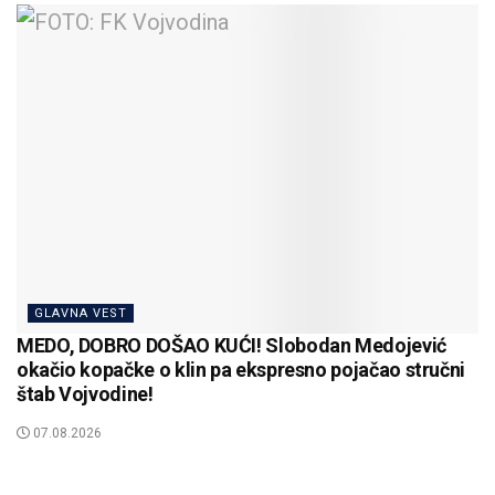
GLAVNA VEST
MEDO, DOBRO DOŠAO KUĆI! Slobodan Medojević
okačio kopačke o klin pa ekspresno pojačao stručni
štab Vojvodine!
07.08.2026