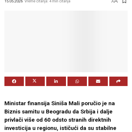
A
15.05.2026
Vreme čitanja: 4 min čitanja
A
Ministar finansija
Siniša Mali
poručio je na
Biznis samitu u Beogradu da Srbija i dalje
privlači više od 60 odsto stranih direktnih
investicija u regionu, ističući da su stabilne