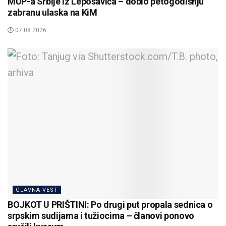
MUP-a Srbije iz Leposavića – dobio petogodišnju
zabranu ulaska na KiM
07.08.2026
GLAVNA VEST
BOJKOT U PRIŠTINI: Po drugi put propala sednica o
srpskim sudijama i tužiocima – članovi ponovo