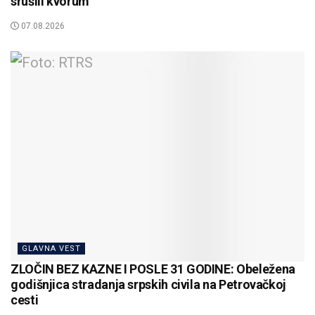
srušili kvorum
07.08.2026
GLAVNA VEST
ZLOČIN BEZ KAZNE I POSLE 31 GODINE: Obeležena
godišnjica stradanja srpskih civila na Petrovačkoj
cesti