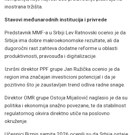
inostrana tržišta.
Stavovi međunarodnih institucija i privrede
Predstavnik MMF-a u Srbiji Lev Ratnovski ocenio je da
Srbija ima dobre makroekonomske rezultate, ali da
dugoročni rast zahteva dodatne reforme u oblasti
produktivnosti, pravosuđa i digitalizacije.
Izvršni direktor PPF grupe Jan Ružička ocenio je da
region ima značajan investicioni potencijal i da je
pozitivno što je zaustavljen trend odliva radne snage.
Direktor OMR grupe Ostoja Mijailović naglasio je da su
politika i ekonomija snažno povezane, te da stabilnost
regulatornog okvira direktno utiče na poslovno
okruženje.
Učesnici Biznis samita 2026 ocenili su da Srbija ostaje