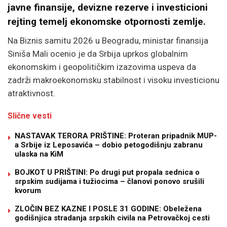
javne finansije, devizne rezerve i investicioni
rejting temelj ekonomske otpornosti zemlje.
Na Biznis samitu 2026 u Beogradu, ministar finansija
Siniša Mali ocenio je da Srbija uprkos globalnim
ekonomskim i geopolitičkim izazovima uspeva da
zadrži makroekonomsku stabilnost i visoku investicionu
atraktivnost.
Slične vesti
NASTAVAK TERORA PRIŠTINE: Proteran pripadnik MUP-
a Srbije iz Leposavića – dobio petogodišnju zabranu
ulaska na KiM
BOJKOT U PRIŠTINI: Po drugi put propala sednica o
srpskim sudijama i tužiocima – članovi ponovo srušili
kvorum
ZLOČIN BEZ KAZNE I POSLE 31 GODINE: Obeležena
godišnjica stradanja srpskih civila na Petrovačkoj cesti