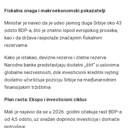
Fiskalna snaga i makroekonomski pokazatelji
Ministar je naveo da je udeo javnog duga Srbije oko 43
odsto BDP-a, što je znatno ispod evropskog proseka,
kao i da država raspolaže značajnim fiskalnim
rezervama.
Kako je istakao, devizne rezerve i zlatne rezerve
Narodne banke predstavljaju dodatni „štit“ u uslovima
globalne neizvesnosti, dok investicioni kreditni rejting
dodatno učvršćuje poziciju Srbije na međunarodnim
finansijskim tržištima.
Plan rasta: Ekspo i investicioni ciklus
Mali je najavio da se u 2026. godini očekuje rast BDP-a
od 4,5 odsto, uz snažan doprinos investicija i domaće
potrošnje.