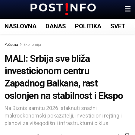
NASLOVNA
DANAS
POLITIKA
SVET
Početna
Ekonomija
MALI: Srbija sve bliža
investicionom centru
Zapadnog Balkana, rast
oslonjen na stabilnost i Ekspo
Na Biznis samitu 2026 istaknuti snažni
makroekonomski pokazatelji, investicioni rejting i
planovi za višegodišnji infrastrukturni ciklus