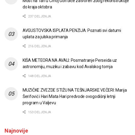
Most na Tari u Crnoj Gori biće zatvoren zbog rekonstrukcije
do kraja oktobra
237 DELJENJA
AVGUSTOVSKA ISPLATA PENZIJA: Poznati svi datumi
uplata za julska primanja
216 DELJENJA
KIŠA METEORA NA AVALI: Posmatranje Perseida uz
astronomiju, muziku i zabavu kod Avalskog tornja
148 DELJENJA
MUZIČKE ZVEZDE STIŽU NA TEŠNJARSKE VEČERI: Marija
Šerifović i Hari Mata Hari predvode ovogodišnji letnji
program u Valjevu
153 DELJENJA
Najnovije