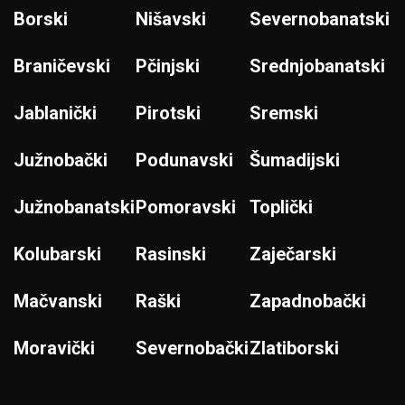
Borski
Nišavski
Severnobanatski
Braničevski
Pčinjski
Srednjobanatski
Jablanički
Pirotski
Sremski
Južnobački
Podunavski
Šumadijski
Južnobanatski
Pomoravski
Toplički
Kolubarski
Rasinski
Zaječarski
Mačvanski
Raški
Zapadnobački
Moravički
Severnobački
Zlatiborski