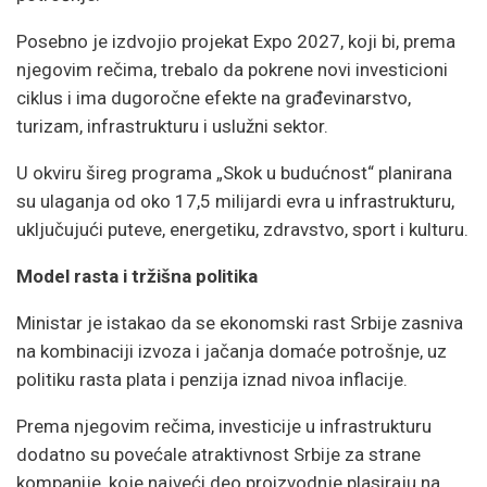
Posebno je izdvojio projekat
Expo 2027
, koji bi, prema
njegovim rečima, trebalo da pokrene novi investicioni
ciklus i ima dugoročne efekte na građevinarstvo,
turizam, infrastrukturu i uslužni sektor.
U okviru šireg programa „Skok u budućnost“ planirana
su ulaganja od oko 17,5 milijardi evra u infrastrukturu,
uključujući puteve, energetiku, zdravstvo, sport i kulturu.
Model rasta i tržišna politika
Ministar je istakao da se ekonomski rast Srbije zasniva
na kombinaciji izvoza i jačanja domaće potrošnje, uz
politiku rasta plata i penzija iznad nivoa inflacije.
Prema njegovim rečima, investicije u infrastrukturu
dodatno su povećale atraktivnost Srbije za strane
kompanije, koje najveći deo proizvodnje plasiraju na