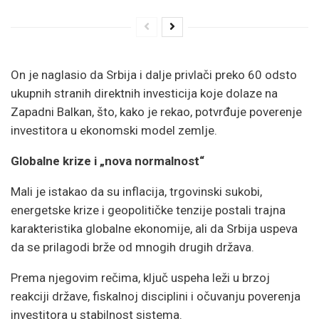
On je naglasio da Srbija i dalje privlači preko 60 odsto
ukupnih stranih direktnih investicija koje dolaze na
Zapadni Balkan, što, kako je rekao, potvrđuje poverenje
investitora u ekonomski model zemlje.
Globalne krize i „nova normalnost“
Mali je istakao da su inflacija, trgovinski sukobi,
energetske krize i geopolitičke tenzije postali trajna
karakteristika globalne ekonomije, ali da Srbija uspeva
da se prilagodi brže od mnogih drugih država.
Prema njegovim rečima, ključ uspeha leži u brzoj
reakciji države, fiskalnoj disciplini i očuvanju poverenja
investitora u stabilnost sistema.