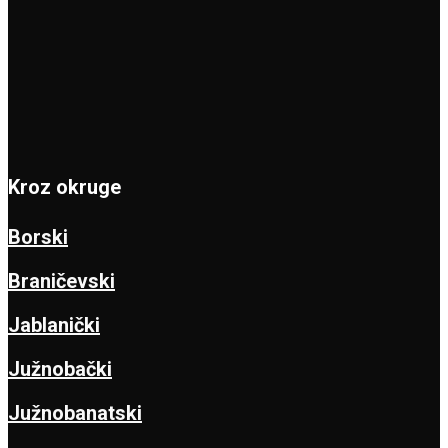
Kroz okruge
Borski
Braničevski
Jablanički
Južnobački
Južnobanatski