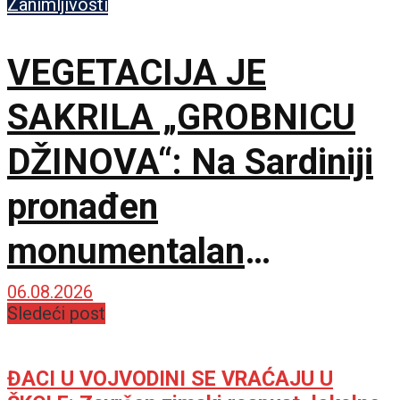
Zanimljivosti
VEGETACIJA JE
SAKRILA „GROBNICU
DŽINOVA“: Na Sardiniji
pronađen
monumentalan
kompleks iz bronzanog
06.08.2026
Sledeći post
doba
ĐACI U VOJVODINI SE VRAĆAJU U