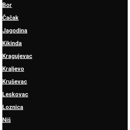
Bor
Čačak
Jagodina
Kikinda
Kragujevac
Kraljevo
Kruševac
Leskovac
Loznica
Niš