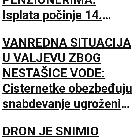
Isplata počinje 14.
septembra
VANREDNA SITUACIJA
U VALJEVU ZBOG
NESTAŠICE VODE:
Cisternetke obezbeđuju
snabdevanje ugroženih
naselja
DRON JE SNIMIO