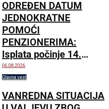
ODREĐEN DATUM
JEDNOKRATNE
POMOĆI
PENZIONERIMA:
Isplata počinje 14.
septembra
06.08.2026
Glavna vest
VANREDNA SITUACIJA
U VALJEVU ZBOG