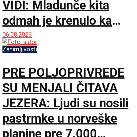
VIDI: Mladunče kita
odmah je krenulo ka
prvom udahu
06.08.2026
Zanimljivosti
PRE POLJOPRIVREDE
SU MENJALI ČITAVA
JEZERA: Ljudi su nosili
pastrmke u norveške
planine pre 7.000