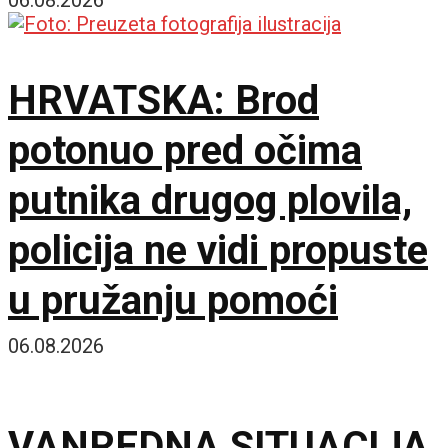
septembra
HRVATSKA: Brod
potonuo pred očima
putnika drugog plovila,
policija ne vidi propuste
u pružanju pomoći
06.08.2026
VANREDNA SITUACIJA