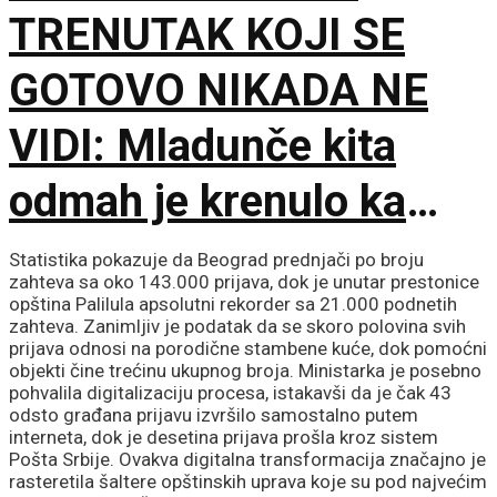
TRENUTAK KOJI SE
GOTOVO NIKADA NE
VIDI: Mladunče kita
odmah je krenulo ka
prvom udahu
Statistika pokazuje da Beograd prednjači po broju
zahteva sa oko 143.000 prijava, dok je unutar prestonice
opština Palilula apsolutni rekorder sa 21.000 podnetih
zahteva. Zanimljiv je podatak da se skoro polovina svih
prijava odnosi na porodične stambene kuće, dok pomoćni
objekti čine trećinu ukupnog broja. Ministarka je posebno
pohvalila digitalizaciju procesa, istakavši da je čak 43
odsto građana prijavu izvršilo samostalno putem
interneta, dok je desetina prijava prošla kroz sistem
Pošta Srbije. Ovakva digitalna transformacija značajno je
rasteretila šaltere opštinskih uprava koje su pod najvećim