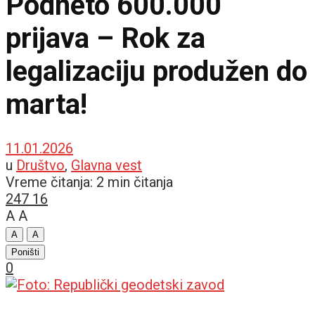
Podneto 600.000
prijava – Rok za
legalizaciju produžen do
marta!
11.01.2026
u
Društvo
,
Glavna vest
Vreme čitanja: 2 min čitanja
247
16
A
A
A
A
Poništi
0