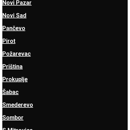
Novi Pazar
Novi Sad
Pančevo
Pirot
Požarevac
Priština
Prokuplje
Šabac
Smederevo
Sombor