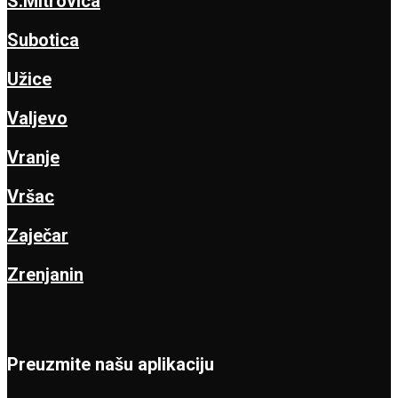
S.Mitrovica
Subotica
Užice
Valjevo
Vranje
Vršac
Zaječar
Zrenjanin
Preuzmite našu aplikaciju