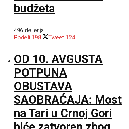
budžeta
496 deljenja
Podeli
198
Tweet
124
OD 10. AVGUSTA
POTPUNA
OBUSTAVA
SAOBRAĆAJA: Most
na Tari u Crnoj Gori
biće zatvoren zbog