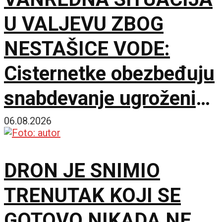
U VALJEVU ZBOG
NESTAŠICE VODE:
Cisternetke obezbeđuju
snabdevanje ugroženih
naselja
06.08.2026
DRON JE SNIMIO
TRENUTAK KOJI SE
GOTOVO NIKADA NE