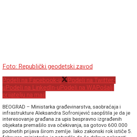
Foto: Republički geodetski zavod
Podeli na Facebook-u
Podeli na Twitter-
u
Podeli na LinkedIn-u
Podeli na WA
Pošalji
prijatelju na mail
BEOGRAD – Ministarka građevinarstva, saobraćaja i
infrastrukture Aleksandra Sofronijević saopštila je da je
interesovanje građana za upis bespravno izgrađenih
objekata premašilo sva očekivanja, sa gotovo 600.000
podnetih prijava širom zemlje. Iako zakonski rok ističe 5.