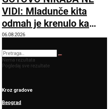
VIDI: Mladunče kita
odmah je krenulo ka
prvom udahu
06.08.2026
Nema rezultata
Pogledaj sve rezultate
Kroz gradove
Beograd