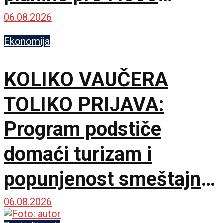
godina
06.08.2026
Ekonomija
KOLIKO VAUČERA
TOLIKO PRIJAVA:
Program podstiče
domaći turizam i
popunjenost smeštajnih
kapaciteta
06.08.2026