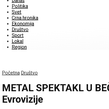
Danas
Politika
Svet
Crna hronika
Ekonomija
Društvo
Sport
Lokal
Region
Početna
Društvo
METAL SPEKTAKL U BEČU: 
Evrovizije