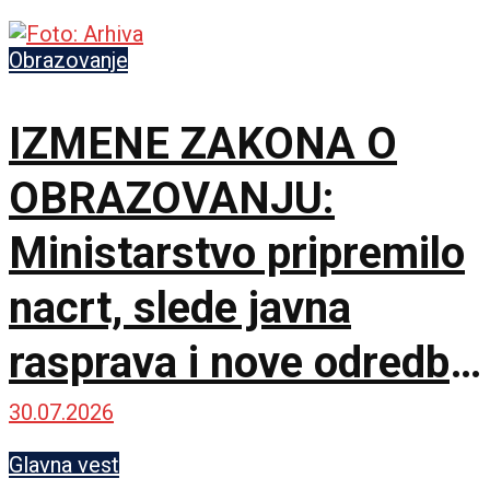
Obrazovanje
IZMENE ZAKONA O
OBRAZOVANJU:
Ministarstvo pripremilo
nacrt, slede javna
rasprava i nove odredbe
za škole
30.07.2026
Glavna vest