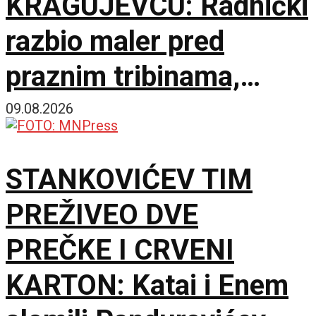
KRAGUJEVCU: Radnički
razbio maler pred
praznim tribinama,
Zemun pao na sparnom
09.08.2026
Čika Dači!
STANKOVIĆEV TIM
PREŽIVEO DVE
PREČKE I CRVENI
KARTON: Katai i Enem