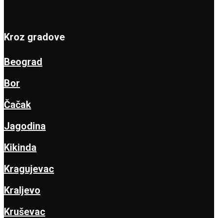
Kroz gradove
Beograd
Bor
Čačak
Jagodina
Kikinda
Kragujevac
Kraljevo
Kruševac