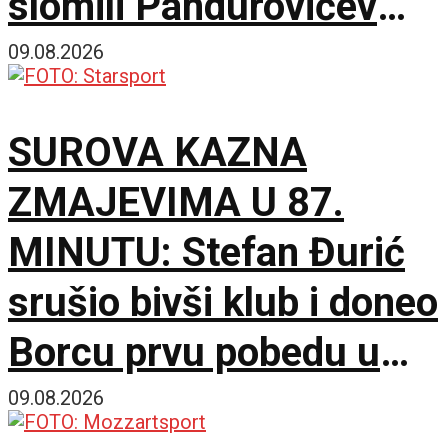
slomili Pandurovićev
bedem, Pazarci
09.08.2026
promašivali u Ljutice
SUROVA KAZNA
Bogdana!
ZMAJEVIMA U 87.
MINUTU: Stefan Đurić
srušio bivši klub i doneo
Borcu prvu pobedu u
sezoni!
09.08.2026