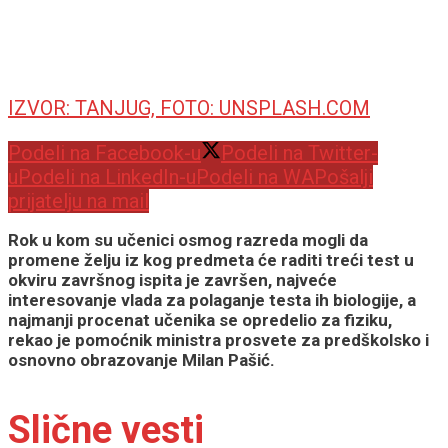
IZVOR: TANJUG, FOTO: UNSPLASH.COM
Podeli na Facebook-u
Podeli na Twitter-
u
Podeli na LinkedIn-u
Podeli na WA
Pošalji
prijatelju na mail
Rok u kom su učenici osmog razreda mogli da
promene želju iz kog predmeta će raditi treći test u
okviru završnog ispita je završen, najveće
interesovanje vlada za polaganje testa ih biologije, a
najmanji procenat učenika se opredelio za fiziku,
rekao je pomoćnik ministra prosvete za predškolsko i
osnovno obrazovanje Milan Pašić.
Slične vesti