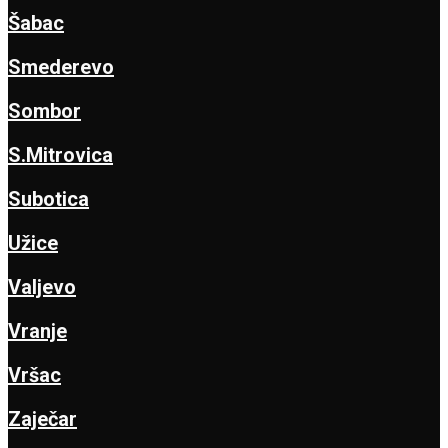
Šabac
Smederevo
Sombor
S.Mitrovica
Subotica
Užice
Valjevo
Vranje
Vršac
Zaječar