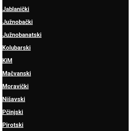
Jablanički
Južnobački
Južnobanatski
Kolubarski
KiM
Mačvanski
Moravički
Nišavski
Pčinjski
Pirotski