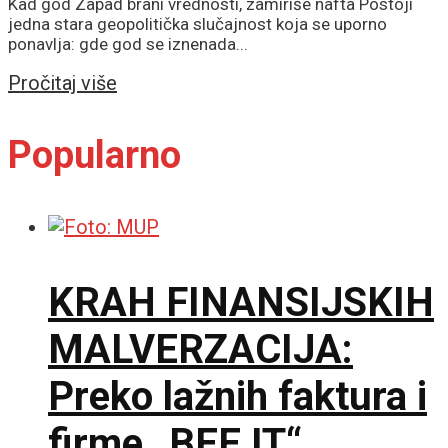
Kad god Zapad brani vrednosti, zamiriše nafta Postoji
jedna stara geopolitička slučajnost koja se uporno
ponavlja: gde god se iznenada...
Details
Pročitaj više
Popularno
KRAH FINANSIJSKIH
MALVERZACIJA:
Preko lažnih faktura i
firme „BEE IT“