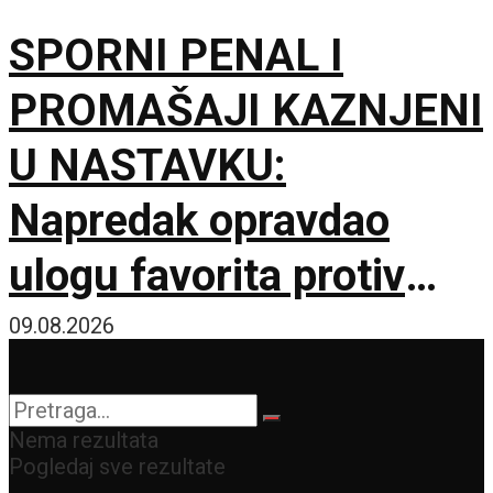
SPORNI PENAL I
PROMAŠAJI KAZNJENI
U NASTAVKU:
Napredak opravdao
ulogu favorita protiv
novajlije u prvenstvu!
09.08.2026
Nema rezultata
Pogledaj sve rezultate