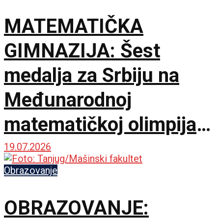
MATEMATIČKA
GIMNAZIJA: Šest
medalja za Srbiju na
Međunarodnoj
matematičkoj olimpijadi
u Kini
19.07.2026
Obrazovanje
OBRAZOVANJE: