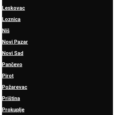
Leskovac
Loznica
Niš
Novi Pazar
Novi Sad
Pančevo
Pirot
Požarevac
Priština
Prokuplje