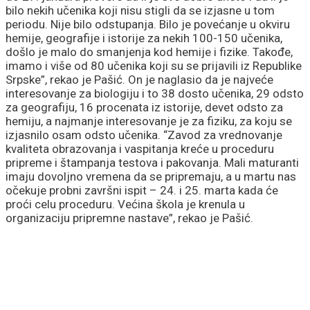
bilo nekih učenika koji nisu stigli da se izjasne u tom
periodu. Nije bilo odstupanja. Bilo je povećanje u okviru
hemije, geografije i istorije za nekih 100-150 učenika,
došlo je malo do smanjenja kod hemije i fizike. Takođe,
imamo i više od 80 učenika koji su se prijavili iz Republike
Srpske”, rekao je Pašić. On je naglasio da je najveće
interesovanje za biologiju i to 38 dosto učenika, 29 odsto
za geografiju, 16 procenata iz istorije, devet odsto za
hemiju, a najmanje interesovanje je za fiziku, za koju se
izjasnilo osam odsto učenika. “Zavod za vrednovanje
kvaliteta obrazovanja i vaspitanja kreće u proceduru
pripreme i štampanja testova i pakovanja. Mali maturanti
imaju dovoljno vremena da se pripremaju, a u martu nas
očekuje probni završni ispit – 24. i 25. marta kada će
proći celu proceduru. Većina škola je krenula u
organizaciju pripremne nastave”, rekao je Pašić.