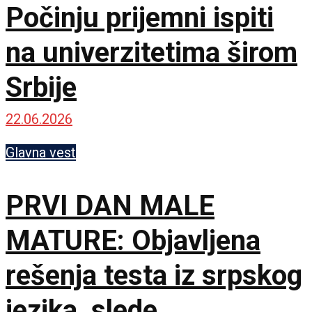
Počinju prijemni ispiti
na univerzitetima širom
Srbije
22.06.2026
Glavna vest
PRVI DAN MALE
MATURE: Objavljena
rešenja testa iz srpskog
jezika, slede