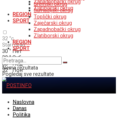
Zapadnobački okrug
Sremski okrug
Zlatiborski okrug
Šumadijski okrug
REGION
Toplički okrug
SPORT
Zaječarski okrug
Zapadnobački okrug
Zlatiborski okrug
32
°c
REGION
Stari Grad
SPORT
30
°
Пет
30
°
Суб
30
°
Нед
Nema rezultata
32
°
Пон
Pogledaj sve rezultate
Naslovna
Danas
Politika