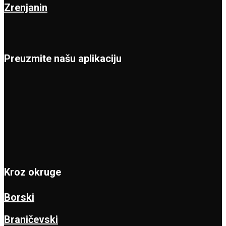
Zrenjanin
Preuzmite našu aplikaciju
Kroz okruge
Borski
Braničevski