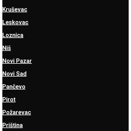
Kruševac
Leskovac
Loznica
Niš
Novi Pazar
Novi Sad
Pančevo
Pirot
Požarevac
Priština