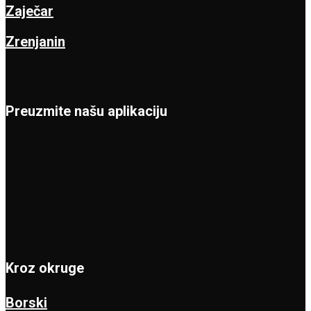
Zaječar
Zrenjanin
Preuzmite našu aplikaciju
Kroz okruge
Borski