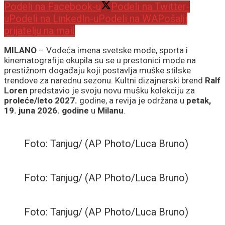
Podeli na Facebook-u
Podeli na Twitter-
u
Podeli na LinkedIn-u
Podeli na WA
Pošalji
prijatelju na mail
MILANO
– Vodeća imena svetske mode, sporta i
kinematografije okupila su se u prestonici mode na
prestižnom događaju koji postavlja muške stilske
trendove za narednu sezonu. Kultni dizajnerski brend
Ralf
Loren
predstavio je svoju novu mušku kolekciju za
proleće/leto 2027.
godine, a revija je održana u
petak,
19. juna 2026. godine
u
Milanu
.
Foto: Tanjug/ (AP Photo/Luca Bruno)
Foto: Tanjug/ (AP Photo/Luca Bruno)
Foto: Tanjug/ (AP Photo/Luca Bruno)