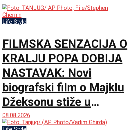
Life Style
FILMSKA SENZACIJA O
KRALJU POPA DOBIJA
NASTAVAK: Novi
biografski film o Majklu
Džeksonu stiže u
bioskope
08.08.2026
Life Style