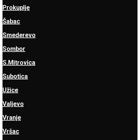
Prokuplje
Šabac
Smederevo
Sombor
S.Mitrovica
Subotica
Užice
Valjevo
Vranje
Vršac