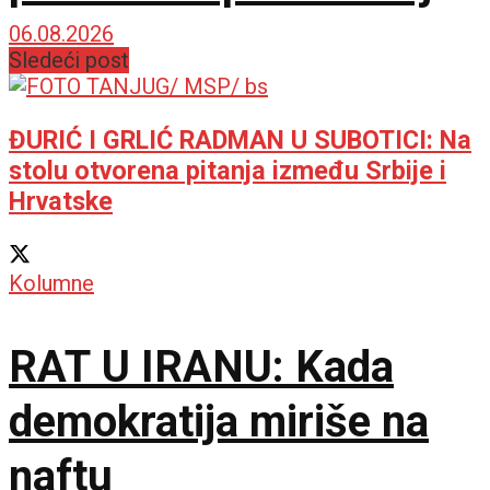
u IMAX dvorani
06.08.2026
Sledeći post
ĐURIĆ I GRLIĆ RADMAN U SUBOTICI: Na
stolu otvorena pitanja između Srbije i
Hrvatske
Kolumne
RAT U IRANU: Kada
demokratija miriše na
naftu