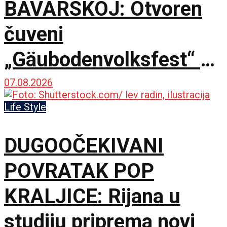
BAVARSKOJ: Otvoren
čuveni
„Gäubodenvolksfest“ u
Štraubingu
07.08.2026
Life Style
DUGOOČEKIVANI
POVRATAK POP
KRALJICE: Rijana u
studiju priprema novi