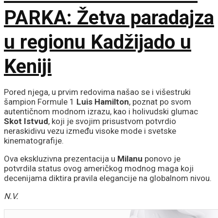
PARKA: Žetva paradajza
u regionu Kadžijado u
Keniji
Pored njega, u prvim redovima našao se i višestruki
šampion Formule 1
Luis Hamilton
, poznat po svom
autentičnom modnom izrazu, kao i holivudski glumac
Skot Istvud
, koji je svojim prisustvom potvrdio
neraskidivu vezu između visoke mode i svetske
kinematografije.
Ova ekskluzivna prezentacija u
Milanu
ponovo je
potvrdila status ovog američkog modnog maga koji
decenijama diktira pravila elegancije na globalnom nivou.
N.V.