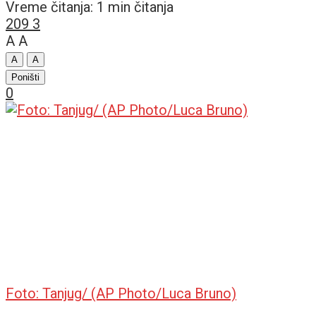
Vreme čitanja: 1 min čitanja
209
3
A
A
A
A
Poništi
0
Foto: Tanjug/ (AP Photo/Luca Bruno)