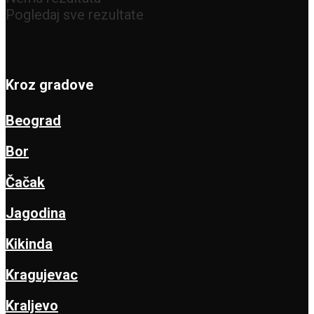
Pogledaj sve rezultate
Kroz gradove
Beograd
Bor
Čačak
Jagodina
Kikinda
Kragujevac
Kraljevo