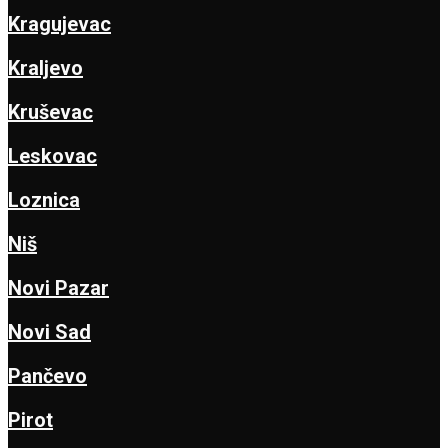
Kragujevac
Kraljevo
Kruševac
Leskovac
Loznica
Niš
Novi Pazar
Novi Sad
Pančevo
Pirot