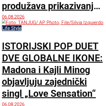
produžava prikazivanje
u IMAX dvorani
06.08.2026
Life Style
ISTORIJSKI POP DUET
DVE GLOBALNE IKONE:
Madona i Kajli Minog
objavljuju zajednički
singl „Love Sensation“
06.08.2026