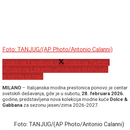
Foto: TANJUG/(AP Photo/Antonio Calanni)
Podeli na Facebook-u
Podeli na Twitter-
u
Podeli na LinkedIn-u
Podeli na WA
Pošalji
prijatelju na mail
MILANO
– Italijanska modna prestonica ponovo je centar
svetskih dešavanja, gde je u subotu,
28. februara 2026.
godine, predstavljena nova kolekcija modne kuće
Dolce &
Gabbana
za sezonu jesen/zima 2026-2027.
Foto: TANJUG/(AP Photo/Antonio Calanni)