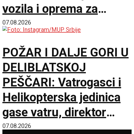
vozila i oprema za
čišćenje i održavanje
07.08.2026
lokacije
POŽAR I DALJE GORI U
DELIBLATSKOJ
PEŠČARI: Vatrogasci i
Helikopterska jedinica
gase vatru, direktor
policije obišao požarište
07.08.2026