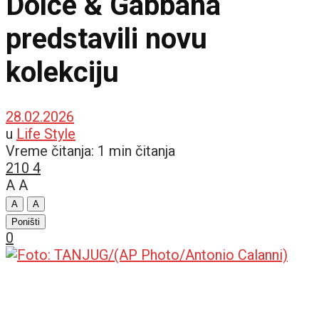
Dolce & Gabbana
predstavili novu
kolekciju
28.02.2026
u
Life Style
Vreme čitanja: 1 min čitanja
210
4
A
A
A
A
Poništi
0