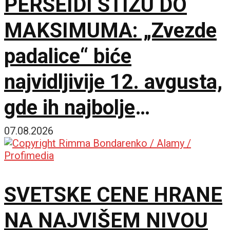
PERSEIDI STIŽU DO
MAKSIMUMA: „Zvezde
padalice“ biće
najvidljivije 12. avgusta,
gde ih najbolje
posmatrati
07.08.2026
SVETSKE CENE HRANE
NA NAJVIŠEM NIVOU