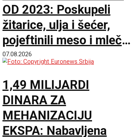
OD 2023: Poskupeli
žitarice, ulja i šećer,
pojeftinili meso i mlečni
proizvodi
07.08.2026
1,49 MILIJARDI
DINARA ZA
MEHANIZACIJU
EKSPA: Nabavljena