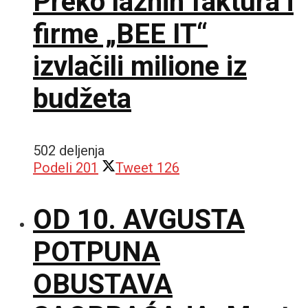
Preko lažnih faktura i
firme „BEE IT“
izvlačili milione iz
budžeta
502 deljenja
Podeli
201
Tweet
126
OD 10. AVGUSTA
POTPUNA
OBUSTAVA