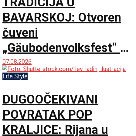
TRADICIJA U
BAVARSKOJ: Otvoren
čuveni
„Gäubodenvolksfest“ u
Štraubingu
07.08.2026
Life Style
DUGOOČEKIVANI
POVRATAK POP
KRALJICE: Rijana u