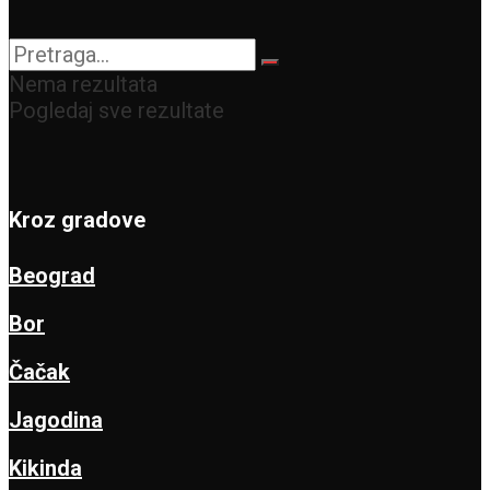
Nema rezultata
Pogledaj sve rezultate
Kroz gradove
Beograd
Bor
Čačak
Jagodina
Kikinda