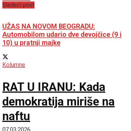
Sledeći post
UŽAS NA NOVOM BEOGRADU:
Automobilom udario dve devojčice (9 i
10) u pratnji majke
Kolumne
RAT U IRANU: Kada
demokratija miriše na
naftu
07.03.2026