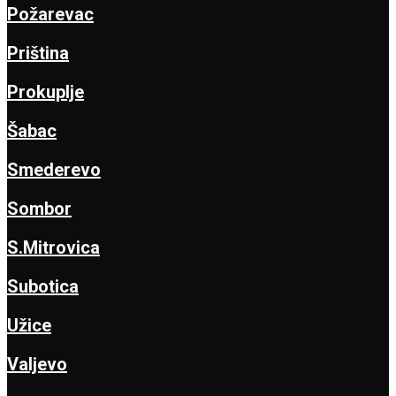
Požarevac
Priština
Prokuplje
Šabac
Smederevo
Sombor
S.Mitrovica
Subotica
Užice
Valjevo