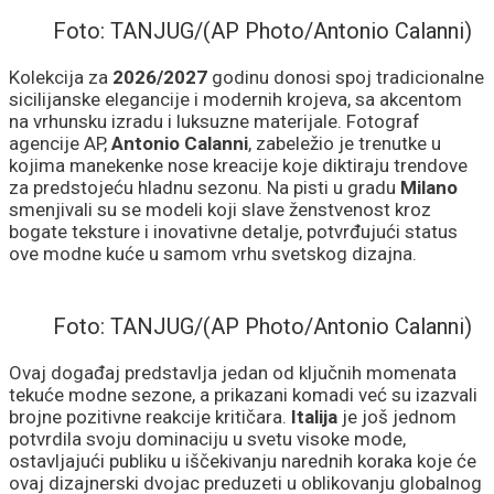
Foto: TANJUG/(AP Photo/Antonio Calanni)
Kolekcija za
2026/2027
godinu donosi spoj tradicionalne
sicilijanske elegancije i modernih krojeva, sa akcentom
na vrhunsku izradu i luksuzne materijale. Fotograf
agencije AP,
Antonio Calanni
, zabeležio je trenutke u
kojima manekenke nose kreacije koje diktiraju trendove
za predstojeću hladnu sezonu. Na pisti u gradu
Milano
smenjivali su se modeli koji slave ženstvenost kroz
bogate teksture i inovativne detalje, potvrđujući status
ove modne kuće u samom vrhu svetskog dizajna.
Foto: TANJUG/(AP Photo/Antonio Calanni)
Ovaj događaj predstavlja jedan od ključnih momenata
tekuće modne sezone, a prikazani komadi već su izazvali
brojne pozitivne reakcije kritičara.
Italija
je još jednom
potvrdila svoju dominaciju u svetu visoke mode,
ostavljajući publiku u iščekivanju narednih koraka koje će
ovaj dizajnerski dvojac preduzeti u oblikovanju globalnog