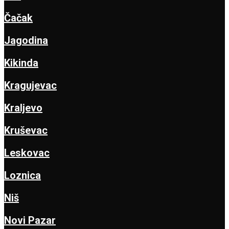
Čačak
Jagodina
Kikinda
Kragujevac
Kraljevo
Kruševac
Leskovac
Loznica
Niš
Novi Pazar