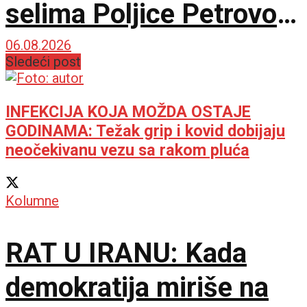
selima Poljice Petrovo i
Marići
06.08.2026
Sledeći post
INFEKCIJA KOJA MOŽDA OSTAJE
GODINAMA: Težak grip i kovid dobijaju
neočekivanu vezu sa rakom pluća
Kolumne
RAT U IRANU: Kada
demokratija miriše na