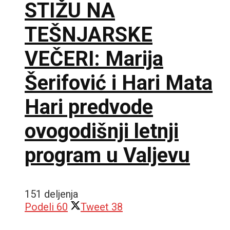
STIŽU NA
TEŠNJARSKE
VEČERI: Marija
Šerifović i Hari Mata
Hari predvode
ovogodišnji letnji
program u Valjevu
151 deljenja
Podeli
60
Tweet
38