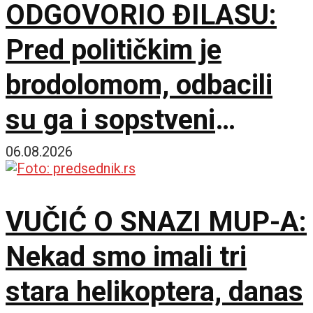
ODGOVORIO ĐILASU:
Pred političkim je
brodolomom, odbacili
su ga i sopstveni
saborci
06.08.2026
VUČIĆ O SNAZI MUP-A:
Nekad smo imali tri
stara helikoptera, danas