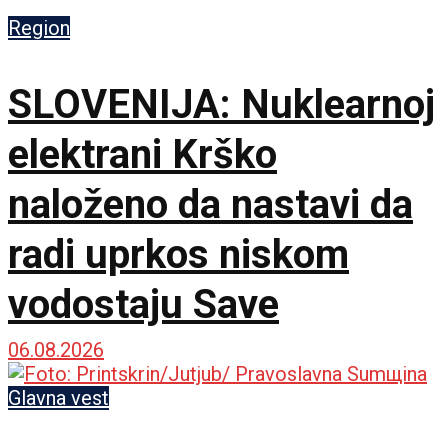
istinu o ustaškom
Region
genocidu
SLOVENIJA: Nuklearnoj
elektrani Krško
naloženo da nastavi da
radi uprkos niskom
vodostaju Save
06.08.2026
Glavna vest