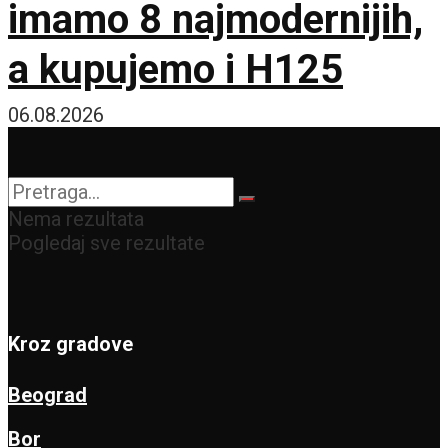
imamo 8 najmodernijih,
a kupujemo i H125
06.08.2026
Nema rezultata
Pogledaj sve rezultate
Kroz gradove
Beograd
Bor