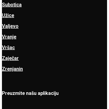
Subotica
Užice
Valjevo
Vranje
Vršac
Zaječar
Zrenjanin
Preuzmite našu aplikaciju