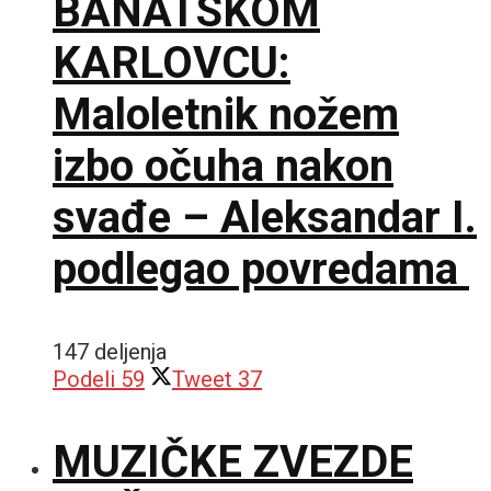
BANATSKOM
KARLOVCU:
Maloletnik nožem
izbo očuha nakon
svađe – Aleksandar I.
podlegao povredama
147 deljenja
Podeli
59
Tweet
37
MUZIČKE ZVEZDE