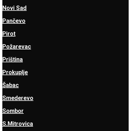
Novi Sad
Pančevo
Pirot
Požarevac
Priština
Prokuplje
Šabac
Smederevo
Sombor
S.Mitrovica