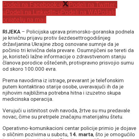
Podeli na Facebook-u
Podeli na Twitter-
u
Podeli na LinkedIn-u
Podeli na WA
Pošalji
prijatelju na mail
RIJEKA
– Policijska uprava primorsko-goranska podnela
je krivičnu prijavu protiv šezdesettrogodišnjeg
državljanina Ukrajine zbog osnovane sumnje da je
počinio tri krivična dela prevare. Osumnjičeni se tereti da
je, koristeći lažne informacije o zdravstvenom stanju
članova porodice oštećenih, protivpravno prisvojio sumu
od skoro 100.000 evra.
Prema navodima iz istrage, prevarant je telefonskim
putem kontaktirao starije osobe, uveravajući ih da je
njihovim najbližima potrebna hitna i izuzetno skupa
medicinska operacija.
Verujući u istinitost ovih navoda, žrtve su mu predavale
novac, čime su pretrpele značajnu materijalnu štetu.
Operativno-komunikacioni centar policije primio je dojave
o sličnim pozivima u subotu,
14. marta
, što je omogućilo