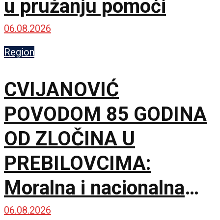
u pružanju pomoći
06.08.2026
Region
CVIJANOVIĆ
POVODOM 85 GODINA
OD ZLOČINA U
PREBILOVCIMA:
Moralna i nacionalna
dužnost je da čuvamo
06.08.2026