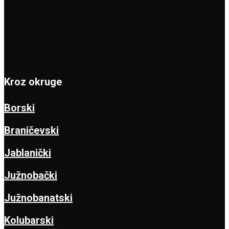
Kroz okruge
Borski
Braničevski
Jablanički
Južnobački
Južnobanatski
Kolubarski