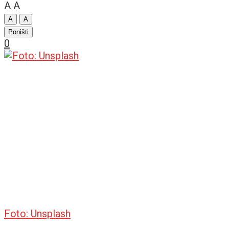
A
A
A
A
Poništi
0
Foto: Unsplash