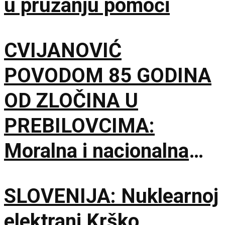
u pružanju pomoći
CVIJANOVIĆ
POVODOM 85 GODINA
OD ZLOČINA U
PREBILOVCIMA:
Moralna i nacionalna
dužnost je da čuvamo
SLOVENIJA: Nuklearnoj
istinu o ustaškom
elektrani Krško