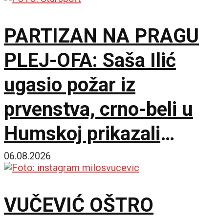
PARTIZAN NA PRAGU
PLEJ-OFA: Saša Ilić
ugasio požar iz
prvenstva, crno-beli u
Humskoj prikazali
najboljih sat vremena u
06.08.2026
sezoni!
VUČEVIĆ OŠTRO