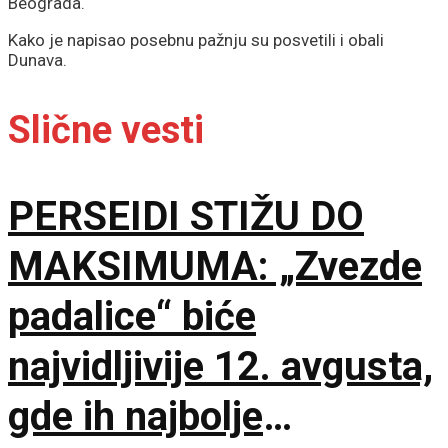
Beograda.
Kako je napisao posebnu pažnju su posvetili i obali
Dunava.
Slične vesti
PERSEIDI STIŽU DO
MAKSIMUMA: „Zvezde
padalice“ biće
najvidljivije 12. avgusta,
gde ih najbolje