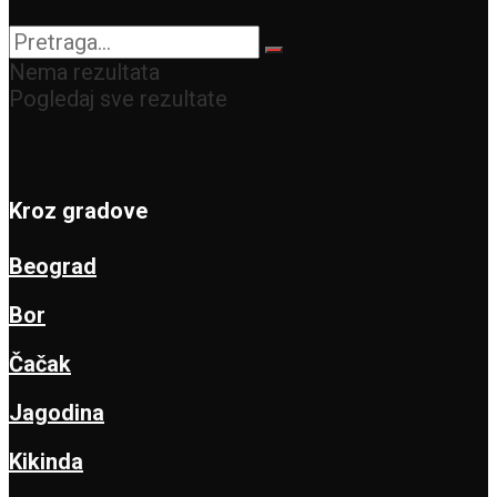
Trojice
Nema rezultata
Pogledaj sve rezultate
Kroz gradove
Beograd
Bor
Čačak
Jagodina
Kikinda