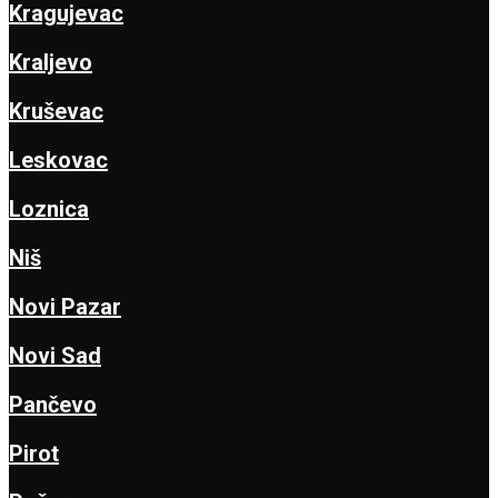
Kragujevac
Kraljevo
Kruševac
Leskovac
Loznica
Niš
Novi Pazar
Novi Sad
Pančevo
Pirot