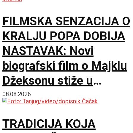
FILMSKA SENZACIJA O
KRALJU POPA DOBIJA
NASTAVAK: Novi
biografski film o Majklu
Džeksonu stiže u
bioskope
08.08.2026
TRADICIJA KOJA