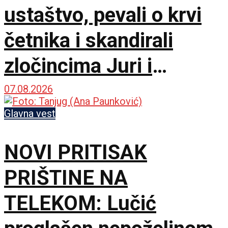
ustaštvo, pevali o krvi
četnika i skandirali
zločincima Juri i
Bobanu
07.08.2026
Glavna vest
NOVI PRITISAK
PRIŠTINE NA
TELEKOM: Lučić