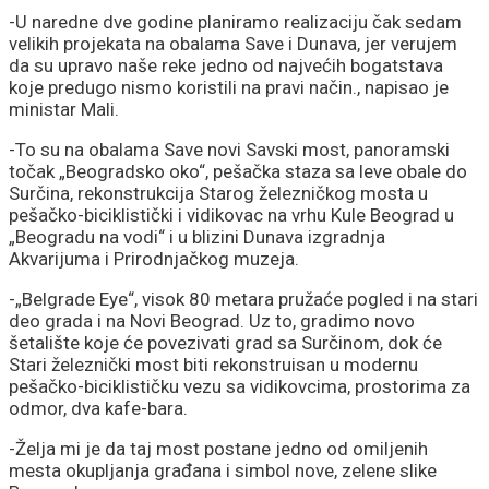
-U naredne dve godine planiramo realizaciju čak sedam
velikih projekata na obalama Save i Dunava, jer verujem
da su upravo naše reke jedno od najvećih bogatstava
koje predugo nismo koristili na pravi način., napisao je
ministar Mali.
-To su na obalama Save novi Savski most, panoramski
točak „Beogradsko oko“, pešačka staza sa leve obale do
Surčina, rekonstrukcija Starog železničkog mosta u
pešačko-biciklistički i vidikovac na vrhu Kule Beograd u
„Beogradu na vodi“ i u blizini Dunava izgradnja
Akvarijuma i Prirodnjačkog muzeja.
-„Belgrade Eye“, visok 80 metara pružaće pogled i na stari
deo grada i na Novi Beograd. Uz to, gradimo novo
šetalište koje će povezivati grad sa Surčinom, dok će
Stari železnički most biti rekonstruisan u modernu
pešačko-biciklističku vezu sa vidikovcima, prostorima za
odmor, dva kafe-bara.
-Želja mi je da taj most postane jedno od omiljenih
mesta okupljanja građana i simbol nove, zelene slike