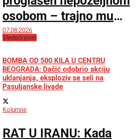
proglašen nepoželjnom
osobom – trajno mu
zabranjen ulazak na
07.08.2026
Sledeći post
KiM
BOMBA OD 500 KILA U CENTRU
BEOGRADA: Dačić odobrio akciju
uklanjanja, eksploziv se seli na
Pasuljanske livade
Kolumne
RAT U IRANU: Kada