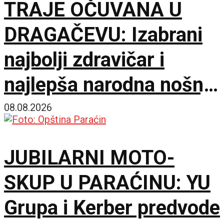
TRAJE OČUVANA U
DRAGAČEVU: Izabrani
najbolji zdravičar i
najlepša narodna nošnja
na 65. Saboru trubača
08.08.2026
JUBILARNI MOTO-
SKUP U PARAĆINU: YU
Grupa i Kerber predvode