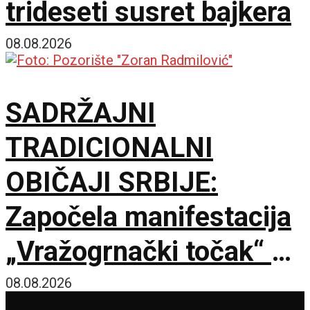
trideseti susret bajkera
08.08.2026
SADRŽAJNI
TRADICIONALNI
OBIČAJI SRBIJE:
Započela manifestacija
„Vražogrnački točak“ u
porti Hrama Svete
08.08.2026