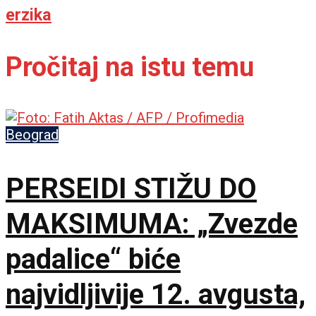
erzika
Pročitaj na istu temu
Beograd
PERSEIDI STIŽU DO
MAKSIMUMA: „Zvezde
padalice“ biće
najvidljivije 12. avgusta,