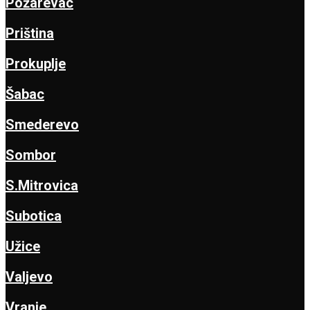
Požarevac
Priština
Prokuplje
Šabac
Smederevo
Sombor
S.Mitrovica
Subotica
Užice
Valjevo
Vranje