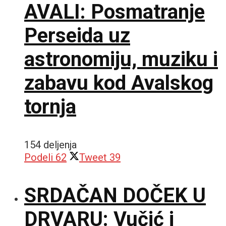
AVALI: Posmatranje
Perseida uz
astronomiju, muziku i
zabavu kod Avalskog
tornja
154 deljenja
Podeli
62
Tweet
39
SRDAČAN DOČEK U
DRVARU: Vučić i