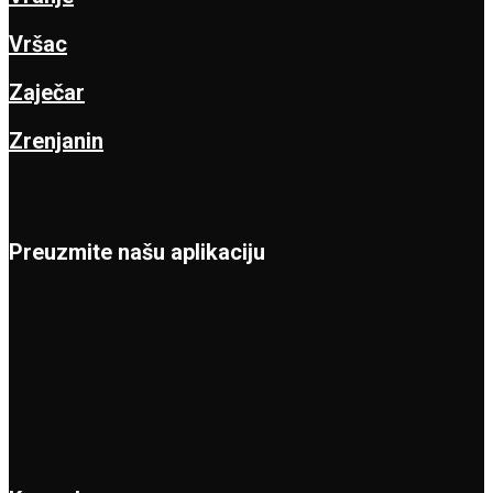
Vršac
Zaječar
Zrenjanin
Preuzmite našu aplikaciju