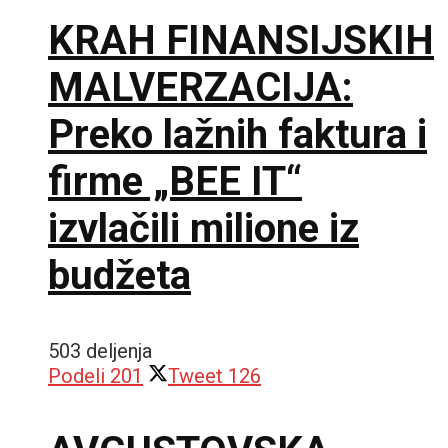
KRAH FINANSIJSKIH
MALVERZACIJA:
Preko lažnih faktura i
firme „BEE IT“
izvlačili milione iz
budžeta
503 deljenja
Podeli
201
Tweet
126