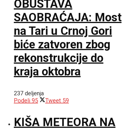
OBUSTAVA
SAOBRAĆAJA: Most
na Tari u Crnoj Gori
biće zatvoren zbog
rekonstrukcije do
kraja oktobra
237 deljenja
Podeli
95
Tweet
59
KIŠA METEORA NA