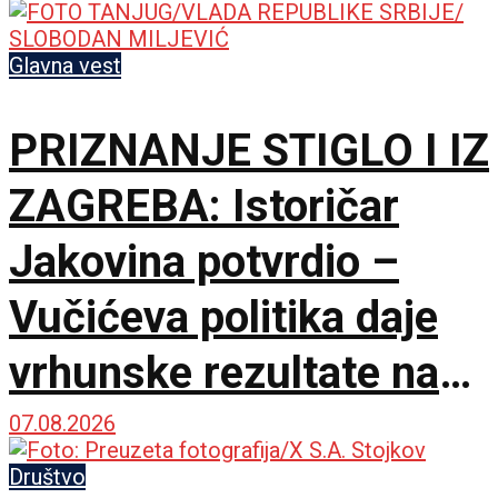
odnosa
Glavna vest
PRIZNANJE STIGLO I IZ
ZAGREBA: Istoričar
Jakovina potvrdio –
Vučićeva politika daje
vrhunske rezultate na
međunarodnoj sceni
07.08.2026
Društvo