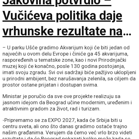
Jakovina potvrdio –
Vučićeva politika daje
vrhunske rezultate na
međunarodnoj sceni
– U parku Ušće gradimo Akvarijum koji će biti jedan od
najvećih u ovom delu Evrope i činiće ga 45 akvarijuma,
raspoređenih u tematske zone, kao i novi Prirodnjački
muzej koji će konačno, posle 130 godina postojanja,
imati svoju zgradu. Svi ovi sadržaji biće pažljivo uklopljeni
u prirodni ambijent, bez narušavanja zelenila, sa ciljem da
prostor ostane prijatan i dostupan svima.
Ministar je poručio da sve ove projekte realizuju sa
jasnom idejom da Beograd učine modernim, uređenim i
atraktivnim gradom za život, rad i turizam.
-Pripremamo se za EXPO 2027, kada će Srbija biti u
centru sveta, ali ono što danas gradimo ostaće trajno
našim građanima. Verujem da ćemo već vrlo brzo videti
rezultate i da će Beograd pokazati koliko može kada se