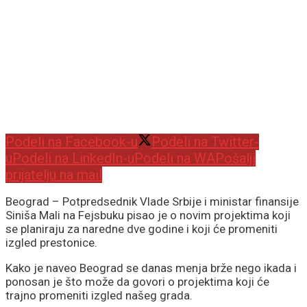
Podeli na Facebook-u
Podeli na Twitter-
u
Podeli na LinkedIn-u
Podeli na WA
Pošalji
prijatelju na mail
Beograd – Potpredsednik Vlade Srbije i ministar finansije
Siniša Mali na Fejsbuku pisao je o novim projektima koji
se planiraju za naredne dve godine i koji će promeniti
izgled prestonice.
Kako je naveo Beograd se danas menja brže nego ikada i
ponosan je što može da govori o projektima koji će
trajno promeniti izgled našeg grada.