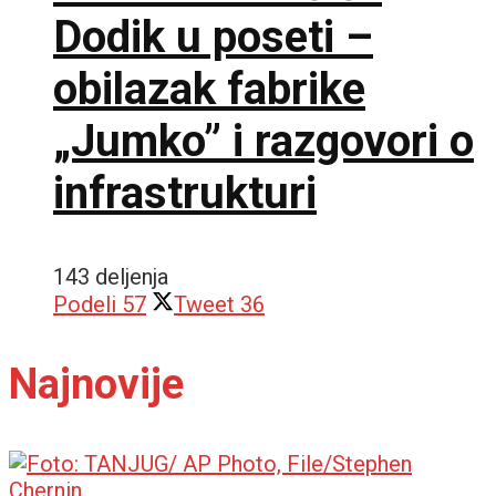
Dodik u poseti –
obilazak fabrike
„Jumko” i razgovori o
infrastrukturi
143 deljenja
Podeli
57
Tweet
36
Najnovije