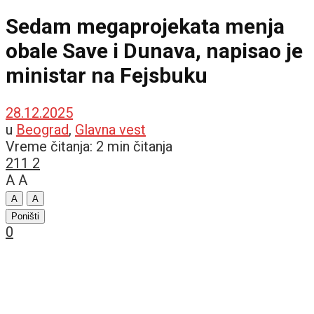
Sedam megaprojekata menja
obale Save i Dunava, napisao je
ministar na Fejsbuku
28.12.2025
u
Beograd
,
Glavna vest
Vreme čitanja: 2 min čitanja
211
2
A
A
A
A
Poništi
0