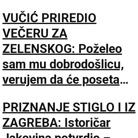
posmatrati
VUČIĆ PRIREDIO
VEČERU ZA
ZELENSKOG: Poželeo
sam mu dobrodošlicu,
verujem da će poseta
doprineti razvoju
PRIZNANJE STIGLO I IZ
odnosa
ZAGREBA: Istoričar