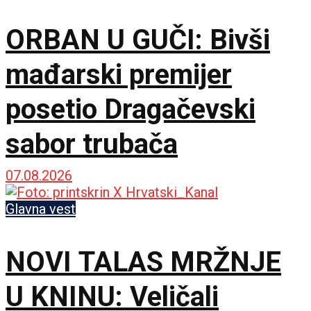
ORBAN U GUČI: Bivši
mađarski premijer
posetio Dragačevski
sabor trubača
07.08.2026
Glavna vest
NOVI TALAS MRŽNJE
U KNINU: Veličali