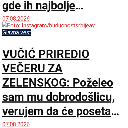
gde ih najbolje
posmatrati
07.08.2026
Glavna vest
VUČIĆ PRIREDIO
VEČERU ZA
ZELENSKOG: Poželeo
sam mu dobrodošlicu,
verujem da će poseta
doprineti razvoju
07.08.2026