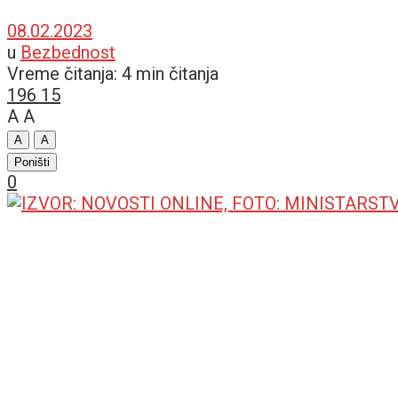
08.02.2023
u
Bezbednost
Vreme čitanja: 4 min čitanja
196
15
A
A
A
A
Poništi
0