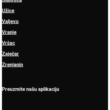
Užice
Valjevo
Vranje
Vršac
Zaječar
Zrenjanin
Preuzmite našu aplikaciju