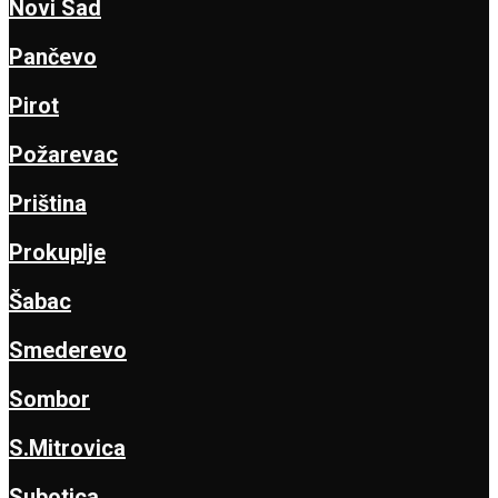
Novi Sad
Pančevo
Pirot
Požarevac
Priština
Prokuplje
Šabac
Smederevo
Sombor
S.Mitrovica
Subotica