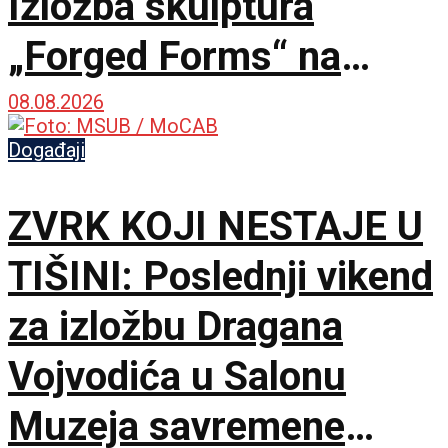
Izložba skulptura
„Forged Forms“ na
Zlatiboru
08.08.2026
Događaji
ZVRK KOJI NESTAJE U
TIŠINI: Poslednji vikend
za izložbu Dragana
Vojvodića u Salonu
Muzeja savremene