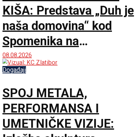
KIŠA: Predstava „Duh je
naša domovina“ kod
Spomenika na
Šumatnom brdu
08.08.2026
Događaji
SPOJ METALA,
PERFORMANSA I
UMETNIČKE VIZIJE: