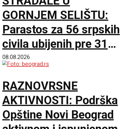
STRADALE U
GORNJEM SELIŠTU:
Parastos za 56 srpskih
civila ubijenih pre 31
godinu
08.08.2026
RAZNOVRSNE
AKTIVNOSTI: Podrška
Opštine Novi Beograd