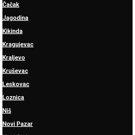
Čačak
Jagodina
Kikinda
Kragujevac
Kraljevo
Kruševac
Leskovac
Loznica
Niš
Novi Pazar