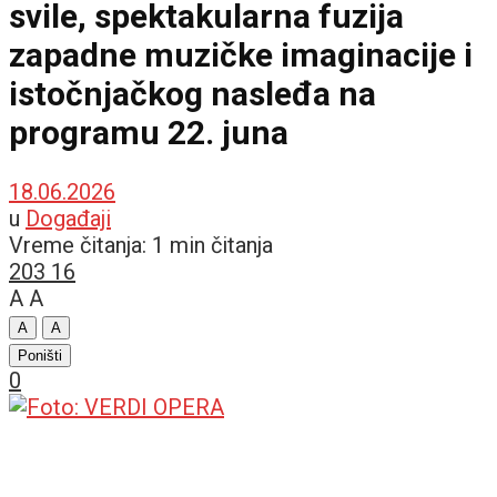
svile, spektakularna fuzija
zapadne muzičke imaginacije i
istočnjačkog nasleđa na
programu 22. juna
18.06.2026
u
Događaji
Vreme čitanja: 1 min čitanja
203
16
A
A
A
A
Poništi
0