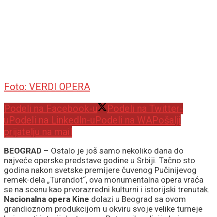
Foto: VERDI OPERA
Podeli na Facebook-u
Podeli na Twitter-
u
Podeli na LinkedIn-u
Podeli na WA
Pošalji
prijatelju na mail
BEOGRAD
– Ostalo je još samo nekoliko dana do
najveće operske predstave godine u Srbiji. Tačno sto
godina nakon svetske premijere čuvenog Pučinijevog
remek-dela „Turandot“, ova monumentalna opera vraća
se na scenu kao prvorazredni kulturni i istorijski trenutak.
Nacionalna opera Kine
dolazi u Beograd sa ovom
grandioznom produkcijom u okviru svoje velike turneje