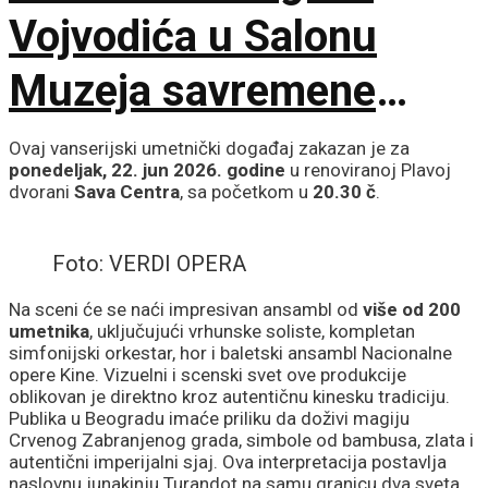
Vojvodića u Salonu
Muzeja savremene
umetnosti
Ovaj vanserijski umetnički događaj zakazan je za
ponedeljak, 22. jun 2026. godine
u renoviranoj Plavoj
dvorani
Sava Centra
, sa početkom u
20.30 č
.
Foto: VERDI OPERA
Na sceni će se naći impresivan ansambl od
više od 200
umetnika
, uključujući vrhunske soliste, kompletan
simfonijski orkestar, hor i baletski ansambl Nacionalne
opere Kine. Vizuelni i scenski svet ove produkcije
oblikovan je direktno kroz autentičnu kinesku tradiciju.
Publika u Beogradu imaće priliku da doživi magiju
Crvenog Zabranjenog grada, simbole od bambusa, zlata i
autentični imperijalni sjaj. Ova interpretacija postavlja
naslovnu junakinju Turandot na samu granicu dva sveta,