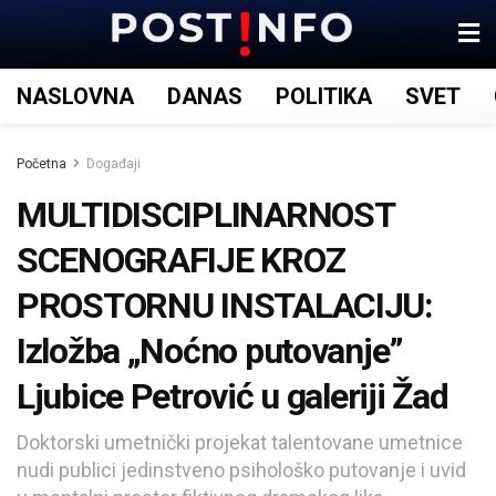
NASLOVNA
DANAS
POLITIKA
SVET
Početna
Događaji
MULTIDISCIPLINARNOST
SCENOGRAFIJE KROZ
PROSTORNU INSTALACIJU:
Izložba „Noćno putovanje”
Ljubice Petrović u galeriji Žad
Doktorski umetnički projekat talentovane umetnice
nudi publici jedinstveno psihološko putovanje i uvid