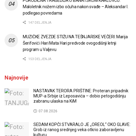
PORODIČNA TRAGEDIJA U BANATSKOM KARLOVCU:
Maloletnik nožem izbo očuha nakon svađe – Aleksandar I.
podlegao povredama
147 DELJENJA
MUZIČKE ZVEZDE STIŽU NA TEŠNJARSKE VEČERI: Marija
Šerifović i Hari Mata Hari predvode ovogodišnji letnji
program u Valjevu
153 DELJENJA
Najnovije
NASTAVAK TERORA PRIŠTINE: Proteran pripadnik
MUP-a Srbije iz Leposavića – dobio petogodišnju
zabranu ulaska na KiM
07.08.2026
SEDAM KOPČI STVARALO JE „OREOL“ OKO GLAVE:
Grob iz ranog srednjeg veka otkrio zaboravljenu
kulturu