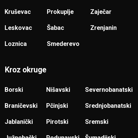
Kruševac
Prokuplje
Zaječar
Leskovac
Šabac
Zrenjanin
Loznica
Smederevo
Kroz okruge
Borski
Nišavski
Severnobanatski
Braničevski
Pčinjski
Srednjobanatski
Jablanički
Pirotski
Sremski
Južnobački
Podunavski
Šumadijski