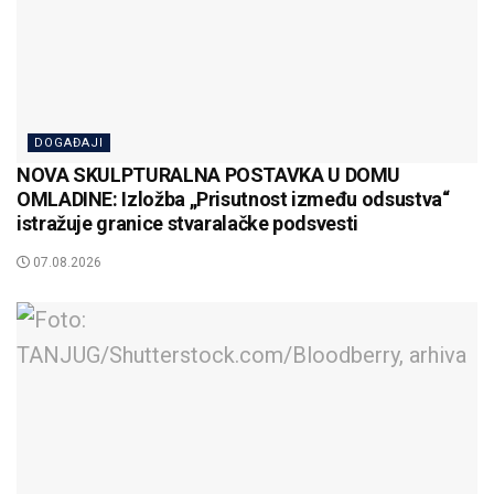
DOGAĐAJI
NOVA SKULPTURALNA POSTAVKA U DOMU
OMLADINE: Izložba „Prisutnost između odsustva“
istražuje granice stvaralačke podsvesti
07.08.2026