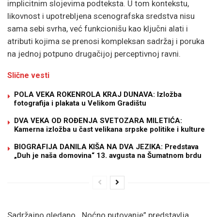
implicitnim slojevima podteksta. U tom kontekstu,
likovnost i upotrebljena scenografska sredstva nisu
sama sebi svrha, već funkcionišu kao ključni alati i
atributi kojima se prenosi kompleksan sadržaj i poruka
na jednoj potpuno drugačijoj perceptivnoj ravni.
Slične vesti
POLA VEKA ROKENROLA KRAJ DUNAVA: Izložba
fotografija i plakata u Velikom Gradištu
DVA VEKA OD ROĐENJA SVETOZARA MILETIĆA:
Kamerna izložba u čast velikana srpske politike i kulture
BIOGRAFIJA DANILA KIŠA NA DVA JEZIKA: Predstava
„Duh je naša domovina“ 13. avgusta na Šumatnom brdu
Sadržajno gledano, „Noćno putovanje” predstavlja