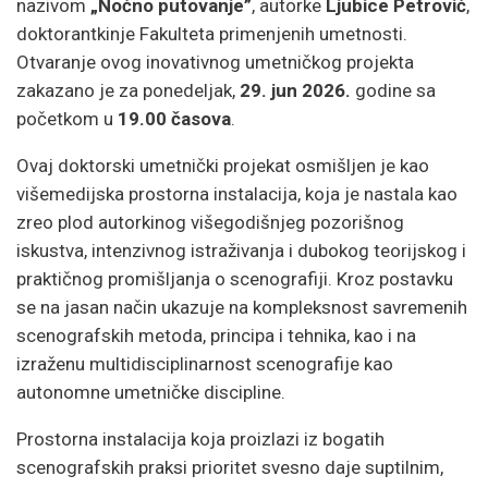
nazivom
„Noćno putovanje”
, autorke
Ljubice Petrović
,
doktorantkinje Fakulteta primenjenih umetnosti.
Otvaranje ovog inovativnog umetničkog projekta
zakazano je za ponedeljak,
29. jun 2026.
godine sa
početkom u
19.00 časova
.
Ovaj doktorski umetnički projekat osmišljen je kao
višemedijska prostorna instalacija, koja je nastala kao
zreo plod autorkinog višegodišnjeg pozorišnog
iskustva, intenzivnog istraživanja i dubokog teorijskog i
praktičnog promišljanja o scenografiji. Kroz postavku
se na jasan način ukazuje na kompleksnost savremenih
scenografskih metoda, principa i tehnika, kao i na
izraženu multidisciplinarnost scenografije kao
autonomne umetničke discipline.
Prostorna instalacija koja proizlazi iz bogatih
scenografskih praksi prioritet svesno daje suptilnim,