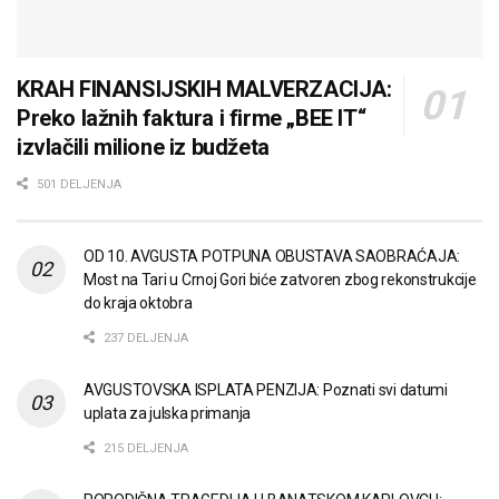
KRAH FINANSIJSKIH MALVERZACIJA:
Preko lažnih faktura i firme „BEE IT“
izvlačili milione iz budžeta
501 DELJENJA
OD 10. AVGUSTA POTPUNA OBUSTAVA SAOBRAĆAJA:
Most na Tari u Crnoj Gori biće zatvoren zbog rekonstrukcije
do kraja oktobra
237 DELJENJA
AVGUSTOVSKA ISPLATA PENZIJA: Poznati svi datumi
uplata za julska primanja
215 DELJENJA