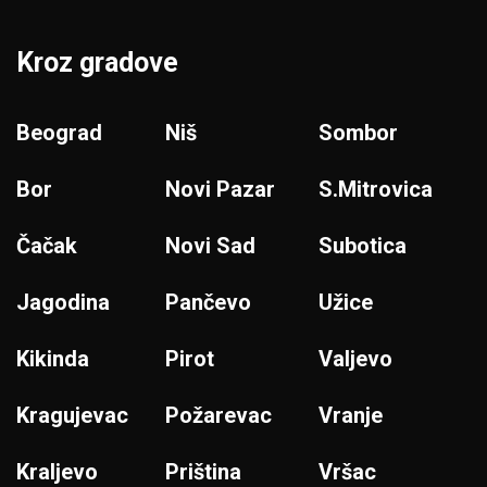
Kroz gradove
Beograd
Niš
Sombor
Bor
Novi Pazar
S.Mitrovica
Čačak
Novi Sad
Subotica
Jagodina
Pančevo
Užice
Kikinda
Pirot
Valjevo
Kragujevac
Požarevac
Vranje
Kraljevo
Priština
Vršac