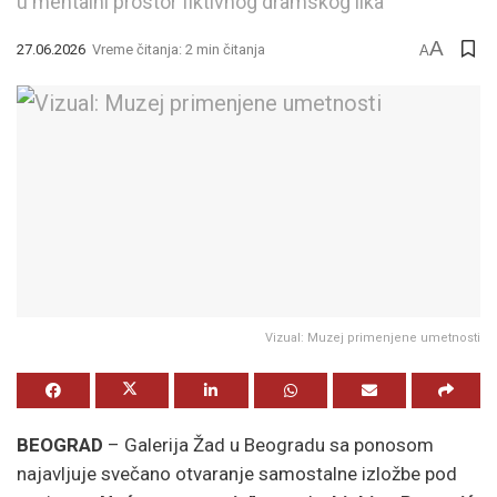
u mentalni prostor fiktivnog dramskog lika
A
27.06.2026
Vreme čitanja: 2 min čitanja
A
Vizual: Muzej primenjene umetnosti
BEOGRAD
– Galerija Žad u Beogradu sa ponosom
najavljuje svečano otvaranje samostalne izložbe pod