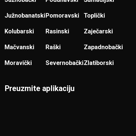
Južnobanatski
Pomoravski
Toplički
Kolubarski
Rasinski
Zaječarski
Mačvanski
Raški
Zapadnobački
Moravički
Severnobački
Zlatiborski
Preuzmite aplikaciju