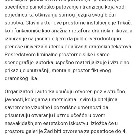
specifično psihološko putovanje i tranziciju koja vodi
pojedinca ka otkrivanju samog jezgra svog bića i
sopstva. Glavni akter ove prostorne instalacije je
Trkač
,
koji funkcioniše kao snažna metafora dramskih likova, a
izabran je sa jasnim ciljem da publici verodostojno
prenese univerzalnu temu odabranih dramskih tekstova.
Posredstvom liminalne prostorne slike i same
scenografije, autorka uspešno materijalizuje i vizuelno
prikazuje unutrašnji, mentalni prostor fiktivnog
dramskog lika.
Organizatori i autorka upućuju otvoren poziv stručnoj
javnosti, kolegama umetnicima i svim ljubiteljima
savremene vizuelne i pozorišne umetnosti da
prisustvuju otvaranju i uzmu učešće u ovom
nesvakidašnjem estetskom iskustvu. Izložba će u
prostoru galerije Žad biti otvorena za posetioce do
4.