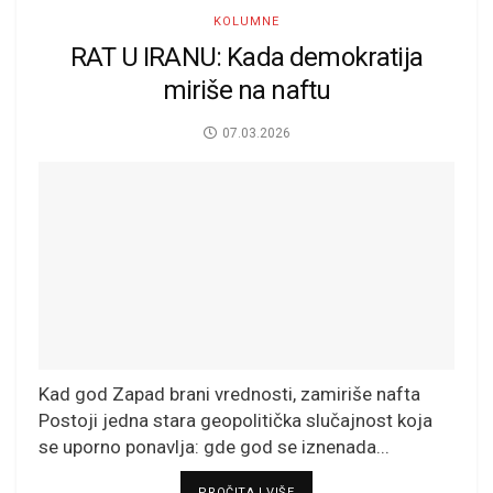
KOLUMNE
RAT U IRANU: Kada demokratija
miriše na naftu
07.03.2026
Kad god Zapad brani vrednosti, zamiriše nafta
Postoji jedna stara geopolitička slučajnost koja
se uporno ponavlja: gde god se iznenada...
DETAILS
PROČITAJ VIŠE