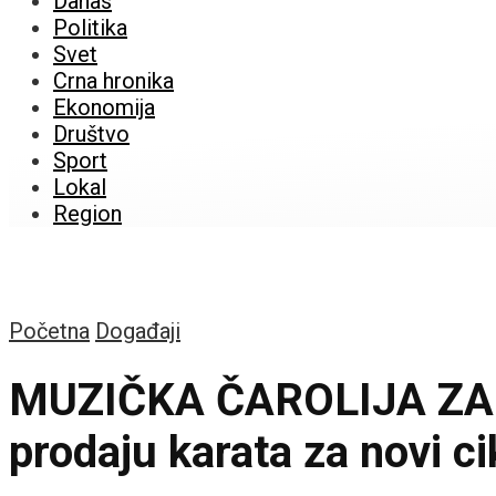
Danas
Politika
Svet
Crna hronika
Ekonomija
Društvo
Sport
Lokal
Region
Početna
Događaji
MUZIČKA ČAROLIJA ZA N
prodaju karata za novi c