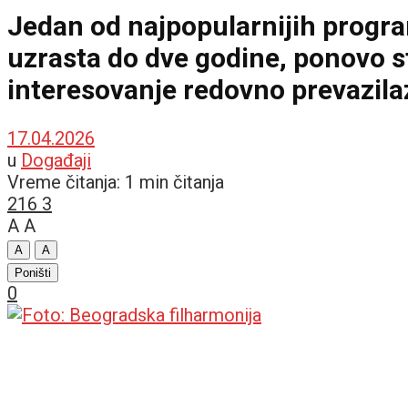
Jedan od najpopularnijih progr
uzrasta do dve godine, ponovo st
interesovanje redovno prevazilaz
17.04.2026
u
Događaji
Vreme čitanja: 1 min čitanja
216
3
A
A
A
A
Poništi
0