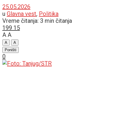
25.05.2026
u
Glavna vest
,
Politika
Vreme čitanja: 3 min čitanja
199
15
A
A
A
A
Poništi
0