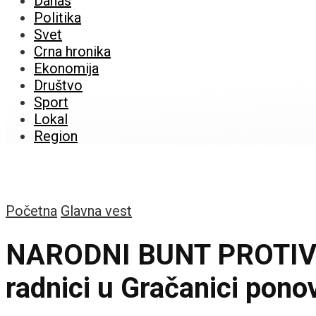
Danas
Politika
Svet
Crna hronika
Ekonomija
Društvo
Sport
Lokal
Region
Početna
Glavna vest
NARODNI BUNT PROTIV K
radnici u Gračanici pono