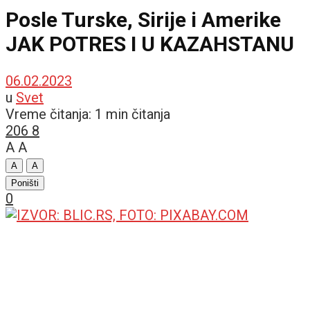
Posle Turske, Sirije i Amerike
JAK POTRES I U KAZAHSTANU
06.02.2023
u
Svet
Vreme čitanja: 1 min čitanja
206
8
A
A
A
A
Poništi
0