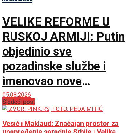
VELIKE REFORME U
RUSKOJ ARMIJI: Putin
objedinio sve
pozadinske službe i
imenovao nove
komandante na frontu!
05.08.2026
Sledeći post
Vesić i Maklaud: Značajan prostor za
unapređenje saradnje Srbije i Velike