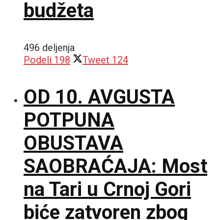
budžeta
496 deljenja
Podeli
198
Tweet
124
OD 10. AVGUSTA
POTPUNA
OBUSTAVA
SAOBRAĆAJA: Most
na Tari u Crnoj Gori
biće zatvoren zbog