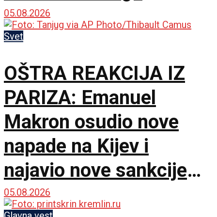
prihvatili
05.08.2026
Svet
OŠTRA REAKCIJA IZ
PARIZA: Emanuel
Makron osudio nove
napade na Kijev i
najavio nove sankcije
protiv Rusije
05.08.2026
Glavna vest