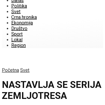
Danas
Politika
Svet
Crna hronika
Ekonomija
Društvo
Sport
Lokal
Region
Početna
Svet
NASTAVLJA SE SERIJA
ZEMLJOTRESA