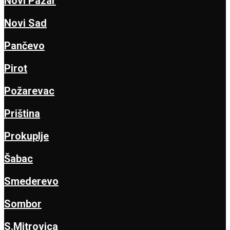
Novi Pazar
Novi Sad
Pančevo
Pirot
Požarevac
Priština
Prokuplje
Šabac
Smederevo
Sombor
S.Mitrovica