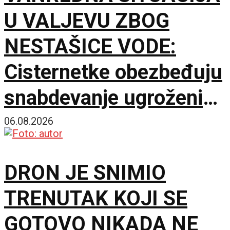
U VALJEVU ZBOG
NESTAŠICE VODE:
Cisternetke obezbeđuju
snabdevanje ugroženih
naselja
06.08.2026
DRON JE SNIMIO
TRENUTAK KOJI SE
GOTOVO NIKADA NE