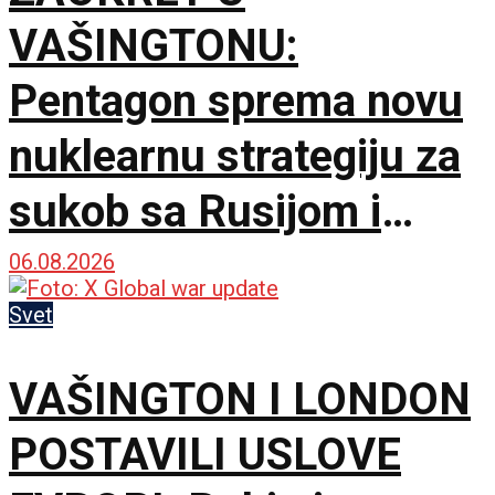
VAŠINGTONU:
Pentagon sprema novu
nuklearnu strategiju za
sukob sa Rusijom i
Kinom
06.08.2026
Svet
VAŠINGTON I LONDON
POSTAVILI USLOVE