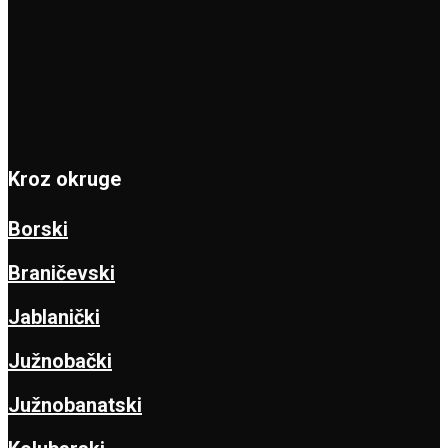
Kroz okruge
Borski
Braničevski
Jablanički
Južnobački
Južnobanatski