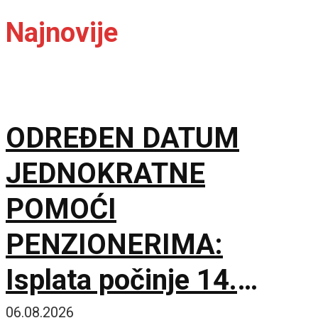
Najnovije
ODREĐEN DATUM
JEDNOKRATNE
POMOĆI
PENZIONERIMA:
Isplata počinje 14.
septembra
06.08.2026