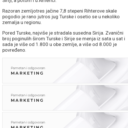
Siriji, a potom i u Americi.
Pezeškijanom
Razoran zemljotres jačine 7,8 stepeni Rihterove skale
pogodio je rano jutros jug Turske i osetio se u nekoliko
zemalja u regionu.
Pored Turske, najviše je stradala susedna Sirija. Zvanični
broj poginulih širom Turske i Sirije se menja iz sata u sat i
sada je više od 1.800 u obe zemlje, a više od 8.000 je
povređeno.