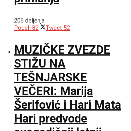
206 deljenja
Podeli
82
Tweet
52
MUZIČKE ZVEZDE
STIŽU NA
TEŠNJARSKE
VEČERI: Marija
Šerifović i Hari Mata
Hari predvode