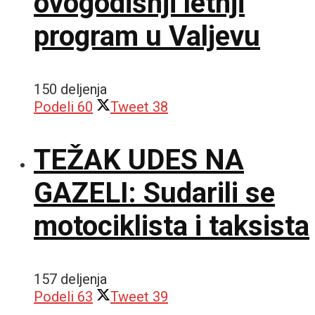
ovogodišnji letnji
program u Valjevu
150 deljenja
Podeli
60
Tweet
38
TEŽAK UDES NA
GAZELI: Sudarili se
motociklista i taksista
157 deljenja
Podeli
63
Tweet
39