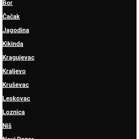
Bor
Čačak
Jagodina
Kikinda
Kragujevac
Kraljevo
Kruševac
Leskovac
Loznica
Niš