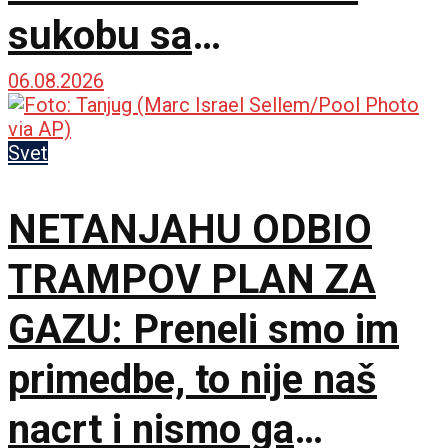
sukobu sa
predsednikom
06.08.2026
Pezeškijanom
Svet
NETANJAHU ODBIO
TRAMPOV PLAN ZA
GAZU: Preneli smo im
primedbe, to nije naš
nacrt i nismo ga