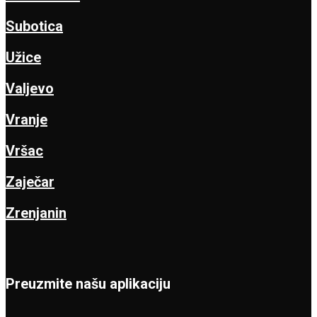
Subotica
Užice
Valjevo
Vranje
Vršac
Zaječar
Zrenjanin
Preuzmite našu aplikaciju