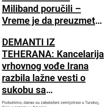
Miliband poručili –
Vreme je da preuzmete
brigu o sopstvenoj
DEMANTI IZ
bezbednosti
TEHERANA: Kancelarija
vrhovnog vođe Irana
razbila lažne vesti o
sukobu sa
predsednikom
Podsetimo, danas su zabeleženi zemljotresi u Turskoj,