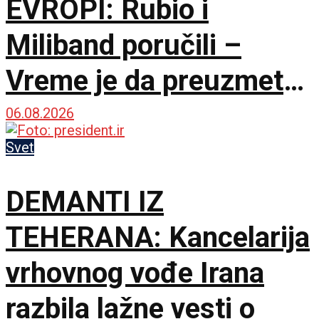
EVROPI: Rubio i
Miliband poručili –
Vreme je da preuzmete
brigu o sopstvenoj
06.08.2026
bezbednosti
Svet
DEMANTI IZ
TEHERANA: Kancelarija
vrhovnog vođe Irana
razbila lažne vesti o