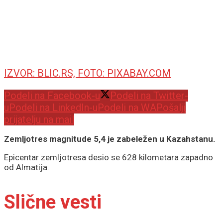
IZVOR: BLIC.RS, FOTO: PIXABAY.COM
Podeli na Facebook-u
Podeli na Twitter-
u
Podeli na LinkedIn-u
Podeli na WA
Pošalji
prijatelju na mail
Zemljotres magnitude 5,4 je zabeležen u Kazahstanu.
Epicentar zemljotresa desio se 628 kilometara zapadno
od Almatija.
Slične vesti