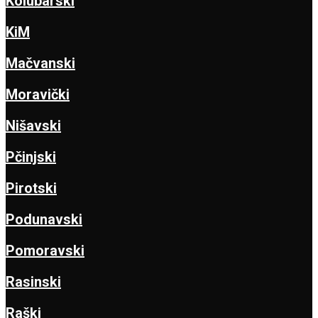
Kolubarski
KiM
Mačvanski
Moravički
Nišavski
Pčinjski
Pirotski
Podunavski
Pomoravski
Rasinski
Raški