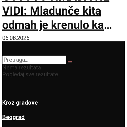
VIDI: Mladunče kita
odmah je krenulo ka
prvom udahu
06.08.2026
Nema rezultata
Pogledaj sve rezultate
Kroz gradove
Beograd