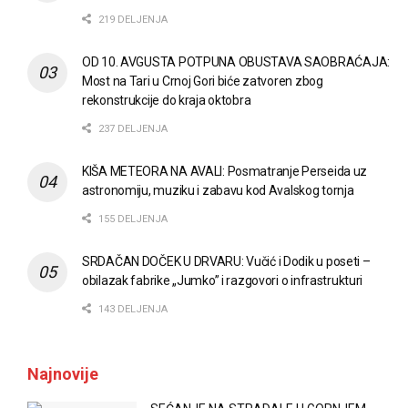
219 DELJENJA
OD 10. AVGUSTA POTPUNA OBUSTAVA SAOBRAĆAJA:
Most na Tari u Crnoj Gori biće zatvoren zbog
rekonstrukcije do kraja oktobra
237 DELJENJA
KIŠA METEORA NA AVALI: Posmatranje Perseida uz
astronomiju, muziku i zabavu kod Avalskog tornja
155 DELJENJA
SRDAČAN DOČEK U DRVARU: Vučić i Dodik u poseti –
obilazak fabrike „Jumko” i razgovori o infrastrukturi
143 DELJENJA
Najnovije