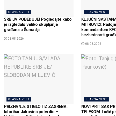
GLAVNA VEST
GLAVNA VEST
SRBIJA POBEĐUJE! Pogledajte kako
KLJUČNI SASTAN
je izgledalo veliko okupljanje
MITROVICI: Radojev
građana u Šumadiji
komandantom KFO
bezbednosti građ
08.08.2026
08.08.2026
GLAVNA VEST
GLAVNA VEST
PRIZNANJE STIGLO I IZ ZAGREBA:
NOVI PRITISAK PR
Istoričar Jakovina potvrdio –
TELEKOM: Lučić p