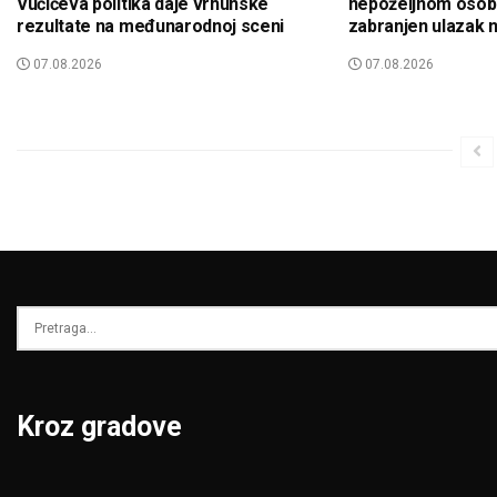
Vučićeva politika daje vrhunske
nepoželjnom osob
rezultate na međunarodnoj sceni
zabranjen ulazak 
07.08.2026
07.08.2026
Kroz gradove