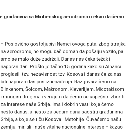
 se građanima sa Minhenskog aerodroma i rekao da ćemo
– Poslovično gostoljubivi Nemci ovoga puta, zbog štrajka
na aerodromu, ne mogu baš odmah da pošalju vozilo, pa
smo se malo duže zadržali. Danas nas čeka težak i
naporan dan. Prošlo je tačno 15 godina kako su Albanci
proglasili tzv. nezavisnost tzv. Kosova i danas će za nas
biti naporan dan pun iznenađenja. Razgovaraćemo sa
Blinkenom, Šolcom, Makronom, Kleverlijem, Micotakisom
i mnogim drugima i verujem da ćemo se uspešno izboriti
za interese naše Srbije. Ima i dobrih vesti koje ćemo
nešto danas, a nešto za sedam dana saoštiti građanima
Srbije, a koje se tiču Kosova i Metohije. Čuvaćemo našu
zemlju, mir, ali i naše vitalne nacionalne interese – kazao