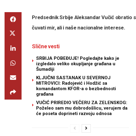
Predsednik Srbije Aleksandar Vučić obratio
čuvati mir, ali i naše nacionalne interese.
Slične vesti
SRBIJA POBEĐUJE! Pogledajte kako je
izgledalo veliko okupljanje građana u
Šumadiji
KLJUČNI SASTANAK U SEVERNOJ
MITROVICI: Radojević i Hodžić sa
komandantom KFOR-a o bezbednosti
građana
VUČIĆ PRIREDIO VEČERU ZA ZELENSKOG:
Poželeo sam mu dobrodošlicu, verujem da
će poseta doprineti razvoju odnosa