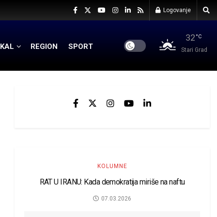
Logovanje
32
°C
KAL
REGION
SPORT
Stari Grad
KOLUMNE
RAT U IRANU: Kada demokratija miriše na naftu
07.03.2026