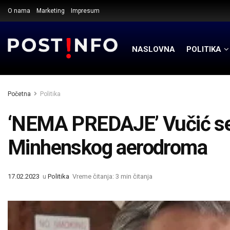
O nama
Marketing
Impresum
NASLOVNA
POLITIKA
Početna
Politika
‘NEMA PREDAJE’ Vučić se
Minhenskog aerodroma
17.02.2023
u
Politika
Vreme čitanja: 3 min čitanja