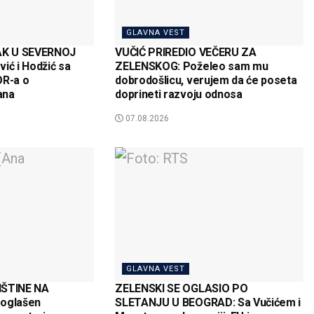
GLAVNA VEST
AK U SEVERNOJ
VUČIĆ PRIREDIO VEČERU ZA
ić i Hodžić sa
ZELENSKOG: Poželeo sam mu
R-a o
dobrodošlicu, verujem da će poseta
ana
doprineti razvoju odnosa
07.08.2026
GLAVNA VEST
IŠTINE NA
ZELENSKI SE OGLASIO PO
roglašen
SLETANJU U BEOGRAD: Sa Vučićem i