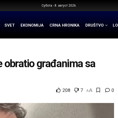
Субота - 8. август 2026.
SVET
EKONOMIJA
CRNA HRONIKA
DRUŠTVO
LO
 obratio građanima sa
208
7
A
0
A