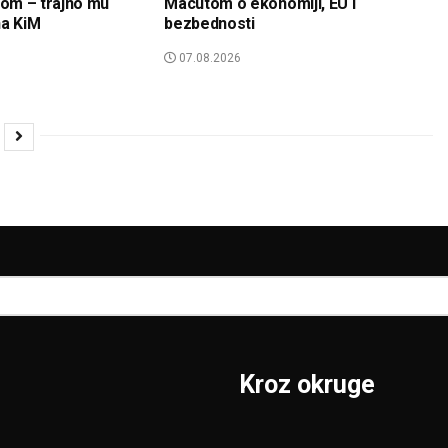
om – trajno mu
Macutom o ekonomiji, EU i
na KiM
bezbednosti
07.08.2026
Kroz okruge