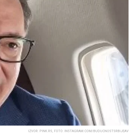
IZVOR: PINK.RS, FOTO: INSTAGRAM.COM/BUDUCNOSTSRBIJEAV