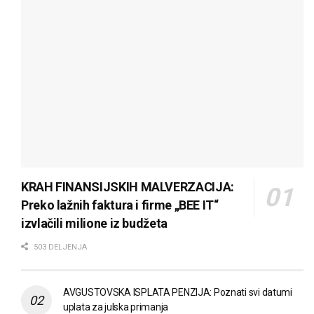
KRAH FINANSIJSKIH MALVERZACIJA:
Preko lažnih faktura i firme „BEE IT“
izvlačili milione iz budžeta
503 DELJENJA
AVGUSTOVSKA ISPLATA PENZIJA: Poznati svi datumi
uplata za julska primanja