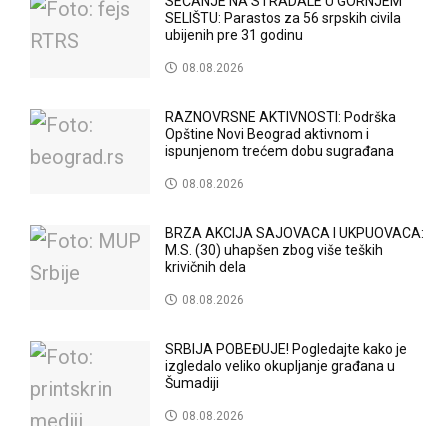
SEĆANJE NA STRADALE U GORNJEM
SELIŠTU: Parastos za 56 srpskih civila
ubijenih pre 31 godinu
08.08.2026
RAZNOVRSNE AKTIVNOSTI: Podrška
Opštine Novi Beograd aktivnom i
ispunjenom trećem dobu sugrađana
08.08.2026
BRZA AKCIJA SAJOVACA I UKPUOVACA:
M.S. (30) uhapšen zbog više teških
krivičnih dela
08.08.2026
SRBIJA POBEĐUJE! Pogledajte kako je
izgledalo veliko okupljanje građana u
Šumadiji
08.08.2026