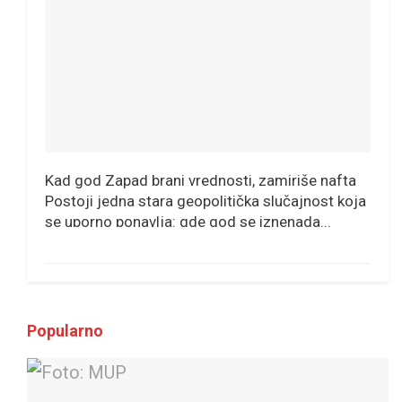
Kad god Zapad brani vrednosti, zamiriše nafta
Postoji jedna stara geopolitička slučajnost koja
se uporno ponavlja: gde god se iznenada...
Popularno