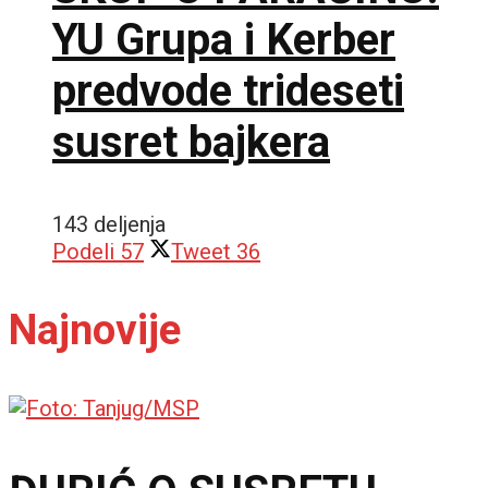
YU Grupa i Kerber
predvode trideseti
susret bajkera
143 deljenja
Podeli
57
Tweet
36
Najnovije