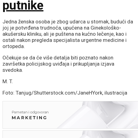
putnike
Jedna ženska osoba je zbog udarca u stomak, budući da
joj je potvrđena trudnoća, upućena na Ginekološko-
akušersku kliniku, ali je puštena na kućno lečenje, kao i
ostali nakon pregleda specijalista urgentne medicine i
ortopeda.
Očekuje se da će više detalja biti poznato nakon
završetka policijskog uviđaja i prikupljanja izjava
svedoka.
M. T.
Foto: Tanjug/Shutterstock.com/JaneHYork, ilustracija