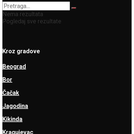
Nema rezultata
Pogledaj sve rezultate
Kroz gradove
Beograd
Bor
Čačak
Jagodina
Kikinda
Kragujevac