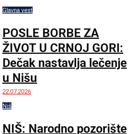
Glavna vest
POSLE BORBE ZA
ŽIVOT U CRNOJ GORI:
Dečak nastavlja lečenje
u Nišu
22.07.2026
Niš
NIŠ: Narodno pozorište