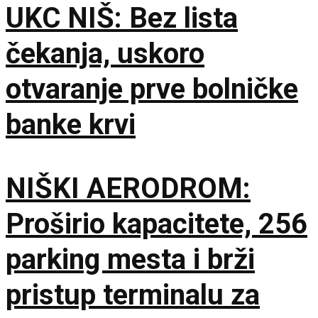
UKC NIŠ: Bez lista
čekanja, uskoro
otvaranje prve bolničke
banke krvi
NIŠKI AERODROM:
Proširio kapacitete, 256
parking mesta i brži
pristup terminalu za