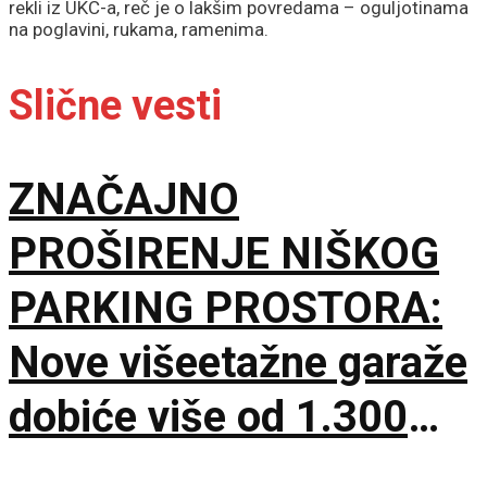
rekli iz UKC-a, reč je o lakšim povredama – oguljotinama
na poglavini, rukama, ramenima.
Slične vesti
ZNAČAJNO
PROŠIRENJE NIŠKOG
PARKING PROSTORA:
Nove višeetažne garaže
dobiće više od 1.300
mesta