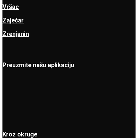
Vršac
Zaječar
Zrenjanin
Preuzmite našu aplikaciju
Kroz okruge