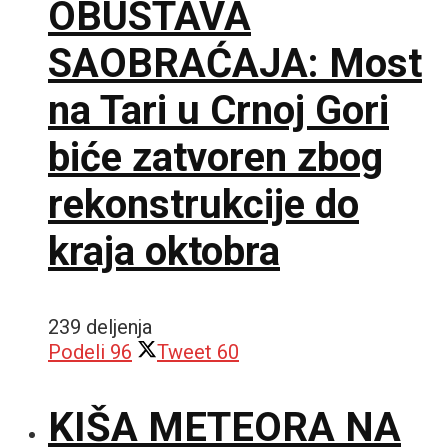
OBUSTAVA
SAOBRAĆAJA: Most
na Tari u Crnoj Gori
biće zatvoren zbog
rekonstrukcije do
kraja oktobra
239 deljenja
Podeli
96
Tweet
60
KIŠA METEORA NA