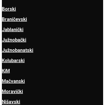
Borski
Braničevski
Jablanički
Južnobački
Južnobanatski
Kolubarski
KiM
Mačvanski
Moravički
Nišavski