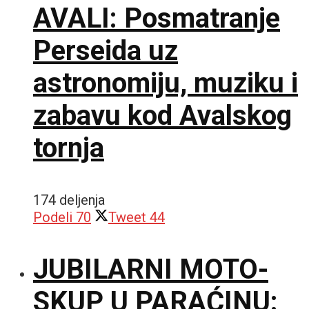
AVALI: Posmatranje
Perseida uz
astronomiju, muziku i
zabavu kod Avalskog
tornja
174 deljenja
Podeli
70
Tweet
44
JUBILARNI MOTO-
SKUP U PARAĆINU: