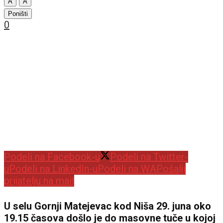
A
A
Poništi
0
Podeli na Facebook-u
Podeli na Twitter-
u
Podeli na LinkedIn-u
Podeli na WA
Pošalji
prijatelju na mail
U selu Gornji Matejevac kod Niša 29. juna oko
19.15 časova došlo je do masovne tuče u kojoj