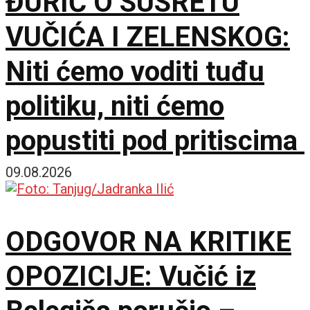
ĐURIĆ O SUSRETU
VUČIĆA I ZELENSKOG:
Niti ćemo voditi tuđu
politiku, niti ćemo
popustiti pod pritiscima
09.08.2026
ODGOVOR NA KRITIKE
OPOZICIJE: Vučić iz