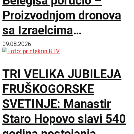
Belegiša poručio –
Proizvodnjom dronova
sa Izraelcima
postajemo vojna sila
09.08.2026
TRI VELIKA JUBILEJA
FRUŠKOGORSKE
SVETINJE: Manastir
Staro Hopovo slavi 540
godina postojanja