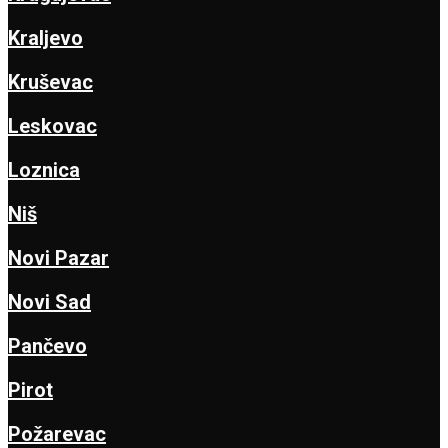
Kraljevo
Kruševac
Leskovac
Loznica
Niš
Novi Pazar
Novi Sad
Pančevo
Pirot
Požarevac