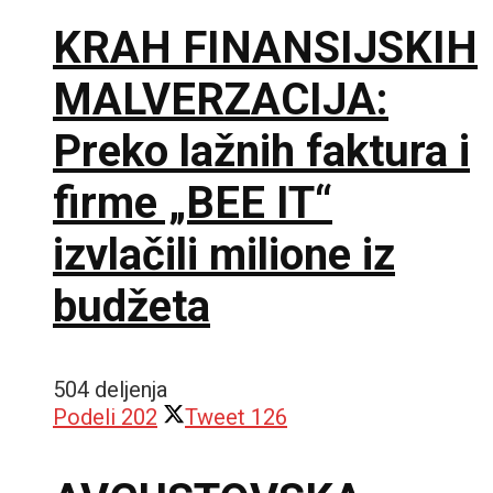
KRAH FINANSIJSKIH
MALVERZACIJA:
Preko lažnih faktura i
firme „BEE IT“
izvlačili milione iz
budžeta
504 deljenja
Podeli
202
Tweet
126