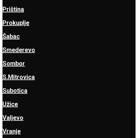
Priština
Prokuplje
Šabac
Smederevo
Sombor
S.Mitrovica
Subotica
Užice
Valjevo
Vranje