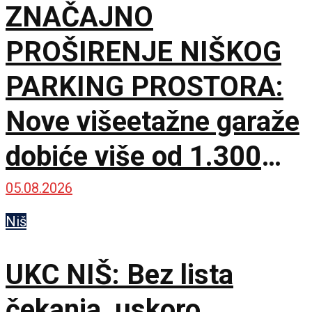
ZNAČAJNO
PROŠIRENJE NIŠKOG
PARKING PROSTORA:
Nove višeetažne garaže
dobiće više od 1.300
mesta
05.08.2026
Niš
UKC NIŠ: Bez lista
čekanja, uskoro