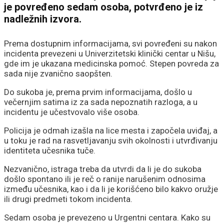
je povređeno sedam osoba, potvrđeno je iz
nadležnih izvora.
Prema dostupnim informacijama, svi povređeni su nakon
incidenta prevezeni u Univerzitetski klinički centar u Nišu,
gde im je ukazana medicinska pomoć. Stepen povreda za
sada nije zvanično saopšten.
Do sukoba je, prema prvim informacijama, došlo u
večernjim satima iz za sada nepoznatih razloga, a u
incidentu je učestvovalo više osoba.
Policija je odmah izašla na lice mesta i započela uviđaj, a
u toku je rad na rasvetljavanju svih okolnosti i utvrđivanju
identiteta učesnika tuče.
Nezvanično, istraga treba da utvrdi da li je do sukoba
došlo spontano ili je reč o ranije narušenim odnosima
između učesnika, kao i da li je korišćeno bilo kakvo oružje
ili drugi predmeti tokom incidenta.
Sedam osoba je prevezeno u Urgentni centara. Kako su