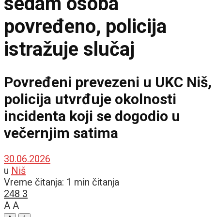
sedam osoba
povređeno, policija
istražuje slučaj
Povređeni prevezeni u UKC Niš,
policija utvrđuje okolnosti
incidenta koji se dogodio u
večernjim satima
30.06.2026
u
Niš
Vreme čitanja: 1 min čitanja
248
3
A
A