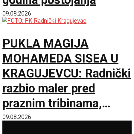
09.08.2026
PUKLA MAGIJA
MOHAMEDA SISEA U
KRAGUJEVCU: Radnički
razbio maler pred
praznim tribinama,
Zemun pao na sparnom
09.08.2026
Čika Dači!