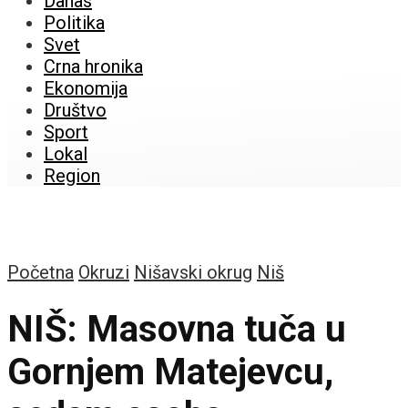
Danas
Politika
Svet
Crna hronika
Ekonomija
Društvo
Sport
Lokal
Region
Početna
Okruzi
Nišavski okrug
Niš
NIŠ: Masovna tuča u
Gornjem Matejevcu,