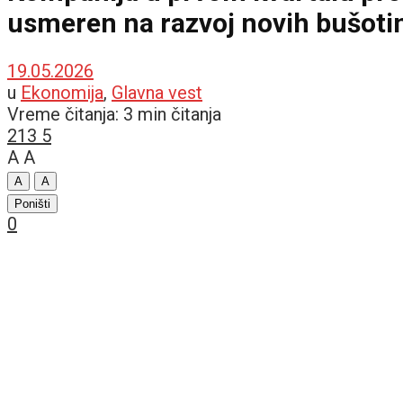
usmeren na razvoj novih bušotin
19.05.2026
u
Ekonomija
,
Glavna vest
Vreme čitanja: 3 min čitanja
213
5
A
A
A
A
Poništi
0