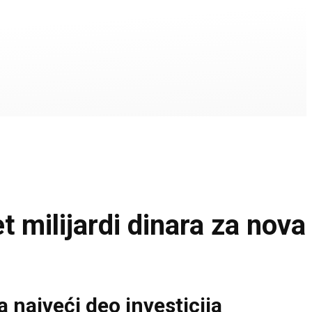
ilijardi dinara za nova
 najveći deo investicija