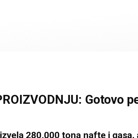
IZVODNJU: Gotovo pet m
vela 280.000 tona nafte i gasa, a