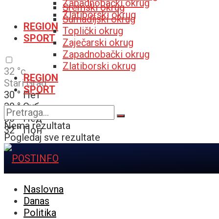
Zapadnobački okrug
Sremski okrug
Zlatiborski okrug
Šumadijski okrug
REGION
Toplički okrug
SPORT
Zaječarski okrug
Zapadnobački okrug
Zlatiborski okrug
32
°c
REGION
Stari Grad
SPORT
30
°
Пет
30
°
Суб
30
°
Нед
Nema rezultata
32
°
Пон
Pogledaj sve rezultate
Naslovna
Danas
Politika