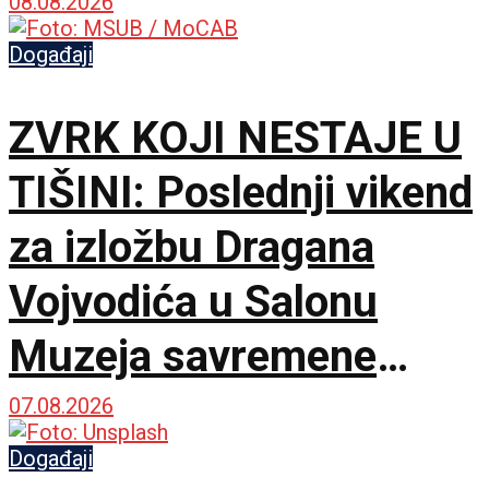
Zlatiboru
08.08.2026
Događaji
ZVRK KOJI NESTAJE U
TIŠINI: Poslednji vikend
za izložbu Dragana
Vojvodića u Salonu
Muzeja savremene
umetnosti
07.08.2026
Događaji