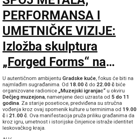
PERFORMANSA I
UMETNIČKE VIZIJE:
Izložba skulptura
„Forged Forms“ na
Zlatiboru
U autentičnom ambijentu
Gradske kuće
, fokus će biti na
najmlađim sugrađanima. Od
18.00 č
do
22.00 č
biće
organizovane radionice
„Muzejski igranjac“
u okviru
Dečjeg muzejona
, namenjene deci uzrasta od
5 do 11
godina
. Za starije posetioce, predviđena su stručna
vođenja kroz ovaj spomenik kulture u terminima od
19.00
č
i
21.00 č
. Ova manifestacija pruža priliku građanima da
kroz igru, umetnost i istorijske činjenice istraže identitet
leskovačkog kraja.