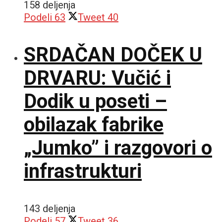
158 deljenja
Podeli
63
Tweet
40
SRDAČAN DOČEK U
DRVARU: Vučić i
Dodik u poseti –
obilazak fabrike
„Jumko” i razgovori o
infrastrukturi
143 deljenja
Podeli
57
Tweet
36