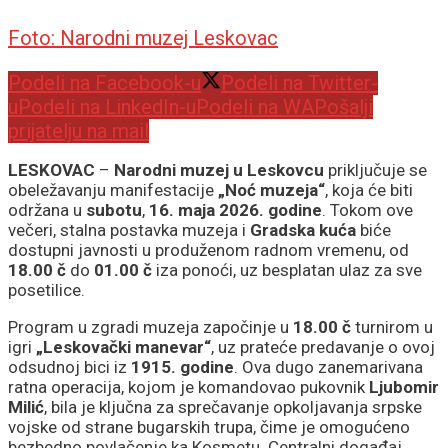
Foto: Narodni muzej Leskovac
Podeli na Facebook-u
Podeli na Twitter-
u
Podeli na LinkedIn-u
Podeli na WA
Pošalji
prijatelju na mail
LESKOVAC
–
Narodni muzej u Leskovcu
priključuje se
obeležavanju manifestacije
„Noć muzeja“
, koja će biti
održana u
subotu
,
16. maja 2026. godine
. Tokom ove
večeri, stalna postavka muzeja i
Gradska kuća
biće
dostupni javnosti u produženom radnom vremenu, od
18.00 č
do
01.00 č
iza ponoći, uz besplatan ulaz za sve
posetilice.
Program u zgradi muzeja započinje u
18.00 č
turnirom u
igri
„Leskovački manevar“
, uz prateće predavanje o ovoj
odsudnoj bici iz
1915. godine
. Ova dugo zanemarivana
ratna operacija, kojom je komandovao pukovnik
Ljubomir
Milić
, bila je ključna za sprečavanje opkoljavanja srpske
vojske od strane bugarskih trupa, čime je omogućeno
bezbedno povlačenje ka Kosmetu. Centralni događaj