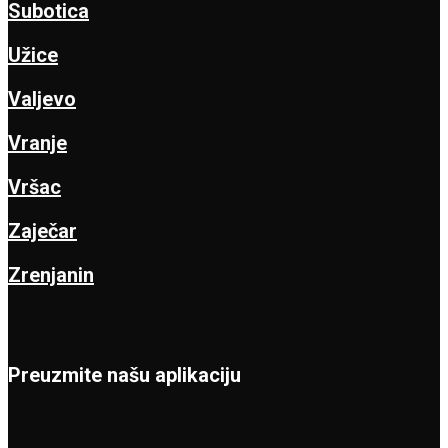
Subotica
Užice
Valjevo
Vranje
Vršac
Zaječar
Zrenjanin
Preuzmite našu aplikaciju