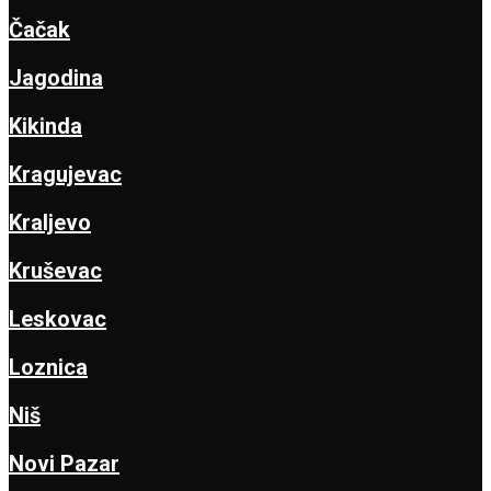
Čačak
Jagodina
Kikinda
Kragujevac
Kraljevo
Kruševac
Leskovac
Loznica
Niš
Novi Pazar