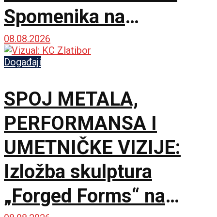
Spomenika na
Šumatnom brdu
08.08.2026
Događaji
SPOJ METALA,
PERFORMANSA I
UMETNIČKE VIZIJE:
Izložba skulptura
„Forged Forms“ na