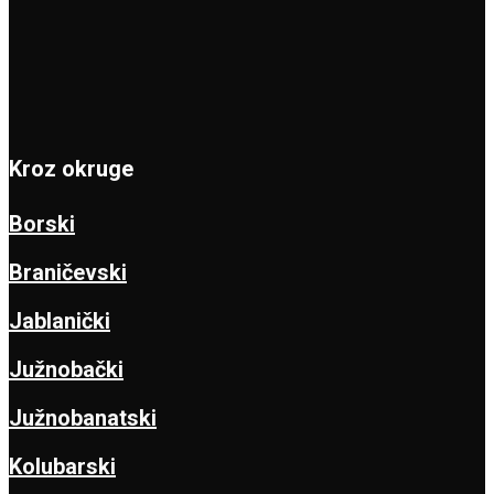
Kroz okruge
Borski
Braničevski
Jablanički
Južnobački
Južnobanatski
Kolubarski