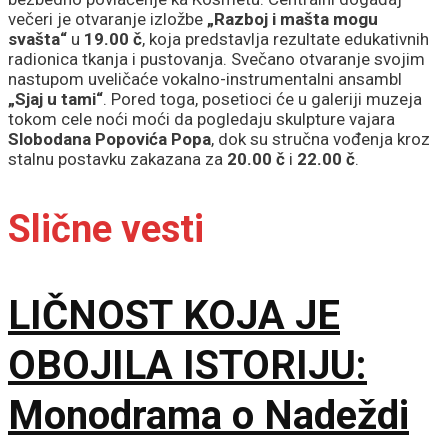
večeri je otvaranje izložbe
„Razboj i mašta mogu
svašta“
u
19.00 č
, koja predstavlja rezultate edukativnih
radionica tkanja i pustovanja. Svečano otvaranje svojim
nastupom uveličaće vokalno-instrumentalni ansambl
„Sjaj u tami“
. Pored toga, posetioci će u galeriji muzeja
tokom cele noći moći da pogledaju skulpture vajara
Slobodana Popovića Popa
, dok su stručna vođenja kroz
stalnu postavku zakazana za
20.00 č
i
22.00 č
.
Slične vesti
LIČNOST KOJA JE
OBOJILA ISTORIJU:
Monodrama o Nadeždi