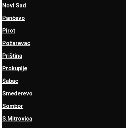
Novi Sad
Pančevo
Pirot
Požarevac
Priština
Prokuplje
Šabac
Smederevo
Sombor
S.Mitrovica