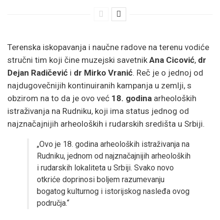
Terenska iskopavanja i naučne radove na terenu vodiće
stručni tim koji čine muzejski savetnik
Ana Cicović
,
dr
Dejan Radičević
i
dr Mirko Vranić
. Reč je o jednoj od
najdugovečnijih kontinuiranih kampanja u zemlji, s
obzirom na to da je ovo već
18. godina
arheoloških
istraživanja na Rudniku, koji ima status jednog od
najznačajnijih arheoloških i rudarskih središta u Srbiji.
„Ovo je 18. godina arheoloških istraživanja na
Rudniku, jednom od najznačajnijih arheoloških
i rudarskih lokaliteta u Srbiji. Svako novo
otkriće doprinosi boljem razumevanju
bogatog kulturnog i istorijskog nasleđa ovog
područja.“