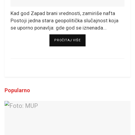
Kad god Zapad brani vrednosti, zamiriše nafta
Postoji jedna stara geopolitička slučajnost koja
se uporno ponavlja: gde god se iznenada...
DETAILS
PROČITAJ VIŠE
Popularno