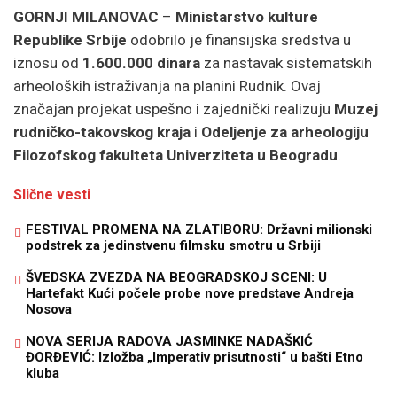
GORNJI MILANOVAC
–
Ministarstvo kulture
Republike Srbije
odobrilo je finansijska sredstva u
iznosu od
1.600.000 dinara
za nastavak sistematskih
arheoloških istraživanja na planini Rudnik. Ovaj
značajan projekat uspešno i zajednički realizuju
Muzej
rudničko-takovskog kraja
i
Odeljenje za arheologiju
Filozofskog fakulteta Univerziteta u Beogradu
.
Slične vesti
FESTIVAL PROMENA NA ZLATIBORU: Državni milionski
podstrek za jedinstvenu filmsku smotru u Srbiji
ŠVEDSKA ZVEZDA NA BEOGRADSKOJ SCENI: U
Hartefakt Kući počele probe nove predstave Andreja
Nosova
NOVA SERIJA RADOVA JASMINKE NADAŠKIĆ
ĐORĐEVIĆ: Izložba „Imperativ prisutnosti“ u bašti Etno
kluba