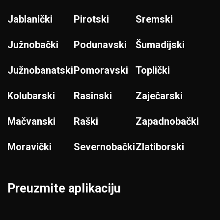
Jablanički
Pirotski
Sremski
Južnobački
Podunavski
Šumadijski
Južnobanatski
Pomoravski
Toplički
Kolubarski
Rasinski
Zaječarski
Mačvanski
Raški
Zapadnobački
Moravički
Severnobački
Zlatiborski
Preuzmite aplikaciju