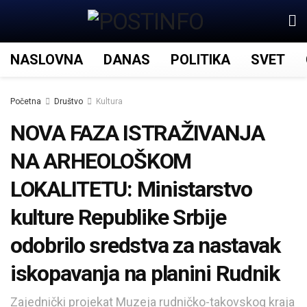
NASLOVNA
DANAS
POLITIKA
SVET
Početna
Društvo
Kultura
NOVA FAZA ISTRAŽIVANJA
NA ARHEOLOŠKOM
LOKALITETU: Ministarstvo
kulture Republike Srbije
odobrilo sredstva za nastavak
iskopavanja na planini Rudnik
Zajednički projekat Muzeja rudničko-takovskog kraja