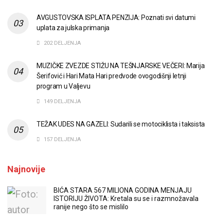
AVGUSTOVSKA ISPLATA PENZIJA: Poznati svi datumi
uplata za julska primanja
202 DELJENJA
MUZIČKE ZVEZDE STIŽU NA TEŠNJARSKE VEČERI: Marija
Šerifović i Hari Mata Hari predvode ovogodišnji letnji
program u Valjevu
149 DELJENJA
TEŽAK UDES NA GAZELI: Sudarili se motociklista i taksista
157 DELJENJA
Najnovije
BIĆA STARA 567 MILIONA GODINA MENJAJU
ISTORIJU ŽIVOTA: Kretala su se i razmnožavala
ranije nego što se mislilo