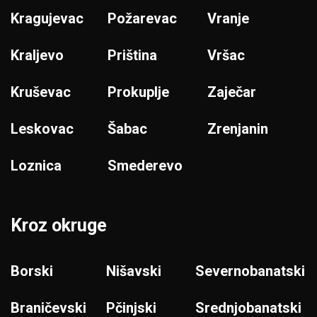
Kragujevac
Požarevac
Vranje
Kraljevo
Priština
Vršac
Kruševac
Prokuplje
Zaječar
Leskovac
Šabac
Zrenjanin
Loznica
Smederevo
Kroz okruge
Borski
Nišavski
Severnobanatski
Braničevski
Pčinjski
Srednjobanatski