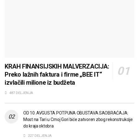
KRAH FINANSIJSKIH MALVERZACIJA:
Preko lažnih faktura i firme „BEE IT“
izvlačili milione iz budžeta
487 DELJENJA
OD 10. AVGUSTA POTPUNA OBUSTAVA SAOBRAĆAJA:
Most na Tari u Crnoj Gori biće zatvoren zbog rekonstrukcije
do kraja oktobra
227 DELJENJA