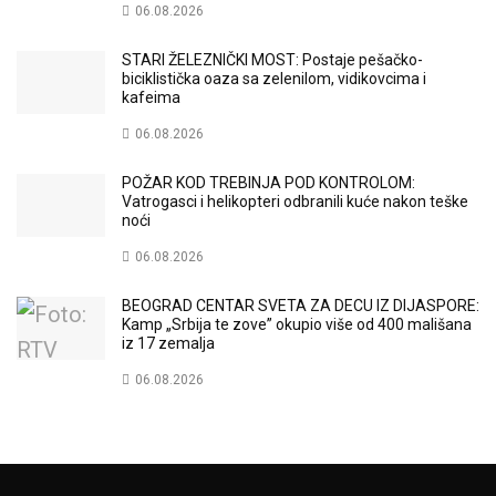
06.08.2026
STARI ŽELEZNIČKI MOST: Postaje pešačko-
biciklistička oaza sa zelenilom, vidikovcima i
kafeima
06.08.2026
POŽAR KOD TREBINJA POD KONTROLOM:
Vatrogasci i helikopteri odbranili kuće nakon teške
noći
06.08.2026
BEOGRAD CENTAR SVETA ZA DECU IZ DIJASPORE:
Kamp „Srbija te zove” okupio više od 400 mališana
iz 17 zemalja
06.08.2026