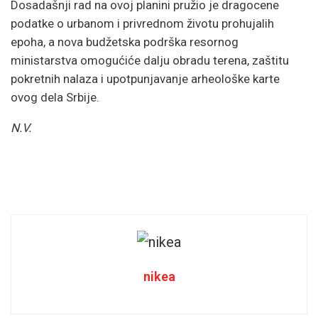
Dosadašnji rad na ovoj planini pružio je dragocene
podatke o urbanom i privrednom životu prohujalih
epoha, a nova budžetska podrška resornog
ministarstva omogućiće dalju obradu terena, zaštitu
pokretnih nalaza i upotpunjavanje arheološke karte
ovog dela Srbije.
N.V.
nikea