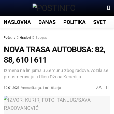
NASLOVNA
DANAS
POLITIKA
SVET
Početna
Gradovi
Beograd
NOVA TRASA AUTOBUSA: 82,
88, 610 I 611
Izmena na linijama u Zemunu zbog radova, vozila se
preusmeravaju u Ulicu Džona Kenedija
A
30.01.2023
Vreme čitanja: 1 min čitanja
A