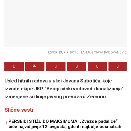
IZVOR: KURIR, FOTO: TANJUG/SAVA RADOVANOVIĆ
Usled hitnih radova u ulici Jovana Subotića, koje
izvode ekipe JKP ”Beogradski vodovod i kanalizacija”
izmenjene su linije javnog prevoza u Zemunu.
Slične vesti
PERSEIDI STIŽU DO MAKSIMUMA: „Zvezde padalice“
biće najvidljivije 12. avgusta, gde ih najbolje posmatrati