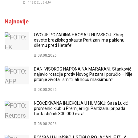
143 DELJENJA
Najnovije
OVO JE POZADINA HAOSA U HUMSKOJ: Zbog
osvete brazilskog skauta Partizan ima paklenu
dilemu pred Hetafe!
08.08.2026
DANI VISOKOG NAPONA NA MARAKANI: Stanković
najavio rotacije protiv Novog Pazara i poručio – Nije
pitanje života i smrti, ali hoću maksimum!
08.08.2026
NEOČEKIVANA INJEKCIJA U HUMSKU: Saša Lukić
promenio klub u Premijer ligi, Partizanu pripada
fantastičnih 300.000 evra!
08.08.2026
BOMBA U HUMSKOJ, STIGLO POJAČANJE IZ LA