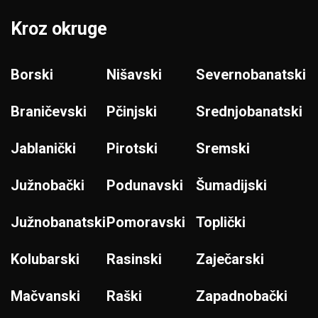
Kroz okruge
Borski
Nišavski
Severnobanatski
Braničevski
Pčinjski
Srednjobanatski
Jablanički
Pirotski
Sremski
Južnobački
Podunavski
Šumadijski
Južnobanatski
Pomoravski
Toplički
Kolubarski
Rasinski
Zaječarski
Mačvanski
Raški
Zapadnobački