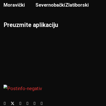
Moravički
Severnobački
Zlatiborski
Preuzmite aplikaciju