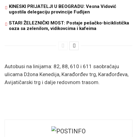
KINESKI PRIJATELJI U BEOGRADU: Vesna Vidović
ugostila delegaciju provincije Fuđijen
STARI ŽELEZNIČKI MOST: Postaje pešačko-biciklistička
oaza sa zelenilom, vidikovcima i kafeima
Autobusi na linijama: 82, 88, 610 i 611 saobraćaju
ulicama Džona Kenedija, Karađorđev trg, Karađorđeva,
Avijatičarski trg i dalje redovnom trasom.