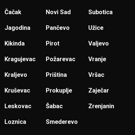
Čačak
Novi Sad
Subotica
Jagodina
Pančevo
Užice
Kikinda
Pirot
Valjevo
Kragujevac
Požarevac
Vranje
Kraljevo
Priština
Vršac
Kruševac
Prokuplje
Zaječar
Leskovac
Šabac
Zrenjanin
Loznica
Smederevo