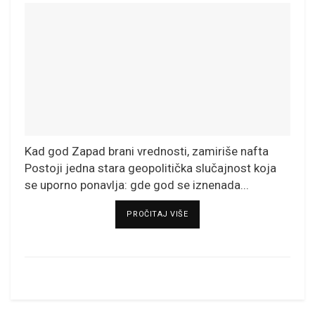
Kad god Zapad brani vrednosti, zamiriše nafta
Postoji jedna stara geopolitička slučajnost koja
se uporno ponavlja: gde god se iznenada...
DETAILS
PROČITAJ VIŠE