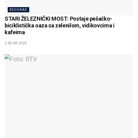
BEOGRAD
STARI ŽELEZNIČKI MOST: Postaje pešačko-
biciklistička oaza sa zelenilom, vidikovcima i
kafeima
06.08.2026