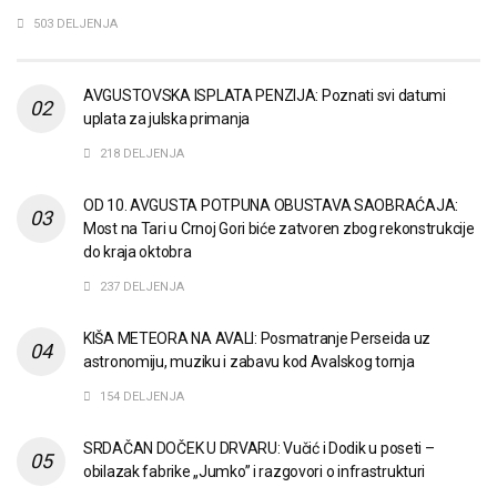
503 DELJENJA
AVGUSTOVSKA ISPLATA PENZIJA: Poznati svi datumi
uplata za julska primanja
218 DELJENJA
OD 10. AVGUSTA POTPUNA OBUSTAVA SAOBRAĆAJA:
Most na Tari u Crnoj Gori biće zatvoren zbog rekonstrukcije
do kraja oktobra
237 DELJENJA
KIŠA METEORA NA AVALI: Posmatranje Perseida uz
astronomiju, muziku i zabavu kod Avalskog tornja
154 DELJENJA
SRDAČAN DOČEK U DRVARU: Vučić i Dodik u poseti –
obilazak fabrike „Jumko” i razgovori o infrastrukturi