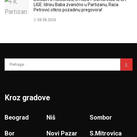
LIGE: Idrisu Baba zvanično u Partizanu, Raća
Petrović otkrio pozadinu pregovora!
08.08.2026
Kroz gradove
Beograd
Niš
Sombor
Bor
Novi Pazar
S.Mitrovica