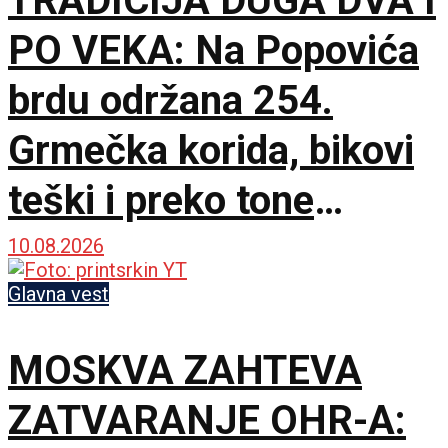
TRADICIJA DUGA DVA I
PO VEKA: Na Popovića
brdu održana 254.
Grmečka korida, bikovi
teški i preko tone
ukrstili rogove
10.08.2026
Glavna vest
MOSKVA ZAHTEVA
ZATVARANJE OHR-A: