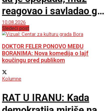
reagovao i savladao ga
do dolaska policije
10.08.2026
Sledeći post
DOKTOR FELER PONOVO MEĐU
BORANIMA: Nova komedija o lajf
koučingu pred publikom
Kolumne
RAT U IRANU: Kada
demokratija miriše na