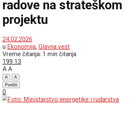
radove na strateškom
projektu
24.02.2026
u
Ekonomija
,
Glavna vest
Vreme čitanja: 1 min čitanja
199
13
A
A
A
A
Poništi
0