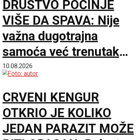
DRUŠTVO POČINJE
VIŠE DA SPAVA: Nije
važna dugotrajna
samoća već trenutak
promene
10.08.2026
CRVENI KENGUR
OTKRIO JE KOLIKO
JEDAN PARAZIT MOŽE