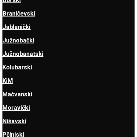
Borski
Braničevski
Jablanički
Južnobački
Južnobanatski
Kolubarski
KiM
Mačvanski
Moravički
Nišavski
Pčinjski