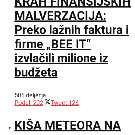
KRAH FINANSIJSKIH
MALVERZACIJA:
Preko lažnih faktura i
firme „BEE IT“
izvlačili milione iz
budžeta
505 deljenja
Podeli
202
Tweet
126
KIŠA METEORA NA