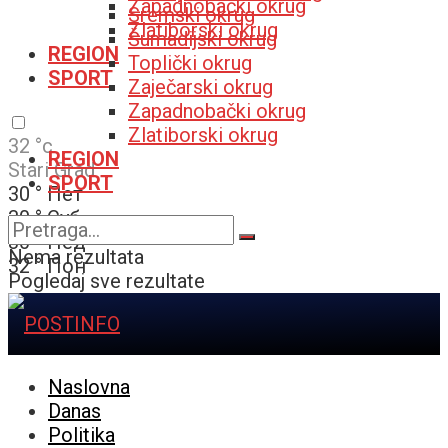
Zapadnobački okrug
Sremski okrug
Zlatiborski okrug
Šumadijski okrug
REGION
Toplički okrug
SPORT
Zaječarski okrug
Zapadnobački okrug
Zlatiborski okrug
32
°c
REGION
Stari Grad
SPORT
30
°
Пет
30
°
Суб
30
°
Нед
Nema rezultata
32
°
Пон
Pogledaj sve rezultate
Naslovna
Danas
Politika