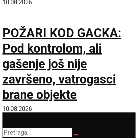
iz neuronske aktivnosti
10.08.2026
POŽARI KOD GACKA:
Pod kontrolom, ali
gašenje još nije
završeno, vatrogasci
brane objekte
10.08.2026