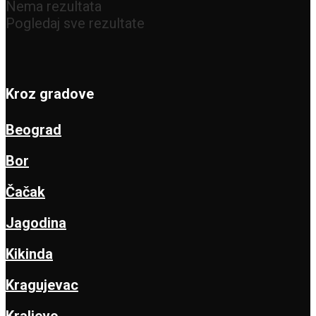
Nema rezultata
Pogledaj sve rezultate
Kroz gradove
Beograd
Bor
Čačak
Jagodina
Kikinda
Kragujevac
Kraljevo