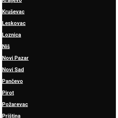
Kruševac
Leskovac
Loznica
Niš
Novi Pazar
Novi Sad
Pančevo
Pirot
Požarevac
Priština