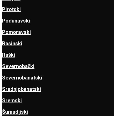
Pirotski
Podunavski
Pomoravski
Rasinski
Raški
Severnobački
Severnobanatski
Srednjobanatski
Sremski
Šumadijski