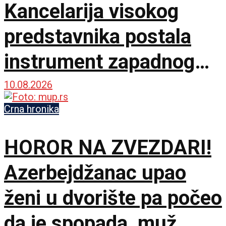
Kancelarija visokog
predstavnika postala
instrument zapadnog
neokolonijalizma
10.08.2026
Crna hronika
HOROR NA ZVEZDARI!
Azerbejdžanac upao
ženi u dvorište pa počeo
da je spopada, muž