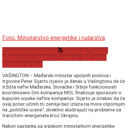
Foto: Ministarstvo energetike i rudarstva
Podeli na Facebook-u
Podeli na Twitter-
u
Podeli na LinkedIn-u
Podeli na WA
Pošalji
prijatelju na mail
VAŠINGTON – Mađarski ministar spoljnih poslova i
trgovine Peter Sijarto izjavio je danas u Vašingtonu da će
tržišta nafte Mađarske, Slovačke i Srbije funkcionisati
koordinisano čim kompanija MOL finalizuje sporazum o
kupovini srpske naftne kompanije. Sijarto je istakao da će
ovaj potez učiniti tri zemlje bez izlaza na more otpornijim
na „političke ucene“, direktno aludirajući na probleme sa
tranzitom energenata kroz Ukrajinu.
Nakon sastanka sa srpskom ministarkom energetike