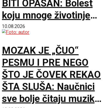
BITI OPASAN: Bolest
koju mnoge životinje
jedva primete za torbare
10.08.2026
može biti kobna
MOZAK JE „ČUO“
PESMU I PRE NEGO
ŠTO JE ČOVEK REKAO
ŠTA SLUŠA: Naučnici
sve bolje čitaju muziku