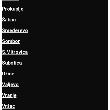
Prokuplje
Šabac
Smederevo
Sombor
S.Mitrovica
Subotica
Užice
Valjevo
Vranje
Vršac