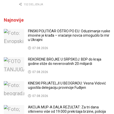
152 DELJENJA
Najnovije
FINSKI POLITIČAR OŠTRO PO EU: Oduzimanje ruske
imovine je krađa – vraćanje novca omogućilo bi mir
u Ukrajini
07.08.2026
REKORDNE BROJKE U SRPSKOJ: BDP do kraja
godine stiže do neverovatnih 20 milijardi
07.08.2026
KINESKI PRIJATELJI U BEOGRADU: Vesna Vidović
ugostila delegaciju provincije Fuđijen
07.08.2026
AKCIJA MUP-A DALA REZULTAT: Za tri dana
otkriveno više od 19.000 prekršaja brzine, policija