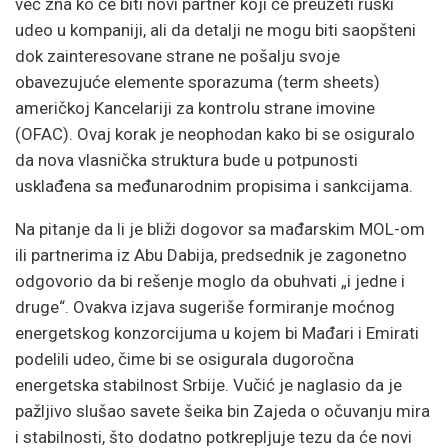
već zna ko će biti novi partner koji će preuzeti ruski
udeo u kompaniji, ali da detalji ne mogu biti saopšteni
dok zainteresovane strane ne pošalju svoje
obavezujuće elemente sporazuma (term sheets)
američkoj Kancelariji za kontrolu strane imovine
(OFAC). Ovaj korak je neophodan kako bi se osiguralo
da nova vlasnička struktura bude u potpunosti
usklađena sa međunarodnim propisima i sankcijama.
Na pitanje da li je bliži dogovor sa mađarskim MOL-om
ili partnerima iz Abu Dabija, predsednik je zagonetno
odgovorio da bi rešenje moglo da obuhvati „i jedne i
druge“. Ovakva izjava sugeriše formiranje moćnog
energetskog konzorcijuma u kojem bi Mađari i Emirati
podelili udeo, čime bi se osigurala dugoročna
energetska stabilnost Srbije. Vučić je naglasio da je
pažljivo slušao savete šeika bin Zajeda o očuvanju mira
i stabilnosti, što dodatno potkrepljuje tezu da će novi