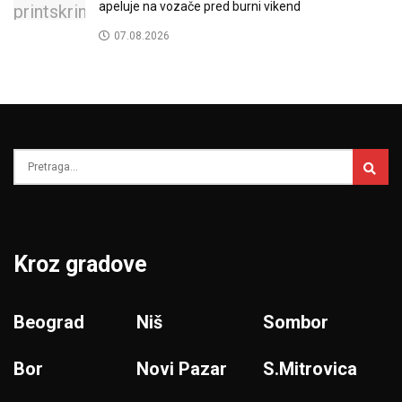
apeluje na vozače pred burni vikend
07.08.2026
Kroz gradove
Beograd
Niš
Sombor
Bor
Novi Pazar
S.Mitrovica