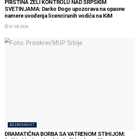
PRIŠTINA ŽELI KONTROLU NAD SRPSKIM
SVETINJAMA: Darko Đogo upozorava na opasne
namere uvođenja licenciranih vodiča na KiM
07.08.2026
BEZBEDNOST
DRAMATIČNA BORBA SA VATRENOM STIHIJOM: