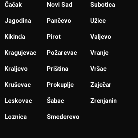
Čačak
Novi Sad
Subotica
Jagodina
Pančevo
Užice
Kikinda
Pirot
Valjevo
Kragujevac
Požarevac
Vranje
Kraljevo
Priština
Vršac
Kruševac
Prokuplje
Zaječar
Leskovac
Šabac
Zrenjanin
Loznica
Smederevo