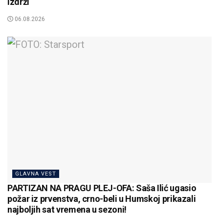
izdrži
06.08.2026
GLAVNA VEST
PARTIZAN NA PRAGU PLEJ-OFA: Saša Ilić ugasio
požar iz prvenstva, crno-beli u Humskoj prikazali
najboljih sat vremena u sezoni!