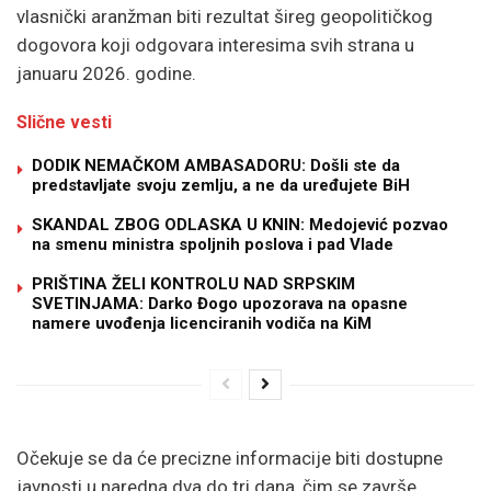
vlasnički aranžman biti rezultat šireg geopolitičkog
dogovora koji odgovara interesima svih strana u
januaru 2026. godine.
Slične vesti
DODIK NEMAČKOM AMBASADORU: Došli ste da
predstavljate svoju zemlju, a ne da uređujete BiH
SKANDAL ZBOG ODLASKA U KNIN: Medojević pozvao
na smenu ministra spoljnih poslova i pad Vlade
PRIŠTINA ŽELI KONTROLU NAD SRPSKIM
SVETINJAMA: Darko Đogo upozorava na opasne
namere uvođenja licenciranih vodiča na KiM
Očekuje se da će precizne informacije biti dostupne
javnosti u naredna dva do tri dana, čim se završe