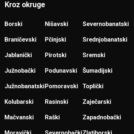
Kroz okruge
Borski
Nišavski
Severnobanatski
Braničevski
Pčinjski
Srednjobanatski
Jablanički
Pirotski
Sremski
Južnobački
Podunavski
Šumadijski
Južnobanatski
Pomoravski
Toplički
Kolubarski
Rasinski
Zaječarski
Mačvanski
Raški
Zapadnobački
Moravički
Severnobački
Zlatiborski