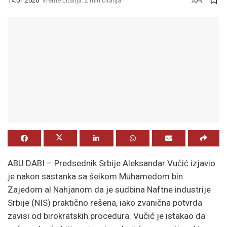
14.01.2026
Vreme čitanja: 2 min čitanja
A
ABU DABI – Predsednik Srbije Aleksandar Vučić izjavio
je nakon sastanka sa šeikom Muhamedom bin
Zajedom al Nahjanom da je sudbina Naftne industrije
Srbije (NIS) praktično rešena, iako zvanična potvrda
zavisi od birokratskih procedura. Vučić je istakao da