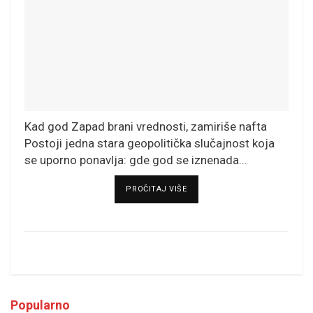
Kad god Zapad brani vrednosti, zamiriše nafta
Postoji jedna stara geopolitička slučajnost koja
se uporno ponavlja: gde god se iznenada...
DETAILS
PROČITAJ VIŠE
Popularno