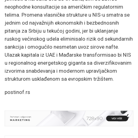
neophodne konsultacije sa američkim regulatornim
telima. Promena vlasničke strukture u NIS-u smatra se
jednim od najvažnijih ekonomskih i bezbednosnih
pitanja za Srbiju u tekućoj godini, jer bi uklanjanje
ruskog većinskog udela eliminisalo rizik od sekundarnih
sankcija i omogućilo nesmetan uvoz sirove nafte.
Ulazak kapitala iz UAE i Mađarske transformisao bi NIS
u regionalnog energetskog giganta sa diverzifikovanim
izvorima snabdevanja i modernom upravljačkom
strukturom usklađenom sa evropskim tržištem.
postinof.rs