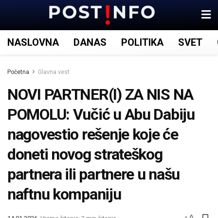
NASLOVNA
DANAS
POLITIKA
SVET
Početna
Glavna vest
NOVI PARTNER(I) ZA NIS NA
POMOLU: Vučić u Abu Dabiju
nagovestio rešenje koje će
doneti novog strateškog
partnera ili partnere u našu
naftnu kompaniju
A