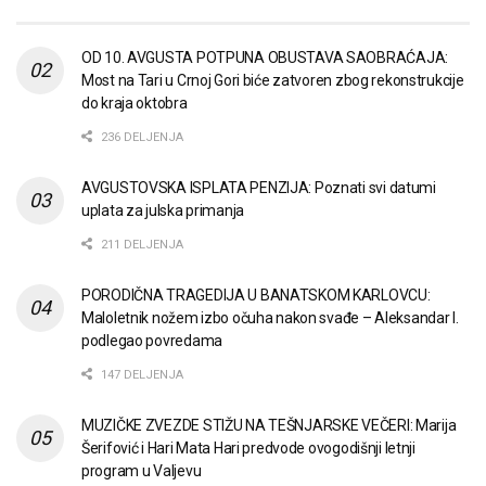
OD 10. AVGUSTA POTPUNA OBUSTAVA SAOBRAĆAJA:
Most na Tari u Crnoj Gori biće zatvoren zbog rekonstrukcije
do kraja oktobra
236 DELJENJA
AVGUSTOVSKA ISPLATA PENZIJA: Poznati svi datumi
uplata za julska primanja
211 DELJENJA
PORODIČNA TRAGEDIJA U BANATSKOM KARLOVCU:
Maloletnik nožem izbo očuha nakon svađe – Aleksandar I.
podlegao povredama
147 DELJENJA
MUZIČKE ZVEZDE STIŽU NA TEŠNJARSKE VEČERI: Marija
Šerifović i Hari Mata Hari predvode ovogodišnji letnji
program u Valjevu