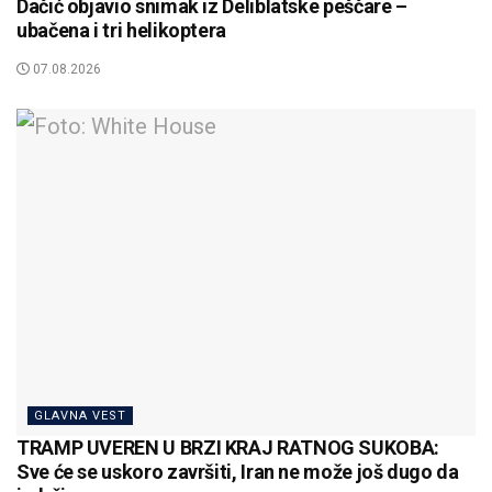
Dačić objavio snimak iz Deliblatske peščare –
ubačena i tri helikoptera
07.08.2026
GLAVNA VEST
TRAMP UVEREN U BRZI KRAJ RATNOG SUKOBA:
Sve će se uskoro završiti, Iran ne može još dugo da