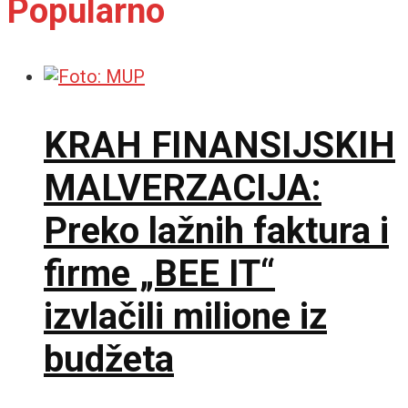
Popularno
KRAH FINANSIJSKIH
MALVERZACIJA:
Preko lažnih faktura i
firme „BEE IT“
izvlačili milione iz
budžeta