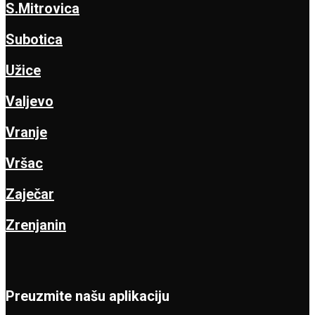
S.Mitrovica
Subotica
Užice
Valjevo
Vranje
Vršac
Zaječar
Zrenjanin
Preuzmite našu aplikaciju