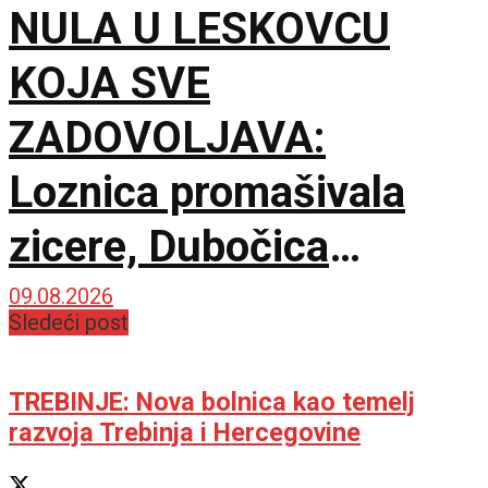
NULA U LESKOVCU
KOJA SVE
ZADOVOLJAVA:
Loznica promašivala
zicere, Dubočica
sačuvala nepobedivost
09.08.2026
Sledeći post
na otvaranju sezone!
TREBINJE: Nova bolnica kao temelj
razvoja Trebinja i Hercegovine