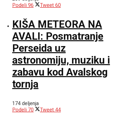
Podeli
96
Tweet
60
KIŠA METEORA NA
AVALI: Posmatranje
Perseida uz
astronomiju, muziku i
zabavu kod Avalskog
tornja
174 deljenja
Podeli
70
Tweet
44