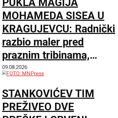
PUKLA MAGIJA
MOHAMEDA SISEA U
KRAGUJEVCU: Radnički
razbio maler pred
praznim tribinama,
Zemun pao na sparnom
09.08.2026
Čika Dači!
STANKOVIĆEV TIM
PREŽIVEO DVE