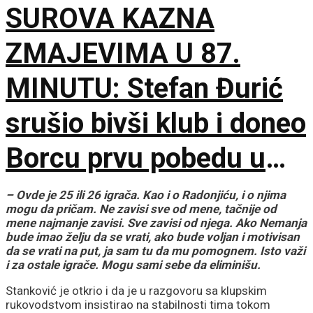
SUROVA KAZNA
promašivali u Ljutice
ZMAJEVIMA U 87.
Bogdana!
MINUTU: Stefan Đurić
srušio bivši klub i doneo
Borcu prvu pobedu u
sezoni!
– Ovde je 25 ili 26 igrača. Kao i o Radonjiću, i o njima
mogu da pričam. Ne zavisi sve od mene, tačnije od
mene najmanje zavisi. Sve zavisi od njega. Ako Nemanja
bude imao želju da se vrati, ako bude voljan i motivisan
da se vrati na put, ja sam tu da mu pomognem. Isto važi
i za ostale igrače. Mogu sami sebe da eliminišu.
Stanković je otkrio i da je u razgovoru sa klupskim
rukovodstvom insistirao na stabilnosti tima tokom