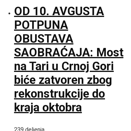
OD 10. AVGUSTA
POTPUNA
OBUSTAVA
SAOBRAĆAJA: Most
na Tari u Crnoj Gori
biće zatvoren zbog
rekonstrukcije do
kraja oktobra
239 deljenja