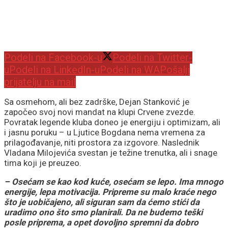
Podeli na Facebook-u
Podeli na Twitter-
u
Podeli na LinkedIn-u
Podeli na WA
Pošalji
prijatelju na mail
Sa osmehom, ali bez zadrške, Dejan Stanković je
započeo svoj novi mandat na klupi Crvene zvezde.
Povratak legende kluba doneo je energiju i optimizam, ali
i jasnu poruku – u Ljutice Bogdana nema vremena za
prilagođavanje, niti prostora za izgovore. Naslednik
Vladana Milojevića svestan je težine trenutka, ali i snage
tima koji je preuzeo.
– Osećam se kao kod kuće, osećam se lepo. Ima mnogo
energije, lepa motivacija. Pripreme su malo kraće nego
što je uobičajeno, ali siguran sam da ćemo stići da
uradimo ono što smo planirali. Da ne budemo teški
posle priprema, a opet dovoljno spremni da dobro