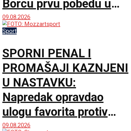
Borcu prvu pobedu u
sezoni!
09.08.2026
Sport
SPORNI PENAL I
PROMAŠAJI KAZNJENI
U NASTAVKU:
Napredak opravdao
ulogu favorita protiv
novajlije u prvenstvu!
09.08.2026