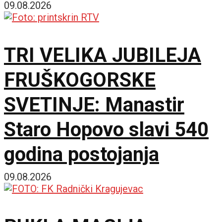
postajemo vojna sila
09.08.2026
TRI VELIKA JUBILEJA
FRUŠKOGORSKE
SVETINJE: Manastir
Staro Hopovo slavi 540
godina postojanja
09.08.2026