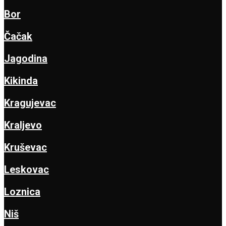
Bor
Čačak
Jagodina
Kikinda
Kragujevac
Kraljevo
Kruševac
Leskovac
Loznica
Niš