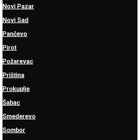
Novi Pazar
Novi Sad
Pančevo
Pirot
Požarevac
Priština
Prokuplje
Šabac
Smederevo
Sombor