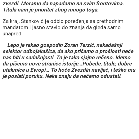
zvezdi. Moramo da napadamo na svim frontovima.
Titula nam je prioritet zbog mnogo toga.
Za kraj, Stanković je odbio poređenja sa prethodnim
mandatom i jasno stavio do znanja da gleda samo
unapred.
– Lepo je rekao gospodin Zoran Terzić, nekadašnji
selektor odbojakašica, da ako pričamo o prošlosti neće
nas biti u sadašnjosti. To je tako sjajno rečeno. Idemo
da pišemo nove stranice istorije…Pobede, titule, dobre
utakmice u Evropi… To hoće Zvezdin navijač, i teško mu
je poslati poruku. Neka znaju da nećemo odustati.