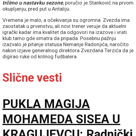
trčimo u nastavku sezone
, poručio je Stanković na prvom
okupljanju, pred put u Antaliju.
Vremena je malo, a očekivanja su ogromna. Zvezda ima
zaostatak u prvenstvu, ali novi trener veruje da aktuelni
igrački kadar ima kvalitet da odgovori na izazove i vrati
klub tamo gde smatra da pripada. Posebnu pažnju
izazvalo je pitanje statusa Nemanje Radonjića, naročito
nakon izjave generalnog direktora Zvezdana Terzića da je
digirao ruke od krilnog fudbalera.
Slične vesti
PUKLA MAGIJA
MOHAMEDA SISEA U
KRAGUJEVCU: Radnički