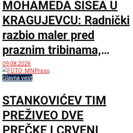
MOHAMEDA SISEA U
KRAGUJEVCU: Radnički
razbio maler pred
praznim tribinama,
Zemun pao na sparnom
09.08.2026
Čika Dači!
Glavna vest
STANKOVIĆEV TIM
PREŽIVEO DVE
PREČKE I CRVENI