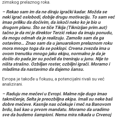
zimskog prelaznog roka.
– Rekao sam im da ne diraju igrački kadar. Možda se
neki igrač oslobodi, dobije drugu motivaciju. To sam već
imao priliku da doćivim, da iskoči neko ko je bio u
drugom planu. Što se tiče Tikija (Tiknizijan prim.aut)
tačno je da mi je direktor Terzić rekao da imaju ponudu,
da mogu odmah da je realizuju. Zamolio sam da ga
ostavimo… Znao sam da u januarskom prelaznom roku
mora mnogo toga da se poklopi. Crvena zvezda ima u
ovom trenutku mnogo jaku ekipu, normalno je da je
došlo do pada jer su počeli da treniraju u junu. Nije to
ništa strašno. Ozbiljan roster, ozbiljni igrači. Moramo i
mladima da nastavimo da dajemo šansu.
Evropa je takođe u fokusu, a potencijalni rivali su već
analizirani.
– Raduju me mečevi u Evropi. Malme nije dugo imao
takmičenje, Selta je preozbiljna ekipa. Imali su neke baš
dobre mečeve. Kasnije nas očekuje i meč na Banovom
brdu, baš kao u prvom mandatu. Moramo da uradimo
sve da budemo šampioni. Nema mira nikada u Crvenoj