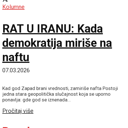
Kolumne
RAT U IRANU: Kada
demokratija miriše na
naftu
07.03.2026
Kad god Zapad brani vrednosti, zamiriše nafta Postoji
jedna stara geopolitička slučajnost koja se uporno
ponavlja: gde god se iznenada...
Details
Pročitaj više