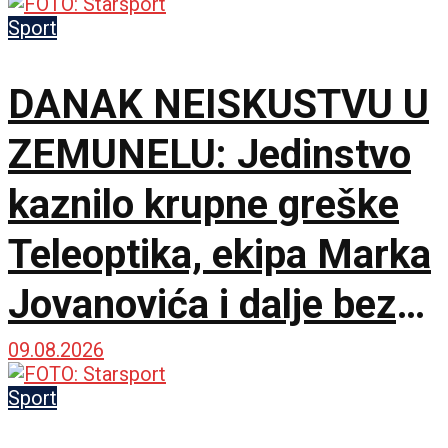
Sport
DANAK NEISKUSTVU U
ZEMUNELU: Jedinstvo
kaznilo krupne greške
Teleoptika, ekipa Marka
Jovanovića i dalje bez
pobede!
09.08.2026
Sport