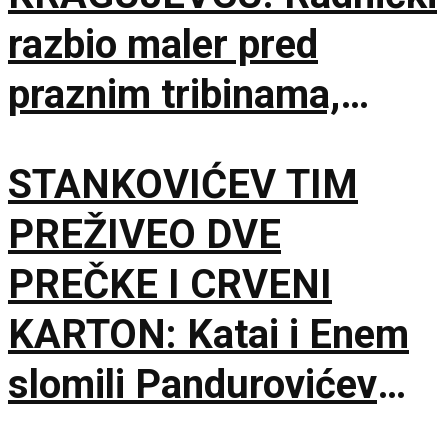
razbio maler pred
praznim tribinama,
Zemun pao na sparnom
STANKOVIĆEV TIM
Čika Dači!
PREŽIVEO DVE
PREČKE I CRVENI
KARTON: Katai i Enem
slomili Pandurovićev
bedem, Pazarci