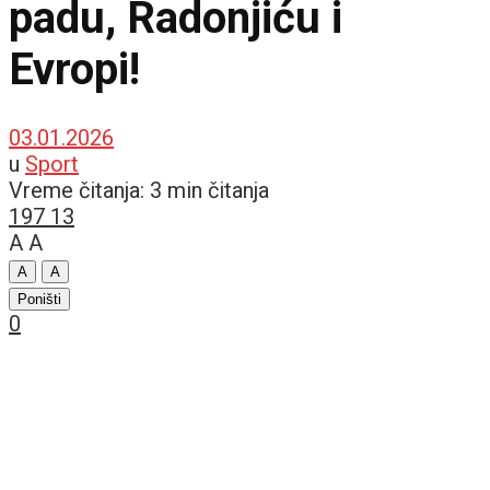
padu, Radonjiću i
Evropi!
03.01.2026
u
Sport
Vreme čitanja: 3 min čitanja
197
13
A
A
A
A
Poništi
0