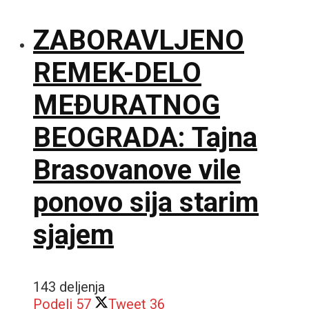
ZABORAVLJENO
REMEK-DELO
MEĐURATNOG
BEOGRADA: Tajna
Brasovanove vile
ponovo sija starim
sjajem
143 deljenja
Podeli
57
Tweet
36