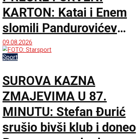
KARTON: Katai i Enem
slomili Pandurovićev
bedem, Pazarci
09.08.2026
promašivali u Ljutice
Sport
Bogdana!
SUROVA KAZNA
ZMAJEVIMA U 87.
MINUTU: Stefan Đurić
srušio bivši klub i doneo