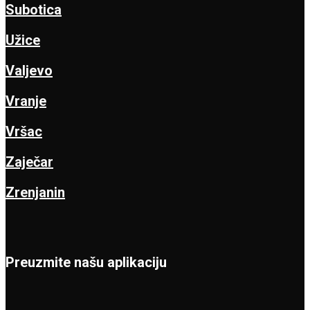
Subotica
Užice
Valjevo
Vranje
Vršac
Zaječar
Zrenjanin
Preuzmite našu aplikaciju