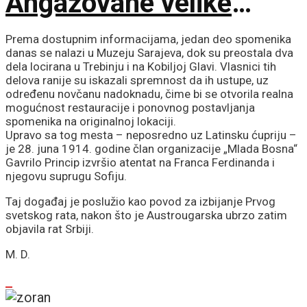
Angažovane velike
snage za zaštitu
Prema dostupnim informacijama, jedan deo spomenika
danas se nalazi u Muzeju Sarajeva, dok su preostala dva
imovine i prirodnih
dela locirana u Trebinju i na Kobiljoj Glavi. Vlasnici tih
delova ranije su iskazali spremnost da ih ustupe, uz
određenu novčanu nadoknadu, čime bi se otvorila realna
resursa
mogućnost restauracije i ponovnog postavljanja
spomenika na originalnoj lokaciji.
Upravo sa tog mesta – neposredno uz Latinsku ćupriju –
je 28. juna 1914. godine član organizacije „Mlada Bosna“
Gavrilo Princip izvršio atentat na Franca Ferdinanda i
njegovu suprugu Sofiju.
Taj događaj je poslužio kao povod za izbijanje Prvog
svetskog rata, nakon što je Austrougarska ubrzo zatim
objavila rat Srbiji.
M. D.