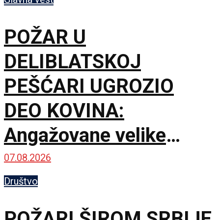
POŽAR U
DELIBLATSKOJ
PEŠĆARI UGROZIO
DEO KOVINA:
Angažovane velike
snage za zaštitu
07.08.2026
imovine i prirodnih
Društvo
resursa
POŽARI ŠIROM SRBIJE