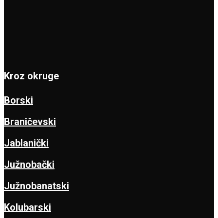
Kroz okruge
Borski
Braničevski
Jablanički
Južnobački
Južnobanatski
Kolubarski