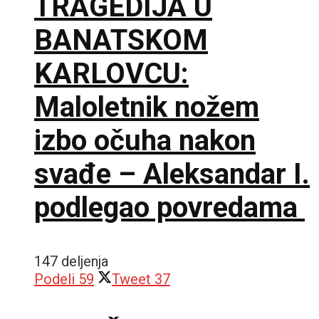
TRAGEDIJA U
BANATSKOM
KARLOVCU:
Maloletnik nožem
izbo očuha nakon
svađe – Aleksandar I.
podlegao povredama
147 deljenja
Podeli
59
Tweet
37