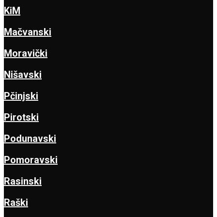
KiM
Mačvanski
Moravički
Nišavski
Pčinjski
Pirotski
Podunavski
Pomoravski
Rasinski
Raški