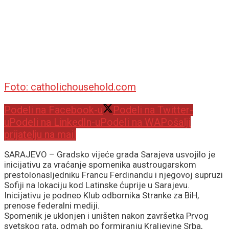
Foto: catholichousehold.com
Podeli na Facebook-u
Podeli na Twitter-
u
Podeli na LinkedIn-u
Podeli na WA
Pošalji
prijatelju na mail
SARAJEVO – Gradsko vijeće grada Sarajeva usvojilo je
inicijativu za vraćanje spomenika austrougarskom
prestolonasljedniku Francu Ferdinandu i njegovoj supruzi
Sofiji na lokaciju kod Latinske ćuprije u Sarajevu.
Inicijativu je podneo Klub odbornika Stranke za BiH,
prenose federalni mediji.
Spomenik je uklonjen i uništen nakon završetka Prvog
svetskog rata, odmah po formiranju Kraljevine Srba,