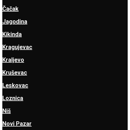
Čačak
Jagodina
Kikinda
Kragujevac
Kraljevo
Kruševac
Leskovac
Loznica
Niš
Novi Pazar