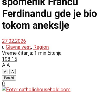
spomenik Francu
Ferdinandu gde je bio
tokom aneksije
27.02.2026
u
Glavna vest
,
Region
Vreme čitanja: 1 min čitanja
198
15
A
A
A
A
Poništi
0