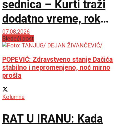
sednica – Kurti traži
dodatno vreme, rok
Ustavnog suda ističe
07.08.2026
Sledeći post
sutra
POPEVIĆ: Zdravstveno stanje Dačića
stabilno i nepromenjeno, noć mirno
prošla
Kolumne
RAT U IRANU: Kada