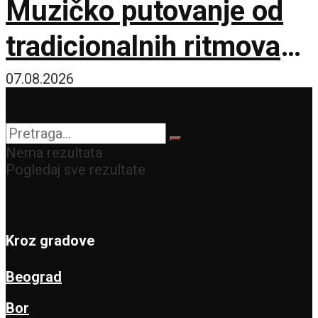
Muzičko putovanje od
tradicionalnih ritmova
do Astora Pjacole
07.08.2026
Nema rezultata
Pogledaj sve rezultate
Kroz gradove
Beograd
Bor