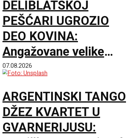
DELIBLATSKOJ
PEŠĆARI UGROZIO
DEO KOVINA:
Angažovane velike
snage za zaštitu
07.08.2026
imovine i prirodnih
ARGENTINSKI TANGO
resursa
DŽEZ KVARTET U
GVARNERIJUSU: