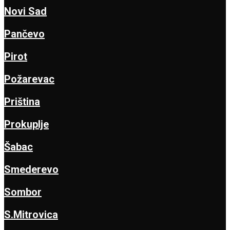
Novi Sad
Pančevo
Pirot
Požarevac
Priština
Prokuplje
Šabac
Smederevo
Sombor
S.Mitrovica