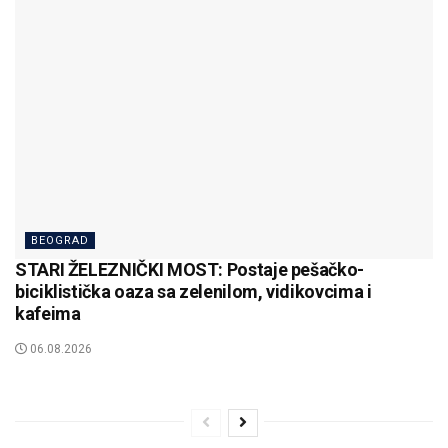
BEOGRAD
STARI ŽELEZNIČKI MOST: Postaje pešačko-
biciklistička oaza sa zelenilom, vidikovcima i
kafeima
06.08.2026