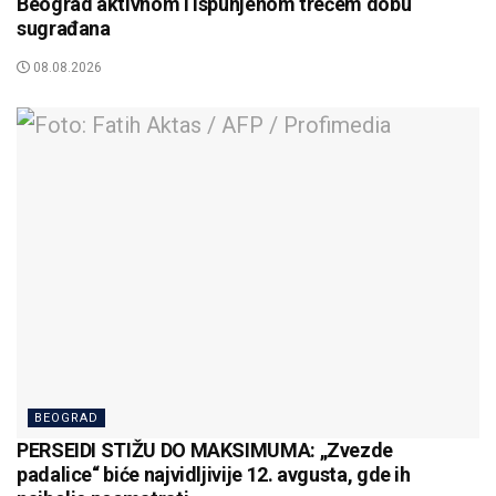
Beograd aktivnom i ispunjenom trećem dobu
sugrađana
08.08.2026
BEOGRAD
PERSEIDI STIŽU DO MAKSIMUMA: „Zvezde
padalice“ biće najvidljivije 12. avgusta, gde ih