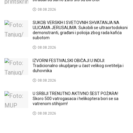
08.08.2026
SUKOB VERSKIH I SVETOVNIH SHVATANJA NA
ULICAMA JERUSALIMA: Sukobili se ultraortodoksni
demonstranti, građani i policija zbog rada kafića
subotom
08.08.2026
IZVORNI FESTIVALSKI OBIČAJI U INDIJI:
Tradicionalno okupljanje u čast velikog svetitelja i
duhovnika
08.08.2026
U SRBIJI TRENUTNO AKTIVNO ŠEST POŽARA!
Skoro 500 vatrogasaca i helikoptera bori se sa
vatrenom stihijom!
08.08.2026