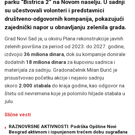
parku “Bistrica 2” na Novom naselju. U sadnji
su učestvovali volonteri i predstavnici
društveno-odgovornih kompanija, pokazujući
zajednički napor u obnavljanju zelenila grada.
Grad Novi Sad je, u okviru Plana rekonstrukcije javnih
zelenih površina za period od 2023. do 2027. godine,
izdvojio
36 miliona dinara
, dok su kompanije donirale
dodatnih
18 miliona dinara
za kupovinu sadnica i
materijala za sadnju. Gradonačelnik Milan Đurić je
prisustvovao početku akcije i najavio sadnju
skoro
2.000 stabala
do kraja godine, kao odgovor na
štetu od nevremena koje je polomilo hiljade stabala u
julu.
Slične vesti
RAZNOVRSNE AKTIVNOSTI: Podrška Opštine Novi
Beograd aktivnom i ispunjenom trećem dobu sugrađana