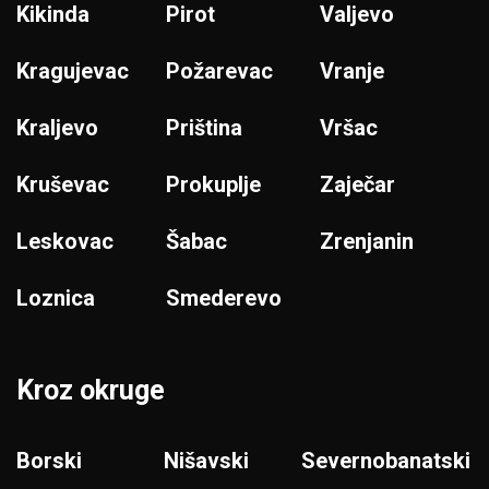
Kikinda
Pirot
Valjevo
Kragujevac
Požarevac
Vranje
Kraljevo
Priština
Vršac
Kruševac
Prokuplje
Zaječar
Leskovac
Šabac
Zrenjanin
Loznica
Smederevo
Kroz okruge
Borski
Nišavski
Severnobanatski