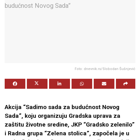
Foto: dnevnik.rs/Slobodan Šušnjević
Akcija “Sadimo sada za budućnost Novog
Sada”, koju organizuju Gradska uprava za
zaštitu životne sredine, JKP “Gradsko zelenilo”
i Radna grupa “Zelena stolica”, započela je u