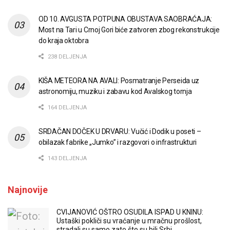
OD 10. AVGUSTA POTPUNA OBUSTAVA SAOBRAĆAJA:
Most na Tari u Crnoj Gori biće zatvoren zbog rekonstrukcije
do kraja oktobra
238 DELJENJA
KIŠA METEORA NA AVALI: Posmatranje Perseida uz
astronomiju, muziku i zabavu kod Avalskog tornja
164 DELJENJA
SRDAČAN DOČEK U DRVARU: Vučić i Dodik u poseti –
obilazak fabrike „Jumko” i razgovori o infrastrukturi
143 DELJENJA
Najnovije
CVIJANOVIĆ OŠTRO OSUDILA ISPAD U KNINU:
Ustaški pokliči su vraćanje u mračnu prošlost,
stradali su samo zato što su bili Srbi