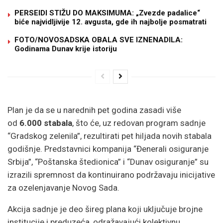
PERSEIDI STIŽU DO MAKSIMUMA: „Zvezde padalice“
biće najvidljivije 12. avgusta, gde ih najbolje posmatrati
FOTO/NOVOSADSKA OBALA SVE IZNENADILA:
Godinama Dunav krije istoriju
Plan je da se u narednih pet godina zasadi više
od
6.000 stabala
, što će, uz redovan program sadnje
“Gradskog zelenila”, rezultirati pet hiljada novih stabala
godišnje. Predstavnici kompanija “Đenerali osiguranje
Srbija”, “Poštanska štedionica” i “Dunav osiguranje” su
izrazili spremnost da kontinuirano podržavaju inicijative
za ozelenjavanje Novog Sada.
Akcija sadnje je deo šireg plana koji uključuje brojne
institucije i preduzeća, odražavajući kolektivnu