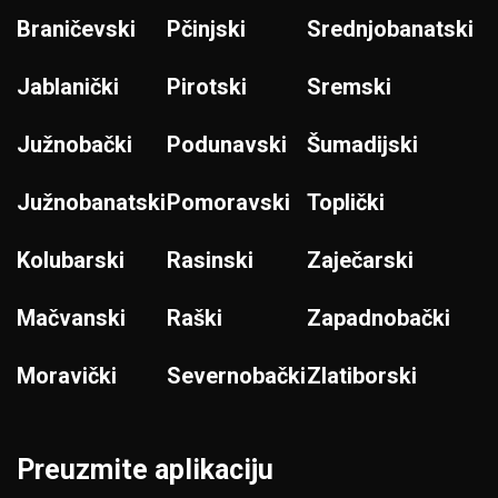
Braničevski
Pčinjski
Srednjobanatski
Jablanički
Pirotski
Sremski
Južnobački
Podunavski
Šumadijski
Južnobanatski
Pomoravski
Toplički
Kolubarski
Rasinski
Zaječarski
Mačvanski
Raški
Zapadnobački
Moravički
Severnobački
Zlatiborski
Preuzmite aplikaciju