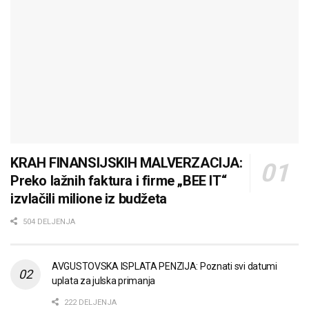
KRAH FINANSIJSKIH MALVERZACIJA:
Preko lažnih faktura i firme „BEE IT“
izvlačili milione iz budžeta
504 DELJENJA
AVGUSTOVSKA ISPLATA PENZIJA: Poznati svi datumi
uplata za julska primanja
222 DELJENJA