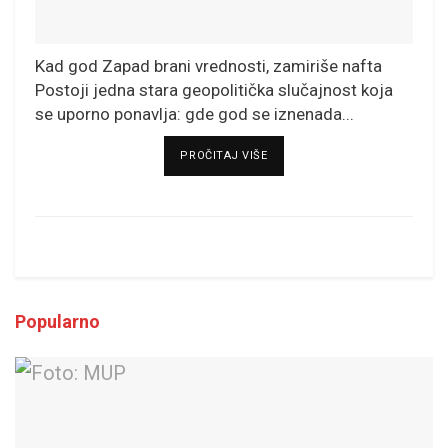
Kad god Zapad brani vrednosti, zamiriše nafta
Postoji jedna stara geopolitička slučajnost koja
se uporno ponavlja: gde god se iznenada...
DETAILS
PROČITAJ VIŠE
Popularno