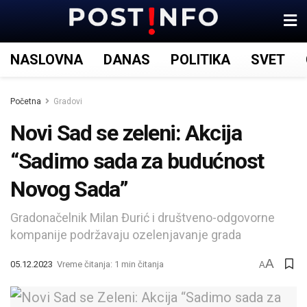
NASLOVNA
DANAS
POLITIKA
SVET
Početna
Gradovi
Novi Sad se zeleni: Akcija
“Sadimo sada za budućnost
Novog Sada”
Gradonačelnik Milan Đurić i društveno-odgovorne
kompanije podržavaju ozelenjavanje grada
A
05.12.2023
Vreme čitanja: 1 min čitanja
A