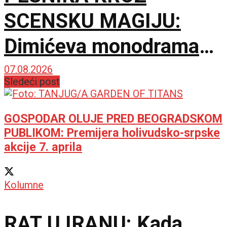
SCENSKU MAGIJU:
Dimićeva monodrama
dirnula zaječarsku
07.08.2026
Sledeći post
publiku
GOSPODAR OLUJE PRED BEOGRADSKOM
PUBLIKOM: Premijera holivudsko-srpske
akcije 7. aprila
Kolumne
RAT U IRANU: Kada