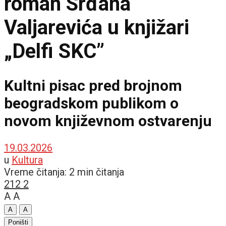
roman Srđana
Valjarevića u knjižari
„Delfi SKC”
Kultni pisac pred brojnom
beogradskom publikom o
novom književnom ostvarenju
19.03.2026
u
Kultura
Vreme čitanja: 2 min čitanja
212
2
A
A
A
A
Poništi