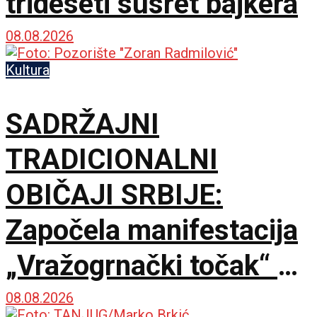
trideseti susret bajkera
08.08.2026
Kultura
SADRŽAJNI
TRADICIONALNI
OBIČAJI SRBIJE:
Započela manifestacija
„Vražogrnački točak“ u
porti Hrama Svete
08.08.2026