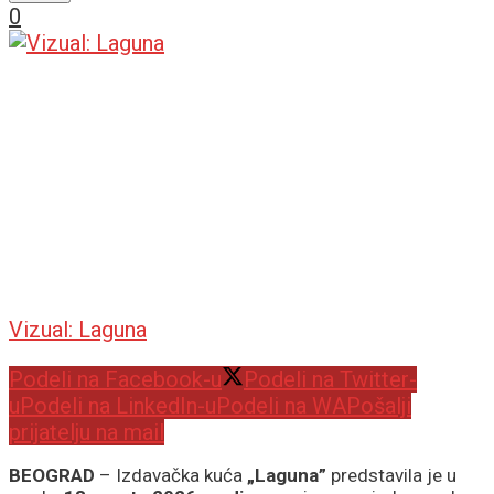
0
Vizual: Laguna
Podeli na Facebook-u
Podeli na Twitter-
u
Podeli na LinkedIn-u
Podeli na WA
Pošalji
prijatelju na mail
BEOGRAD
– Izdavačka kuća
„Laguna”
predstavila je u