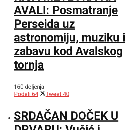
AVALI: Posmatranje
Perseida uz
astronomiju, muziku i
zabavu kod Avalskog
tornja
160 deljenja
Podeli
64
Tweet
40
SRDAČAN DOČEK U
DRVARU: Vučić i