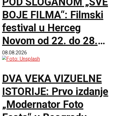
POD SLOGANOM „SVE
BOJE FILMA“: Filmski
festival u Herceg
Novom od 22. do 28.
avgusta
08.08.2026
DVA VEKA VIZUELNE
ISTORIJE: Prvo izdanje
„Modernator Foto