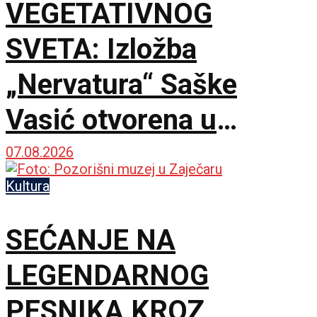
VEGETATIVNOG
SVETA: Izložba
„Nervatura“ Saške
Vasić otvorena u
Kruševcu
07.08.2026
Kultura
SEĆANJE NA
LEGENDARNOG
PESNIKA KROZ