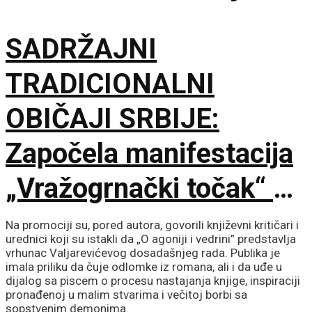
SADRŽAJNI
TRADICIONALNI
OBIČAJI SRBIJE:
Započela manifestacija
„Vražogrnački točak“ u
porti Hrama Svete
Na promociji su, pored autora, govorili književni kritičari i
urednici koji su istakli da „O agoniji i vedrini” predstavlja
Trojice
vrhunac Valjarevićevog dosadašnjeg rada. Publika je
imala priliku da čuje odlomke iz romana, ali i da uđe u
dijalog sa piscem o procesu nastajanja knjige, inspiraciji
pronađenoj u malim stvarima i večitoj borbi sa
sopstvenim demonima.