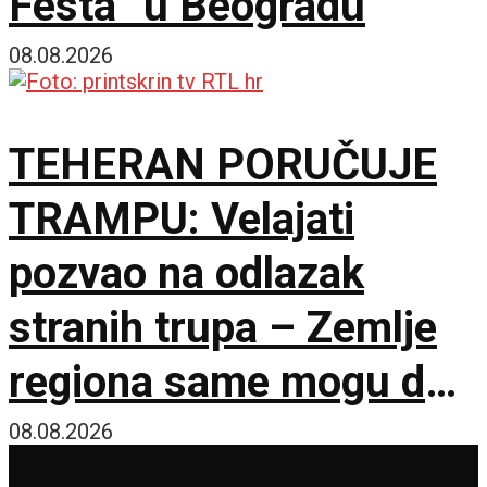
Festa“ u Beogradu
08.08.2026
TEHERAN PORUČUJE
TRAMPU: Velajati
pozvao na odlazak
stranih trupa – Zemlje
regiona same mogu da
osiguraju bezbednost
08.08.2026