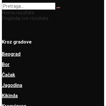
Nema rezultata
Pogledaj sve rezultate
Kroz gradove
Beograd
Bor
Čačak
Jagodina
Kikinda
Kragujevac