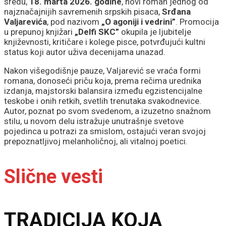
sredu,
18. marta 2026. godine
, novi roman jednog od
najznačajnijih savremenih srpskih pisaca,
Srđana
Valjarevića
, pod nazivom
„O agoniji i vedrini”
. Promocija
u prepunoj knjižari
„Delfi SKC”
okupila je ljubitelje
književnosti, kritičare i kolege pisce, potvrđujući kultni
status koji autor uživa decenijama unazad.
Nakon višegodišnje pauze, Valjarević se vraća formi
romana, donoseći priču koja, prema rečima urednika
izdanja, majstorski balansira između egzistencijalne
teskobe i onih retkih, svetlih trenutaka svakodnevice.
Autor, poznat po svom svedenom, a izuzetno snažnom
stilu, u novom delu istražuje unutrašnje svetove
pojedinca u potrazi za smislom, ostajući veran svojoj
prepoznatljivoj melanholičnoj, ali vitalnoj poetici.
Slične vesti
TRADICIJA KOJA