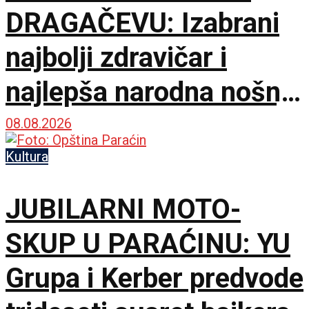
DRAGAČEVU: Izabrani
najbolji zdravičar i
najlepša narodna nošnja
na 65. Saboru trubača
08.08.2026
Kultura
JUBILARNI MOTO-
SKUP U PARAĆINU: YU
Grupa i Kerber predvode