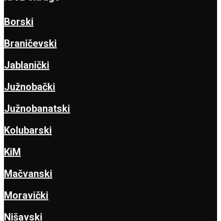
Borski
Braničevski
Jablanički
Južnobački
Južnobanatski
Kolubarski
KiM
Mačvanski
Moravički
Nišavski