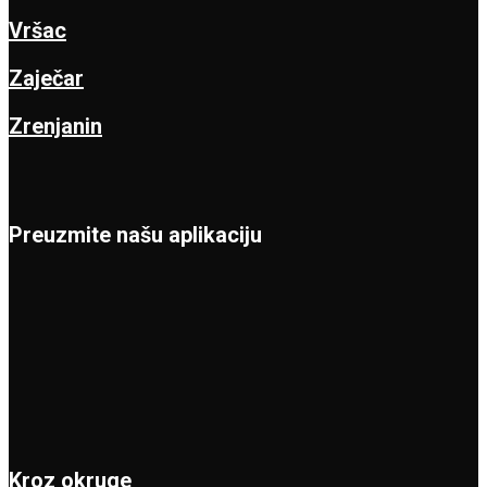
Vršac
Zaječar
Zrenjanin
Preuzmite našu aplikaciju
Kroz okruge