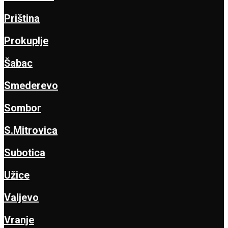
Priština
Prokuplje
Šabac
Smederevo
Sombor
S.Mitrovica
Subotica
Užice
Valjevo
Vranje