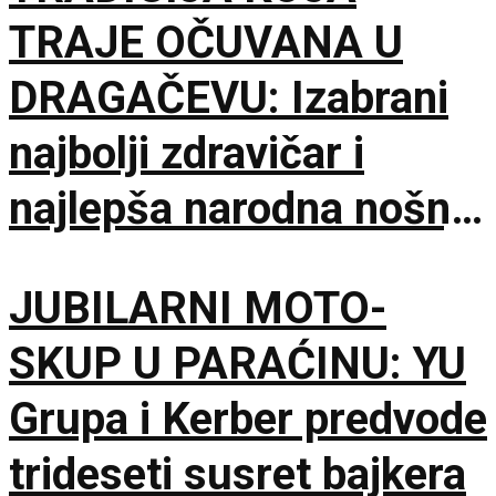
TRAJE OČUVANA U
DRAGAČEVU: Izabrani
najbolji zdravičar i
najlepša narodna nošnja
na 65. Saboru trubača
JUBILARNI MOTO-
SKUP U PARAĆINU: YU
Grupa i Kerber predvode
trideseti susret bajkera