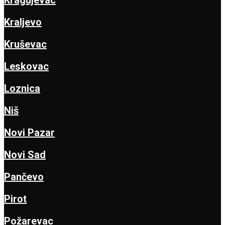
Kraljevo
Kruševac
Leskovac
Loznica
Niš
Novi Pazar
Novi Sad
Pančevo
Pirot
Požarevac