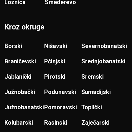
Loznica
Smederevo
Kroz okruge
Borski
Nišavski
Severnobanatski
Braničevski
Pčinjski
Srednjobanatski
Jablanički
Pirotski
Sremski
Južnobački
Podunavski
Šumadijski
Južnobanatski
Pomoravski
Toplički
Kolubarski
Rasinski
Zaječarski