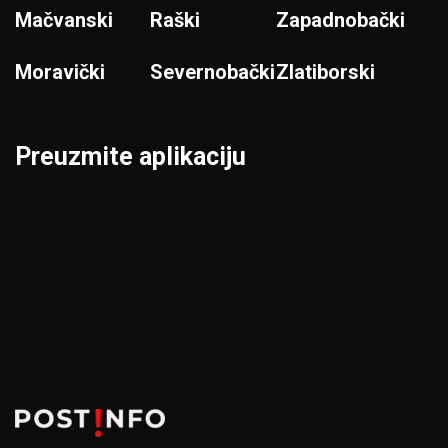
Mačvanski
Raški
Zapadnobački
Moravički
Severnobački
Zlatiborski
Preuzmite aplikaciju