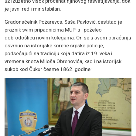
uz izuzetno visok procenat njihovog rasvetljavanja, dok
je javni red i mir stabilan.
Gradonačelnik Požarevca, Saša Pavlović, čestitao je
praznik svim pripadnicima MUP-a i poželeo
dobrodošlicu novim kolegama. On se u svom obraćanju
osvrnuo na istorijske korene srpske policije,
podsećajući na tradiciju koja datira iz 19. veka i
vremena kneza Miloša Obrenovića, kao i na istorijski
sukob kod Čukur česme 1862. godine: