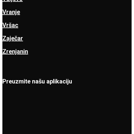
Vranje
Vršac
Zaječar
Zrenjanin
Preuzmite našu aplikaciju