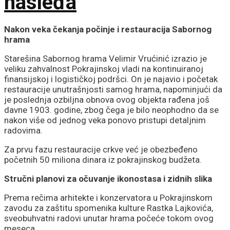
nasleđa
Nakon veka čekanja počinje i restauracija Sabornog
hrama
Starešina Sabornog hrama Velimir Vrućinić izrazio je
veliku zahvalnost Pokrajinskoj vladi na kontinuiranoj
finansijskoj i logističkoj podršci. On je najavio i početak
restauracije unutrašnjosti samog hrama, napominjući da
je poslednja ozbiljna obnova ovog objekta rađena još
davne 1903. godine, zbog čega je bilo neophodno da se
nakon više od jednog veka ponovo pristupi detaljnim
radovima.
Za prvu fazu restauracije crkve već je obezbeđeno
početnih 50 miliona dinara iz pokrajinskog budžeta.
Stručni planovi za očuvanje ikonostasa i zidnih slika
Prema rečima arhitekte i konzervatora u Pokrajinskom
zavodu za zaštitu spomenika kulture Rastka Lajkovića,
sveobuhvatni radovi unutar hrama počeće tokom ovog
meseca.