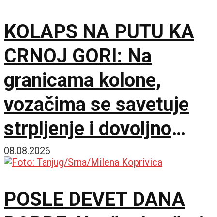
KOLAPS NA PUTU KA
CRNOJ GORI: Na
granicama kolone,
vozačima se savetuje
strpljenje i dovoljno
vode
08.08.2026
POSLE DEVET DANA