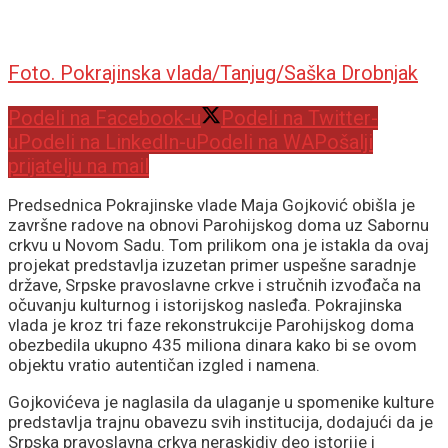
Foto. Pokrajinska vlada/Tanjug/Saška Drobnjak
Podeli na Facebook-u
Podeli na Twitter-
u
Podeli na LinkedIn-u
Podeli na WA
Pošalji
prijatelju na mail
Predsednica Pokrajinske vlade Maja Gojković obišla je
završne radove na obnovi Parohijskog doma uz Sabornu
crkvu u Novom Sadu. Tom prilikom ona je istakla da ovaj
projekat predstavlja izuzetan primer uspešne saradnje
države, Srpske pravoslavne crkve i stručnih izvođača na
očuvanju kulturnog i istorijskog nasleđa. Pokrajinska
vlada je kroz tri faze rekonstrukcije Parohijskog doma
obezbedila ukupno 435 miliona dinara kako bi se ovom
objektu vratio autentičan izgled i namena.
Gojkovićeva je naglasila da ulaganje u spomenike kulture
predstavlja trajnu obavezu svih institucija, dodajući da je
Srpska pravoslavna crkva neraskidiv deo istorije i