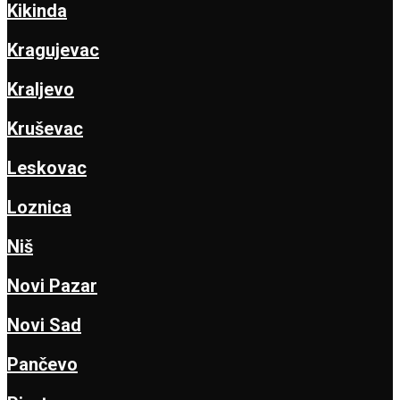
Kikinda
Kragujevac
Kraljevo
Kruševac
Leskovac
Loznica
Niš
Novi Pazar
Novi Sad
Pančevo