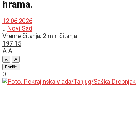
hrama.
12.06.2026
u
Novi Sad
Vreme čitanja: 2 min čitanja
197
15
A
A
A
A
Poništi
0