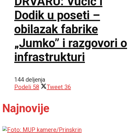
DRVARU: Vučić i
Dodik u poseti –
obilazak fabrike
„Jumko” i razgovori o
infrastrukturi
144 deljenja
Podeli
58
Tweet
36
Najnovije