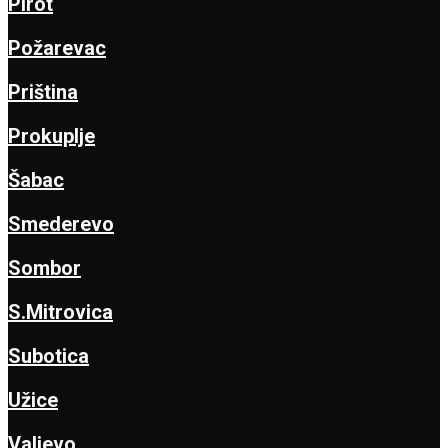
Pirot
Požarevac
Priština
Prokuplje
Šabac
Smederevo
Sombor
S.Mitrovica
Subotica
Užice
Valjevo