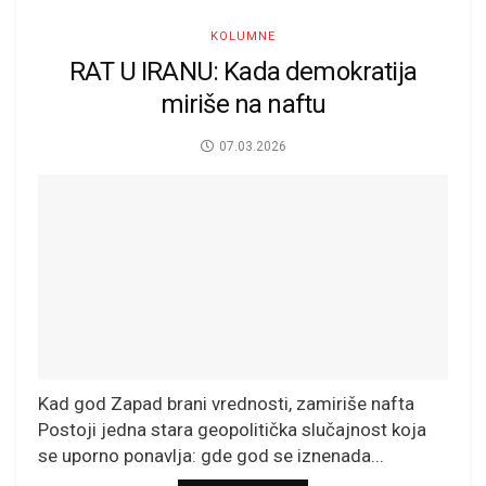
KOLUMNE
RAT U IRANU: Kada demokratija
miriše na naftu
07.03.2026
Kad god Zapad brani vrednosti, zamiriše nafta
Postoji jedna stara geopolitička slučajnost koja
se uporno ponavlja: gde god se iznenada...