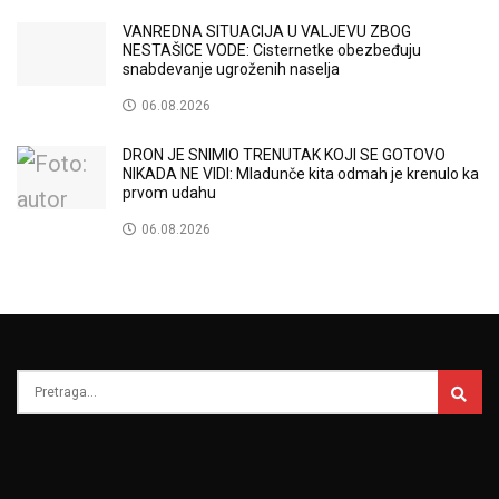
VANREDNA SITUACIJA U VALJEVU ZBOG
NESTAŠICE VODE: Cisternetke obezbeđuju
snabdevanje ugroženih naselja
06.08.2026
DRON JE SNIMIO TRENUTAK KOJI SE GOTOVO
NIKADA NE VIDI: Mladunče kita odmah je krenulo ka
prvom udahu
06.08.2026