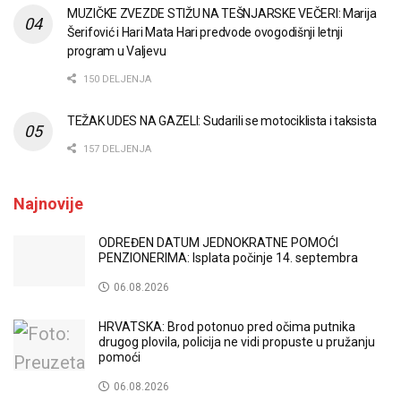
MUZIČKE ZVEZDE STIŽU NA TEŠNJARSKE VEČERI: Marija
Šerifović i Hari Mata Hari predvode ovogodišnji letnji
program u Valjevu
150 DELJENJA
TEŽAK UDES NA GAZELI: Sudarili se motociklista i taksista
157 DELJENJA
Najnovije
ODREĐEN DATUM JEDNOKRATNE POMOĆI
PENZIONERIMA: Isplata počinje 14. septembra
06.08.2026
HRVATSKA: Brod potonuo pred očima putnika
drugog plovila, policija ne vidi propuste u pružanju
pomoći
06.08.2026