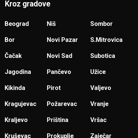
Kroz gradove
Beograd
Niš
Sombor
Bor
Novi Pazar
S.Mitrovica
Čačak
Novi Sad
Subotica
Jagodina
Pančevo
Užice
Kikinda
Pirot
Valjevo
Kragujevac
Požarevac
Vranje
Kraljevo
Priština
Vršac
Kruševac
Prokuplje
Zaječar