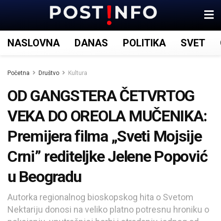
NASLOVNA
DANAS
POLITIKA
SVET
Početna
Društvo
Kultura
OD GANGSTERA ČETVRTOG
VEKA DO OREOLA MUČENIKA:
Premijera filma „Sveti Mojsije
Crni” rediteljke Jelene Popović
u Beogradu
Autorka regionalnog bioskopskog hita o Svetom
Nektariju donosi na veliko platno potresnu hroniku o