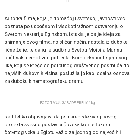
Autorka filma, koja je domaćoj i svetskoj javnosti već
poznata po uspešnom i visokotiražnom ostvarenju o
Svetom Nektariju Eginskom, istakla je da je ideja za
snimanje ovog filma, na sličan način, nastala iz duboke
lične želje, te da ju je sudbina Svetog Mojsija Murina
suštinski i emotivno potresla. Kompleksnost njegovog
lika, koji se kreće od potpunog društvenog posrnuća do
najviših duhovnih visina, poslužila je kao idealna osnova
za duboku kinematografsku dramu.
FOTO TANJUG/ RADE PRELIĆ/ bg
Rediteljka objašnjava da je u središte svog novog
projekta svesno postavila čoveka koji je tokom
četvrtog veka u Egiptu važio za jednog od najvećih i