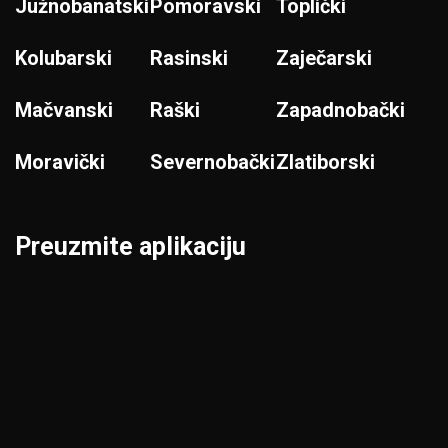
Južnobanatski
Pomoravski
Toplički
Kolubarski
Rasinski
Zaječarski
Mačvanski
Raški
Zapadnobački
Moravički
Severnobački
Zlatiborski
Preuzmite aplikaciju