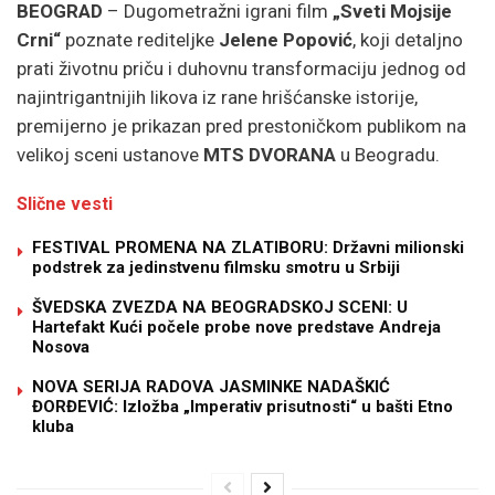
BEOGRAD
– Dugometražni igrani film
„Sveti Mojsije
Crni“
poznate rediteljke
Jelene Popović
, koji detaljno
prati životnu priču i duhovnu transformaciju jednog od
najintrigantnijih likova iz rane hrišćanske istorije,
premijerno je prikazan pred prestoničkom publikom na
velikoj sceni ustanove
MTS DVORANA
u Beogradu.
Slične vesti
FESTIVAL PROMENA NA ZLATIBORU: Državni milionski
podstrek za jedinstvenu filmsku smotru u Srbiji
ŠVEDSKA ZVEZDA NA BEOGRADSKOJ SCENI: U
Hartefakt Kući počele probe nove predstave Andreja
Nosova
NOVA SERIJA RADOVA JASMINKE NADAŠKIĆ
ĐORĐEVIĆ: Izložba „Imperativ prisutnosti“ u bašti Etno
kluba