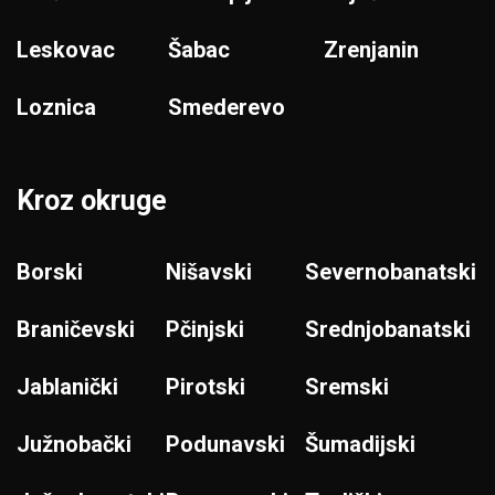
Leskovac
Šabac
Zrenjanin
Loznica
Smederevo
Kroz okruge
Borski
Nišavski
Severnobanatski
Braničevski
Pčinjski
Srednjobanatski
Jablanički
Pirotski
Sremski
Južnobački
Podunavski
Šumadijski