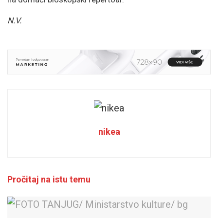
N.V.
nikea
Pročitaj na istu temu