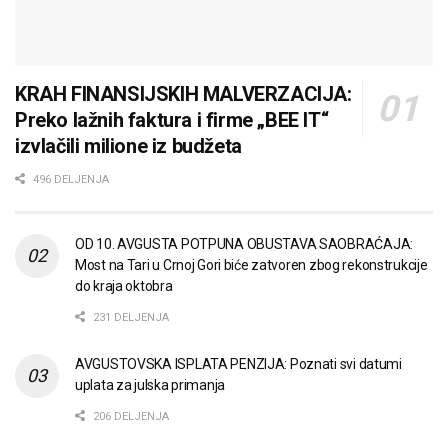
KRAH FINANSIJSKIH MALVERZACIJA:
Preko lažnih faktura i firme „BEE IT“
izvlačili milione iz budžeta
496 DELJENJA
OD 10. AVGUSTA POTPUNA OBUSTAVA SAOBRAĆAJA:
Most na Tari u Crnoj Gori biće zatvoren zbog rekonstrukcije
do kraja oktobra
231 DELJENJA
AVGUSTOVSKA ISPLATA PENZIJA: Poznati svi datumi
uplata za julska primanja
206 DELJENJA