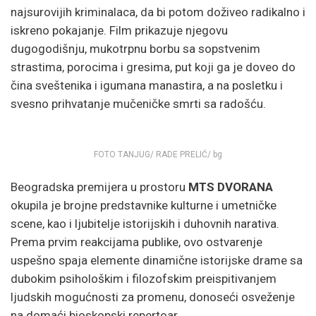
najsurovijih kriminalaca, da bi potom doživeo radikalno i
iskreno pokajanje. Film prikazuje njegovu
dugogodišnju, mukotrpnu borbu sa sopstvenim
strastima, porocima i gresima, put koji ga je doveo do
čina sveštenika i igumana manastira, a na posletku i
svesno prihvatanje mučeničke smrti sa radošću.
FOTO TANJUG/ RADE PRELIĆ/ bg
Beogradska premijera u prostoru
MTS DVORANA
okupila je brojne predstavnike kulturne i umetničke
scene, kao i ljubitelje istorijskih i duhovnih narativa.
Prema prvim reakcijama publike, ovo ostvarenje
uspešno spaja elemente dinamične istorijske drame sa
dubokim psihološkim i filozofskim preispitivanjem
ljudskih mogućnosti za promenu, donoseći osveženje
na domaći bioskopski repertoar.