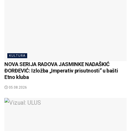
KULTURA
NOVA SERIJA RADOVA JASMINKE NADAŠKIĆ
ĐORĐEVIĆ: Izložba „Imperativ prisutnosti“ u bašti
Etno kluba
05.08.2026