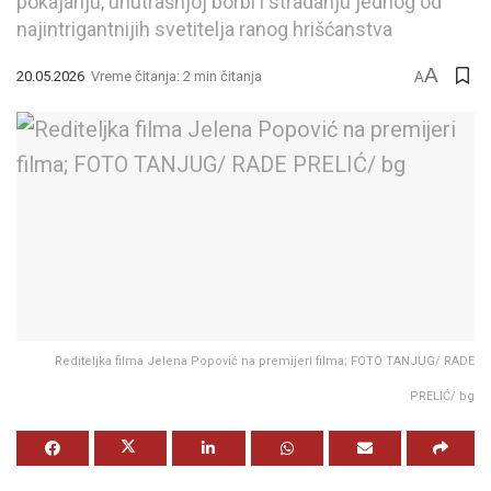
pokajanju, unutrašnjoj borbi i stradanju jednog od
najintrigantnijih svetitelja ranog hrišćanstva
A
20.05.2026
Vreme čitanja: 2 min čitanja
A
Rediteljka filma Jelena Popović na premijeri filma; FOTO TANJUG/ RADE
PRELIĆ/ bg