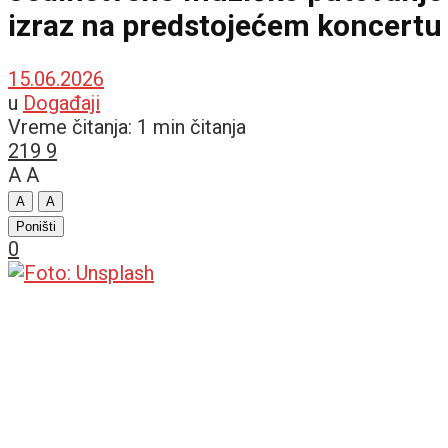
izraz na predstojećem koncertu 
15.06.2026
u
Događaji
Vreme čitanja: 1 min čitanja
219
9
A
A
A
A
Poništi
0