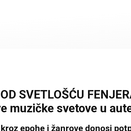
OD SVETLOŠĆU FENJERA: 
ve muzičke svetove u aut
roz epohe i žanrove donosi potpu