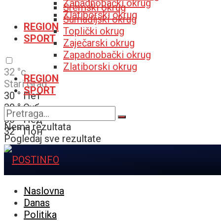
Zapadnobački okrug
Sremski okrug
Zlatiborski okrug
Šumadijski okrug
REGION
Toplički okrug
SPORT
Zaječarski okrug
Zapadnobački okrug
Zlatiborski okrug
32
°c
REGION
Stari Grad
SPORT
30
°
Пет
30
°
Суб
30
°
Нед
Nema rezultata
32
°
Пон
Pogledaj sve rezultate
Naslovna
Danas
Politika