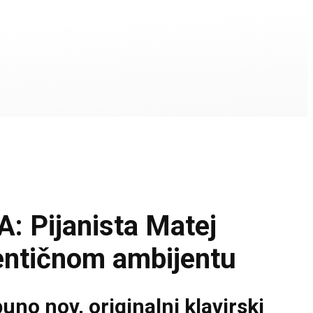
Pijanista Matej
entičnom ambijentu
no nov, originalni klavirski