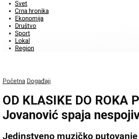
Svet
Crna hronika
Ekonomija
Društvo
Sport
Lokal
Region
Početna
Događaji
OD KLASIKE DO ROKA P
Jovanović spaja nespoji
Jedinstveno muzičko putovanje k