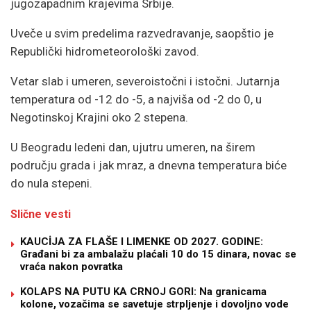
jugozapadnim krajevima Srbije.
Uveče u svim predelima razvedravanje, saopštio je
Republički hidrometeorološki zavod.
Vetar slab i umeren, severoistočni i istočni. Jutarnja
temperatura od -12 do -5, a najviša od -2 do 0, u
Negotinskoj Krajini oko 2 stepena.
U Beogradu ledeni dan, ujutru umeren, na širem
području grada i jak mraz, a dnevna temperatura biće
do nula stepeni.
Slične vesti
KAUCİJA ZA FLAŠE I LIMENKE OD 2027. GODINE:
Građani bi za ambalažu plaćali 10 do 15 dinara, novac se
vraća nakon povratka
KOLAPS NA PUTU KA CRNOJ GORI: Na granicama
kolone, vozačima se savetuje strpljenje i dovoljno vode