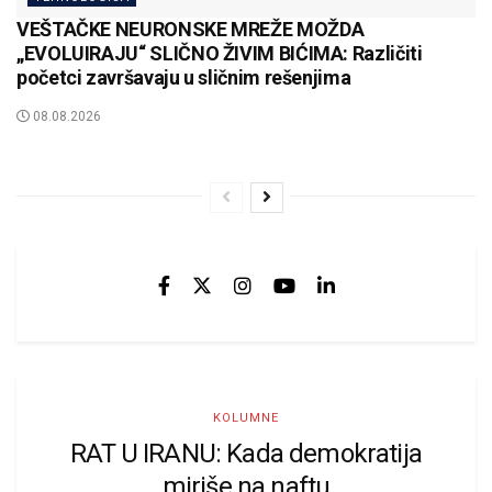
VEŠTAČKE NEURONSKE MREŽE MOŽDA
„EVOLUIRAJU“ SLIČNO ŽIVIM BIĆIMA: Različiti
početci završavaju u sličnim rešenjima
08.08.2026
KOLUMNE
RAT U IRANU: Kada demokratija
miriše na naftu