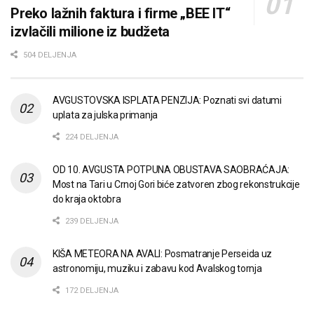
Preko lažnih faktura i firme „BEE IT“
izvlačili milione iz budžeta
504 DELJENJA
AVGUSTOVSKA ISPLATA PENZIJA: Poznati svi datumi
uplata za julska primanja
224 DELJENJA
OD 10. AVGUSTA POTPUNA OBUSTAVA SAOBRAĆAJA:
Most na Tari u Crnoj Gori biće zatvoren zbog rekonstrukcije
do kraja oktobra
239 DELJENJA
KIŠA METEORA NA AVALI: Posmatranje Perseida uz
astronomiju, muziku i zabavu kod Avalskog tornja
172 DELJENJA