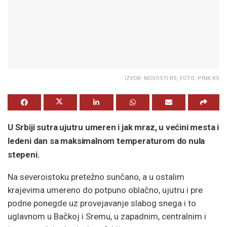
IZVOR: NOVOSTI.RS, FOTO: PINK.RS
U Srbiji sutra ujutru umeren i jak mraz, u većini mesta i
ledeni dan sa maksimalnom temperaturom do nula
stepeni.
Na severoistoku pretežno sunčano, a u ostalim
krajevima umereno do potpuno oblačno, ujutru i pre
podne ponegde uz provejavanje slabog snega i to
uglavnom u Bačkoj i Sremu, u zapadnim, centralnim i