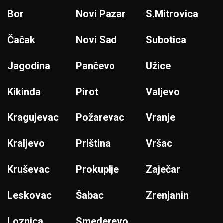
Bor
Novi Pazar
S.Mitrovica
Čačak
Novi Sad
Subotica
Jagodina
Pančevo
Užice
Kikinda
Pirot
Valjevo
Kragujevac
Požarevac
Vranje
Kraljevo
Priština
Vršac
Kruševac
Prokuplje
Zaječar
Leskovac
Šabac
Zrenjanin
Loznica
Smederevo