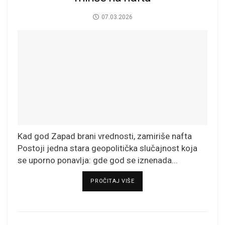
07.03.2026
Kad god Zapad brani vrednosti, zamiriše nafta
Postoji jedna stara geopolitička slučajnost koja
se uporno ponavlja: gde god se iznenada...
DETAILS
PROČITAJ VIŠE