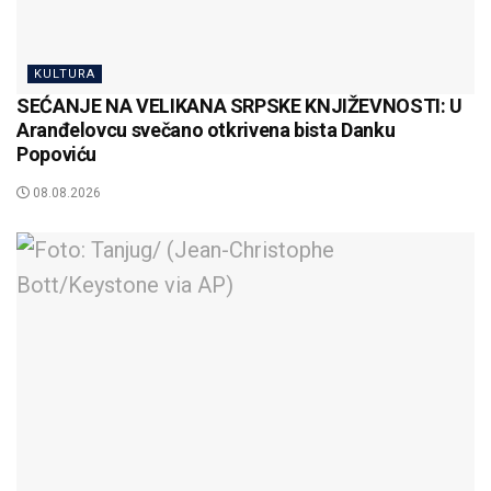
KULTURA
SEĆANJE NA VELIKANA SRPSKE KNJIŽEVNOSTI: U
Aranđelovcu svečano otkrivena bista Danku
Popoviću
08.08.2026