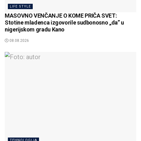
LIFE STYLE
MASOVNO VENČANJE O KOME PRIČA SVET:
Stotine mladenca izgovorile sudbonosno „da” u
nigerijskom gradu Kano
08.08.2026
TEHNOLOGIJA