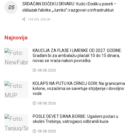
SRDAČAN DOČEK U DRVARU: Vučić i Dodik u poseti –
obilazak fabrike „Jumko” i razgovori o infrastrukturi
144 DELJENJA
Najnovije
KAUCİJA ZA FLAŠE I LIMENKE OD 2027. GODINE:
Građani bi za ambalažu plaćali 10 do 15 dinara,
novac se vraća nakon povratka
08.08.2026
KOLAPS NA PUTU KA CRNOJ GORI: Na granicama
kolone, vozačima se savetuje strpljenje i dovoljno
vode
08.08.2026
POSLE DEVET DANA BORBE: Ugašeni požari u
okolini Trebinja, vatrogasci odbranili kuće
08.08.2026