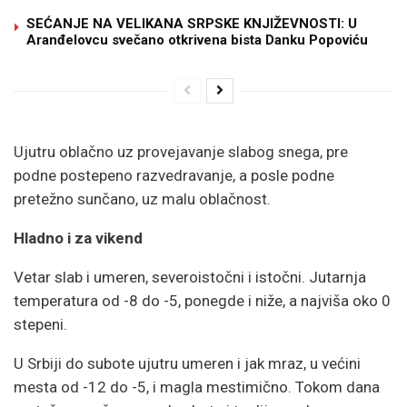
SEĆANJE NA VELIKANA SRPSKE KNJIŽEVNOSTI: U
Aranđelovcu svečano otkrivena bista Danku Popoviću
Ujutru oblačno uz provejavanje slabog snega, pre
podne postepeno razvedravanje, a posle podne
pretežno sunčano, uz malu oblačnost.
Hladno i za vikend
Vetar slab i umeren, severoistočni i istočni. Jutarnja
temperatura od -8 do -5, ponegde i niže, a najviša oko 0
stepeni.
U Srbiji do subote ujutru umeren i jak mraz, u većini
mesta od -12 do -5, i magla mestimično. Tokom dana