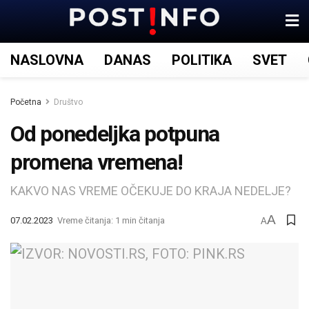
NASLOVNA
DANAS
POLITIKA
SVET
Početna
Društvo
Od ponedeljka potpuna
promena vremena!
KAKVO NAS VREME OČEKUJE DO KRAJA NEDELJE?
A
07.02.2023
Vreme čitanja: 1 min čitanja
A