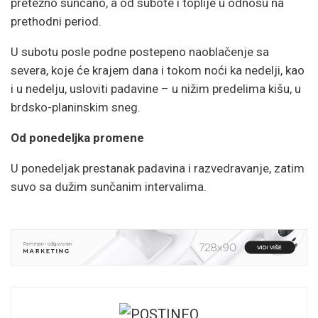
pretežno sunčano, a od subote i toplije u odnosu na
prethodni period.
U subotu posle podne postepeno naoblačenje sa
severa, koje će krajem dana i tokom noći ka nedelji, kao
i u nedelju, usloviti padavine – u nižim predelima kišu, u
brdsko-planinskim sneg.
Od ponedeljka promene
U ponedeljak prestanak padavina i razvedravanje, zatim
suvo sa dužim sunčanim intervalima.