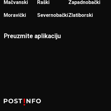
Mačvanski
Raški
Zapadnobački
Moravički
Severnobački
Zlatiborski
Preuzmite aplikaciju