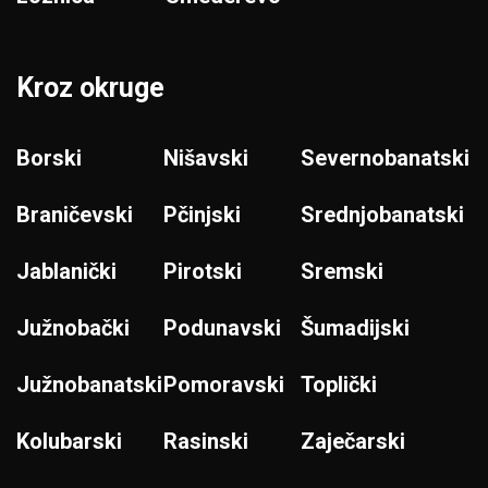
Kroz okruge
Borski
Nišavski
Severnobanatski
Braničevski
Pčinjski
Srednjobanatski
Jablanički
Pirotski
Sremski
Južnobački
Podunavski
Šumadijski
Južnobanatski
Pomoravski
Toplički
Kolubarski
Rasinski
Zaječarski