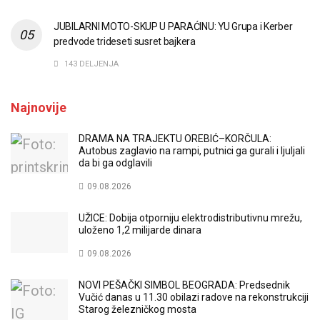
JUBILARNI MOTO-SKUP U PARAĆINU: YU Grupa i Kerber
predvode trideseti susret bajkera
143 DELJENJA
Najnovije
DRAMA NA TRAJEKTU OREBIĆ–KORČULA:
Autobus zaglavio na rampi, putnici ga gurali i ljuljali
da bi ga odglavili
09.08.2026
UŽICE: Dobija otporniju elektrodistributivnu mrežu,
uloženo 1,2 milijarde dinara
09.08.2026
NOVI PEŠAČKI SIMBOL BEOGRADA: Predsednik
Vučić danas u 11.30 obilazi radove na rekonstrukciji
Starog železničkog mosta