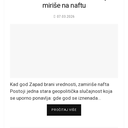
miriše na naftu
07.03.2026
Kad god Zapad brani vrednosti, zamiriše nafta
Postoji jedna stara geopolitička slučajnost koja
se uporno ponavlja: gde god se iznenada...
DETAILS
PROČITAJ VIŠE