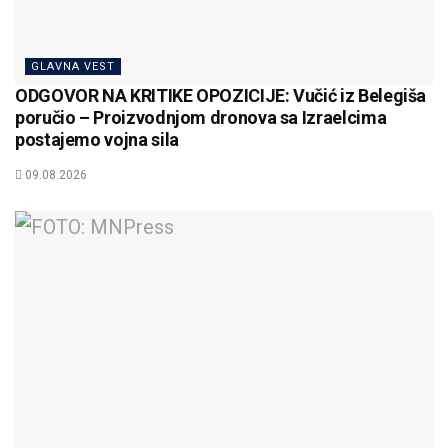
GLAVNA VEST
ODGOVOR NA KRITIKE OPOZICIJE: Vučić iz Belegiša
poručio – Proizvodnjom dronova sa Izraelcima
postajemo vojna sila
09.08.2026