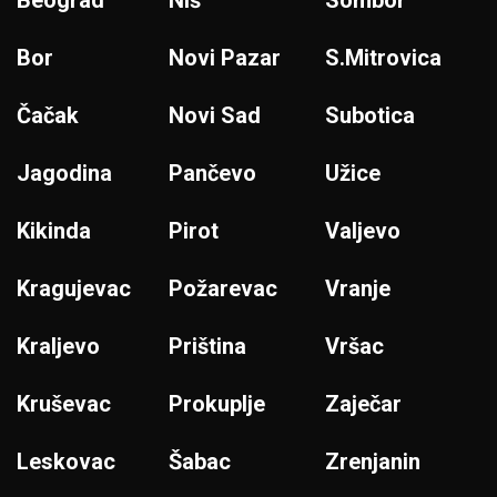
Bor
Novi Pazar
S.Mitrovica
Čačak
Novi Sad
Subotica
Jagodina
Pančevo
Užice
Kikinda
Pirot
Valjevo
Kragujevac
Požarevac
Vranje
Kraljevo
Priština
Vršac
Kruševac
Prokuplje
Zaječar
Leskovac
Šabac
Zrenjanin