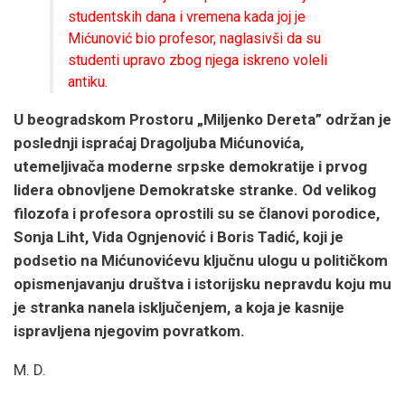
studentskih dana i vremena kada joj je
Mićunović bio profesor, naglasivši da su
studenti upravo zbog njega iskreno voleli
antiku.
U beogradskom Prostoru „Miljenko Dereta” održan je
poslednji ispraćaj Dragoljuba Mićunovića,
utemeljivača moderne srpske demokratije i prvog
lidera obnovljene Demokratske stranke. Od velikog
filozofa i profesora oprostili su se članovi porodice,
Sonja Liht, Vida Ognjenović i Boris Tadić, koji je
podsetio na Mićunovićevu ključnu ulogu u političkom
opismenjavanju društva i istorijsku nepravdu koju mu
je stranka nanela isključenjem, a koja je kasnije
ispravljena njegovim povratkom.
M. D.