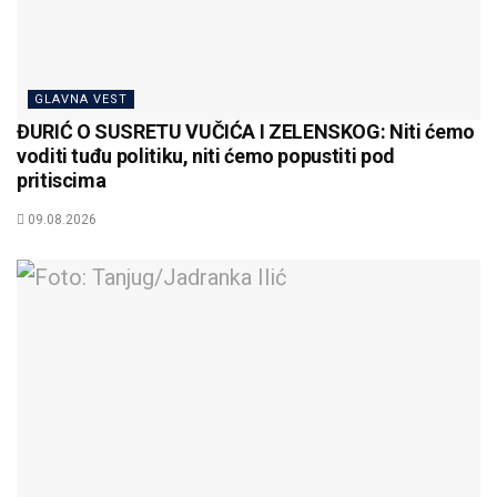
GLAVNA VEST
ĐURIĆ O SUSRETU VUČIĆA I ZELENSKOG: Niti ćemo
voditi tuđu politiku, niti ćemo popustiti pod
pritiscima
09.08.2026