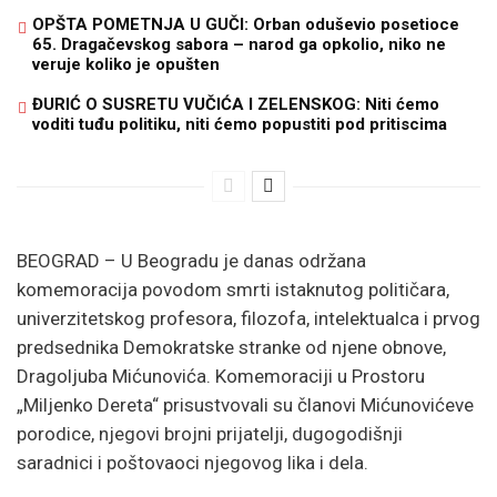
OPŠTA POMETNJA U GUČI: Orban oduševio posetioce
65. Dragačevskog sabora – narod ga opkolio, niko ne
veruje koliko je opušten
ĐURIĆ O SUSRETU VUČIĆA I ZELENSKOG: Niti ćemo
voditi tuđu politiku, niti ćemo popustiti pod pritiscima
BEOGRAD – U Beogradu je danas održana
komemoracija povodom smrti istaknutog političara,
univerzitetskog profesora, filozofa, intelektualca i prvog
predsednika Demokratske stranke od njene obnove,
Dragoljuba Mićunovića. Komemoraciji u Prostoru
„Miljenko Dereta“ prisustvovali su članovi Mićunovićeve
porodice, njegovi brojni prijatelji, dugogodišnji
saradnici i poštovaoci njegovog lika i dela.