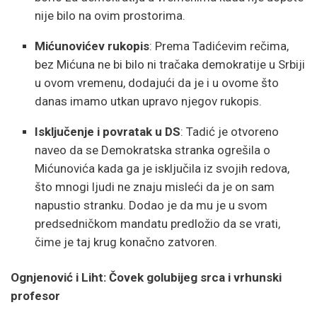
nije bilo na ovim prostorima.
Mićunovićev rukopis
: Prema Tadićevim rečima,
bez Mićuna ne bi bilo ni tračaka demokratije u Srbiji
u ovom vremenu, dodajući da je i u ovome što
danas imamo utkan upravo njegov rukopis.
Isključenje i povratak u DS
: Tadić je otvoreno
naveo da se Demokratska stranka ogrešila o
Mićunovića kada ga je isključila iz svojih redova,
što mnogi ljudi ne znaju misleći da je on sam
napustio stranku. Dodao je da mu je u svom
predsedničkom mandatu predložio da se vrati,
čime je taj krug konačno zatvoren.
Ognjenović i Liht: Čovek golubijeg srca i vrhunski
profesor