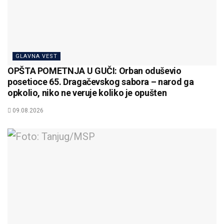
GLAVNA VEST
OPŠTA POMETNJA U GUČI: Orban oduševio
posetioce 65. Dragačevskog sabora – narod ga
opkolio, niko ne veruje koliko je opušten
09.08.2026