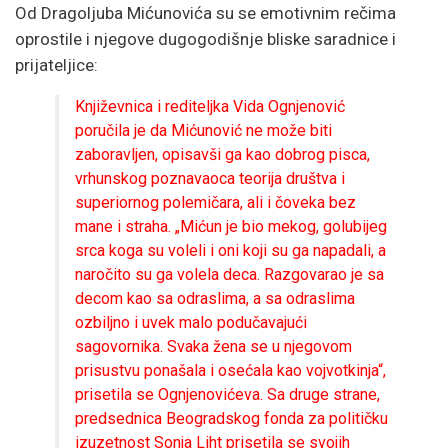
Od Dragoljuba Mićunovića su se emotivnim rečima
oprostile i njegove dugogodišnje bliske saradnice i
prijateljice:
Književnica i rediteljka Vida Ognjenović
poručila je da Mićunović ne može biti
zaboravljen, opisavši ga kao dobrog pisca,
vrhunskog poznavaoca teorija društva i
superiornog polemičara, ali i čoveka bez
mane i straha. „Mićun je bio mekog, golubijeg
srca koga su voleli i oni koji su ga napadali, a
naročito su ga volela deca. Razgovarao je sa
decom kao sa odraslima, a sa odraslima
ozbiljno i uvek malo podučavajući
sagovornika. Svaka žena se u njegovom
prisustvu ponašala i osećala kao vojvotkinja“,
prisetila se Ognjenovićeva. Sa druge strane,
predsednica Beogradskog fonda za političku
izuzetnost Sonja Liht prisetila se svojih