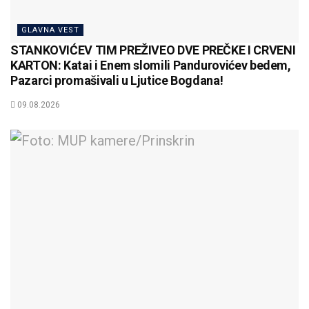
GLAVNA VEST
STANKOVIĆEV TIM PREŽIVEO DVE PREČKE I CRVENI
KARTON: Katai i Enem slomili Pandurovićev bedem,
Pazarci promašivali u Ljutice Bogdana!
09.08.2026