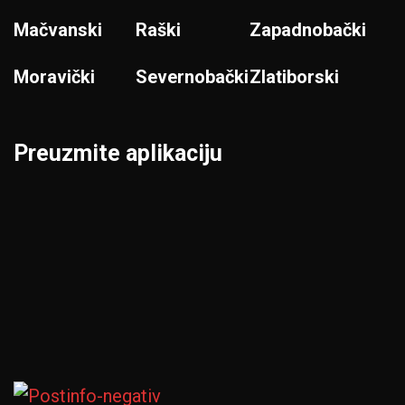
Mačvanski
Raški
Zapadnobački
Moravički
Severnobački
Zlatiborski
Preuzmite aplikaciju