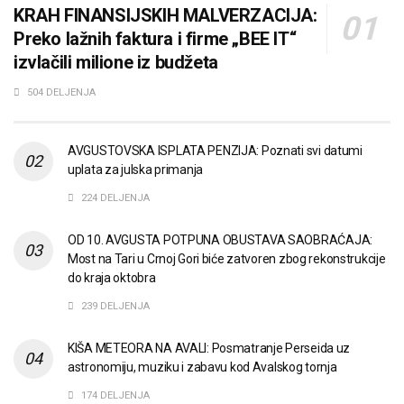
KRAH FINANSIJSKIH MALVERZACIJA:
Preko lažnih faktura i firme „BEE IT“
izvlačili milione iz budžeta
504 DELJENJA
AVGUSTOVSKA ISPLATA PENZIJA: Poznati svi datumi
uplata za julska primanja
224 DELJENJA
OD 10. AVGUSTA POTPUNA OBUSTAVA SAOBRAĆAJA:
Most na Tari u Crnoj Gori biće zatvoren zbog rekonstrukcije
do kraja oktobra
239 DELJENJA
KIŠA METEORA NA AVALI: Posmatranje Perseida uz
astronomiju, muziku i zabavu kod Avalskog tornja
174 DELJENJA