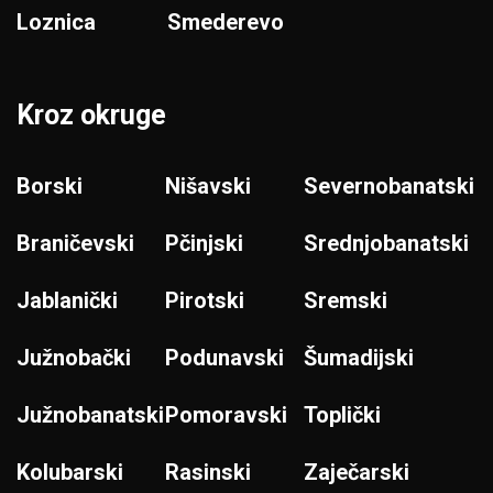
Loznica
Smederevo
Kroz okruge
Borski
Nišavski
Severnobanatski
Braničevski
Pčinjski
Srednjobanatski
Jablanički
Pirotski
Sremski
Južnobački
Podunavski
Šumadijski
Južnobanatski
Pomoravski
Toplički
Kolubarski
Rasinski
Zaječarski