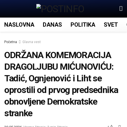
NASLOVNA
DANAS
POLITIKA
SVET
Početna
Glavna vest
ODRŽANA KOMEMORACIJA
DRAGOLJUBU MIĆUNOVIĆU:
Tadić, Ognjenović i Liht se
oprostili od prvog predsednika
obnovljene Demokratske
stranke
A