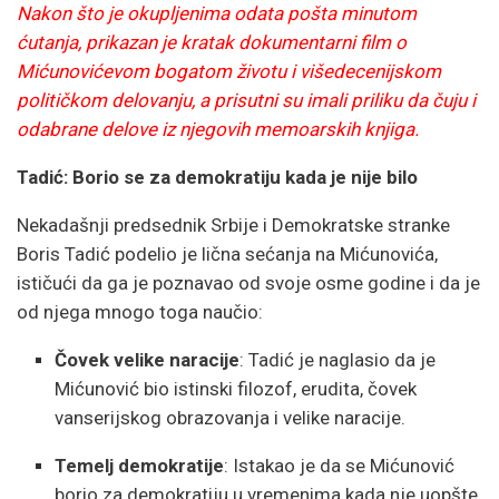
Nakon što je okupljenima odata pošta minutom
ćutanja, prikazan je kratak dokumentarni film o
Mićunovićevom bogatom životu i višedecenijskom
političkom delovanju, a prisutni su imali priliku da čuju i
odabrane delove iz njegovih memoarskih knjiga.
Tadić: Borio se za demokratiju kada je nije bilo
Nekadašnji predsednik Srbije i Demokratske stranke
Boris Tadić podelio je lična sećanja na Mićunovića,
ističući da ga je poznavao od svoje osme godine i da je
od njega mnogo toga naučio:
Čovek velike naracije
: Tadić je naglasio da je
Mićunović bio istinski filozof, erudita, čovek
vanserijskog obrazovanja i velike naracije.
Temelj demokratije
: Istakao je da se Mićunović
borio za demokratiju u vremenima kada nje uopšte