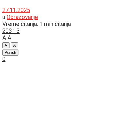
27.11.2025
u
Obrazovanje
Vreme čitanja: 1 min čitanja
203
13
A
A
A
A
Poništi
0