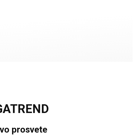
GATREND
tvo prosvete