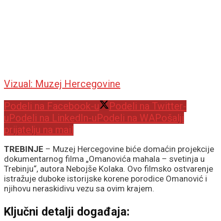
Vizual: Muzej Hercegovine
Podeli na Facebook-u
Podeli na Twitter-
u
Podeli na LinkedIn-u
Podeli na WA
Pošalji
prijatelju na mail
TREBINJE
– Muzej Hercegovine biće domaćin projekcije
dokumentarnog filma „Omanovića mahala – svetinja u
Trebinju“, autora Nebojše Kolaka. Ovo filmsko ostvarenje
istražuje duboke istorijske korene porodice Omanović i
njihovu neraskidivu vezu sa ovim krajem.
Ključni detalji događaja: