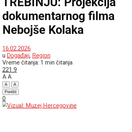
TREBINJU: Projekcija
dokumentarnog filma
Nebojše Kolaka
16.02.2026
u
Događaji
,
Region
Vreme čitanja: 1 min čitanja
221
9
A
A
A
A
Poništi
0