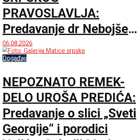
PRAVOSLAVLJA:
Predavanje dr Nebojše
Šuletića u Galeriji
06.08.2026
Matice srpske
Događaji
NEPOZNATO REMEK-
DELO UROŠA PREDIĆA:
Predavanje o slici „Sveti
Georgije“ i porodici