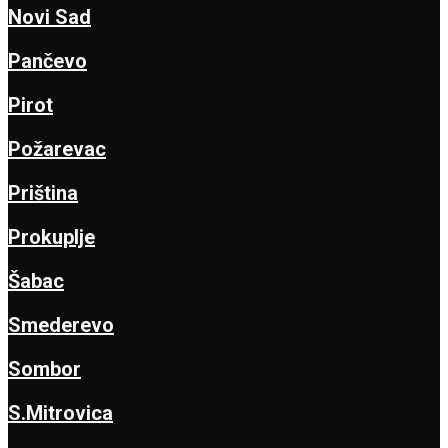
Novi Sad
Pančevo
Pirot
Požarevac
Priština
Prokuplje
Šabac
Smederevo
Sombor
S.Mitrovica