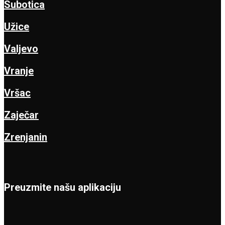
Subotica
Užice
Valjevo
Vranje
Vršac
Zaječar
Zrenjanin
Preuzmite našu aplikaciju