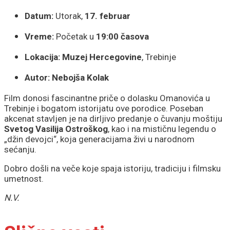
Datum:
Utorak,
17. februar
Vreme:
Početak u
19:00 časova
Lokacija:
Muzej Hercegovine
, Trebinje
Autor:
Nebojša Kolak
Film donosi fascinantne priče o dolasku Omanovića u
Trebinje i bogatom istorijatu ove porodice. Poseban
akcenat stavljen je na dirljivo predanje o čuvanju moštiju
Svetog Vasilija Ostroškog
, kao i na mističnu legendu o
„džin devojci“, koja generacijama živi u narodnom
sećanju.
Dobro došli na veče koje spaja istoriju, tradiciju i filmsku
umetnost.
N.V.