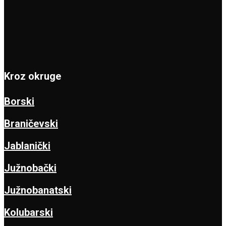
Kroz okruge
Borski
Braničevski
Jablanički
Južnobački
Južnobanatski
Kolubarski