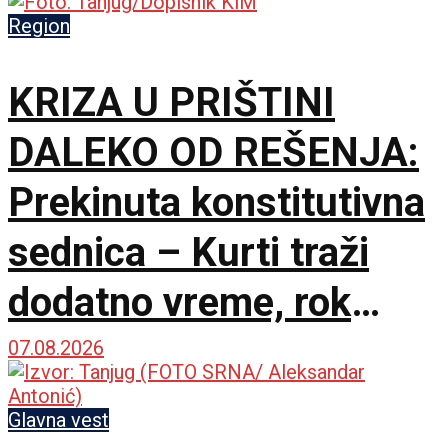
Region
KRIZA U PRIŠTINI
DALEKO OD REŠENJA:
Prekinuta konstitutivna
sednica – Kurti traži
dodatno vreme, rok
Ustavnog suda ističe
07.08.2026
sutra
Glavna vest