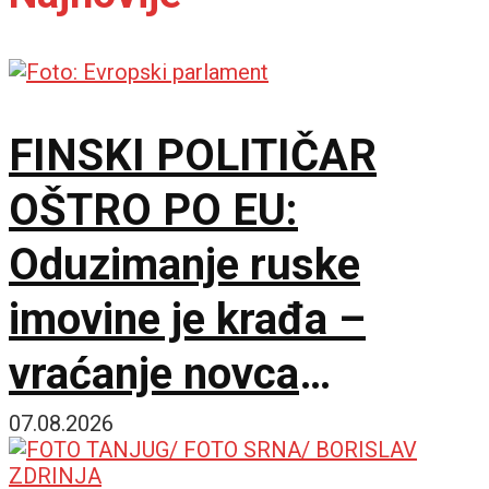
FINSKI POLITIČAR
OŠTRO PO EU:
Oduzimanje ruske
imovine je krađa –
vraćanje novca
omogućilo bi mir u
07.08.2026
Ukrajini