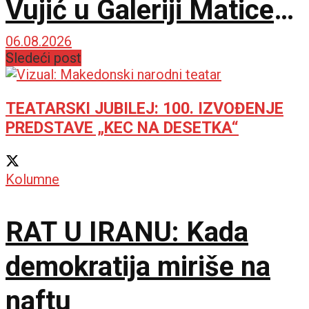
Vujić u Galeriji Matice
srpske
06.08.2026
Sledeći post
TEATARSKI JUBILEJ: 100. IZVOĐENJE
PREDSTAVE „KEC NA DESETKA“
Kolumne
RAT U IRANU: Kada
demokratija miriše na
naftu