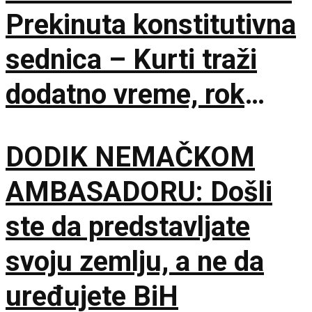
Prekinuta konstitutivna
sednica – Kurti traži
dodatno vreme, rok
Ustavnog suda ističe
DODIK NEMAČKOM
sutra
AMBASADORU: Došli
ste da predstavljate
svoju zemlju, a ne da
uređujete BiH