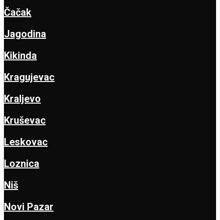
Čačak
Jagodina
Kikinda
Kragujevac
Kraljevo
Kruševac
Leskovac
Loznica
Niš
Novi Pazar