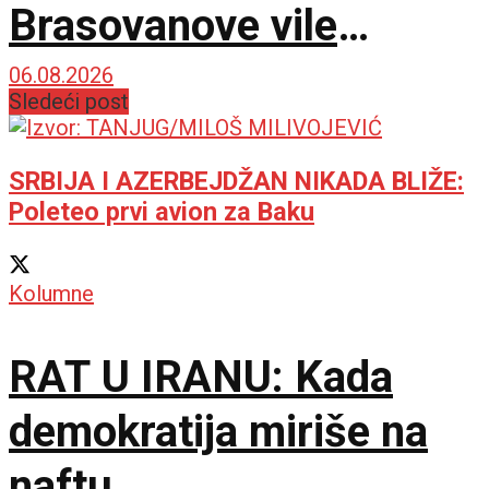
Brasovanove vile
ponovo sija starim
06.08.2026
Sledeći post
sjajem
SRBIJA I AZERBEJDŽAN NIKADA BLIŽE:
Poleteo prvi avion za Baku
Kolumne
RAT U IRANU: Kada
demokratija miriše na
naftu