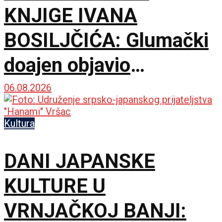
KNJIGE IVANA
BOSILJČIĆA: Glumački
doajen objavio
autorizovani prvenac
06.08.2026
„Naše priče“
Kultura
DANI JAPANSKE
KULTURE U
VRNJAČKOJ BANJI: