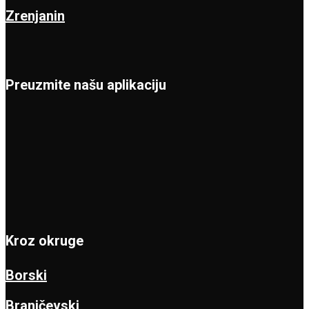
Zrenjanin
Preuzmite našu aplikaciju
Kroz okruge
Borski
Braničevski