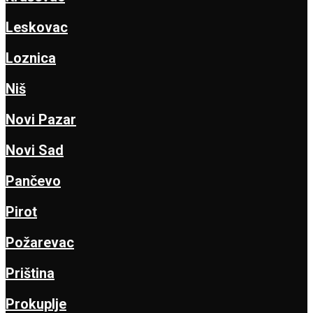
Leskovac
Loznica
Niš
Novi Pazar
Novi Sad
Pančevo
Pirot
Požarevac
Priština
Prokuplje