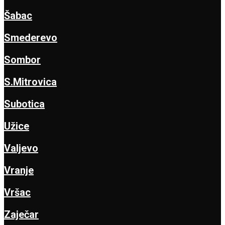
Šabac
Smederevo
Sombor
S.Mitrovica
Subotica
Užice
Valjevo
Vranje
Vršac
Zaječar