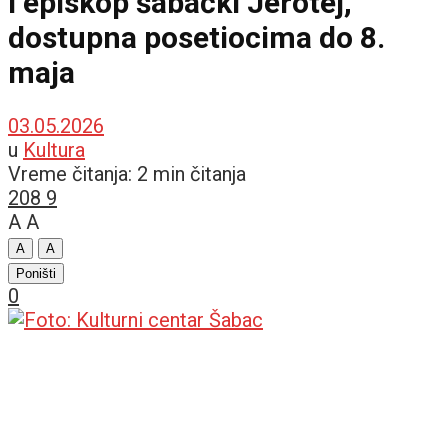
i episkop šabački Jerotej,
dostupna posetiocima do 8.
maja
03.05.2026
u
Kultura
Vreme čitanja: 2 min čitanja
208
9
A
A
A
A
Poništi
0