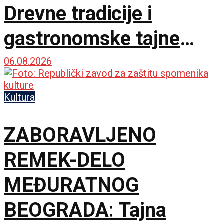
Drevne tradicije i
gastronomske tajne
spojile dve prijateljske
06.08.2026
zemlje
Kultura
ZABORAVLJENO
REMEK-DELO
MEĐURATNOG
BEOGRADA: Tajna