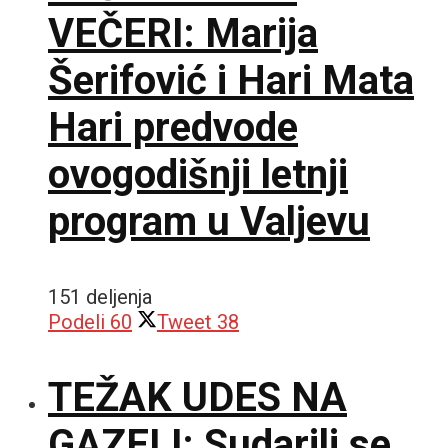
VEČERI: Marija
Šerifović i Hari Mata
Hari predvode
ovogodišnji letnji
program u Valjevu
151 deljenja
Podeli
60
Tweet
38
TEŽAK UDES NA
GAZELI: Sudarili se