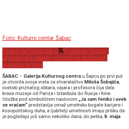
Foto: Kulturni centar Šabac
Podeli na Facebook-u
Podeli na Twitter-
u
Podeli na LinkedIn-u
Podeli na WA
Pošalji
prijatelju na mail
ŠABAC
–
Galerija Kulturnog centra
u Šapcu po prvi put
je otvorila svoja vrata za stvaralaštvo
Miloša Šobajića
,
svetski priznatog slikara, vajara i profesora čija dela
krase muzeje od Pariza i Istanbula do Rusije i Kine.
Izložba pod simboličnim naslovom
„Ja sam feniks i uvek
se vraćam“
predstavlja omaž umetniku bogate karijere i
kosopolitskog duha, a ljubitelji umetnosti imaju priliku da
je pogledaju još samo nekoliko dana, do petka,
8. maja
.