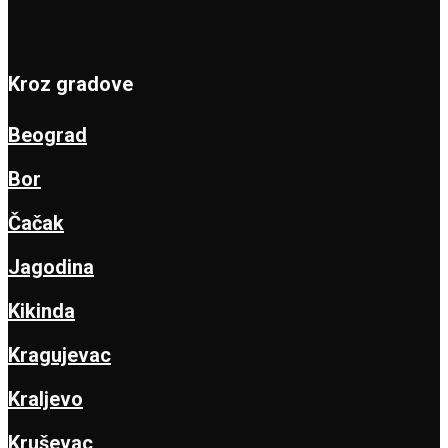
Kroz gradove
Beograd
Bor
Čačak
Jagodina
Kikinda
Kragujevac
Kraljevo
Kruševac