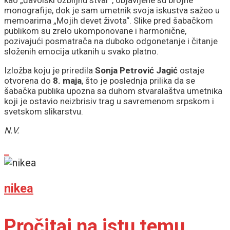
kao „đavolski ozbiljnu stvar“, objavljene su brojne
monografije, dok je sam umetnik svoja iskustva sažeo u
memoarima „Mojih devet života“. Slike pred šabačkom
publikom su zrelo ukomponovane i harmonične,
pozivajući posmatrača na duboko odgonetanje i čitanje
složenih emocija utkanih u svako platno.
Izložba koju je priredila
Sonja Petrović Jagić
ostaje
otvorena do
8. maja
, što je poslednja prilika da se
šabačka publika upozna sa duhom stvaralaštva umetnika
koji je ostavio neizbrisiv trag u savremenom srpskom i
svetskom slikarstvu.
N.V.
nikea
Pročitaj na istu temu