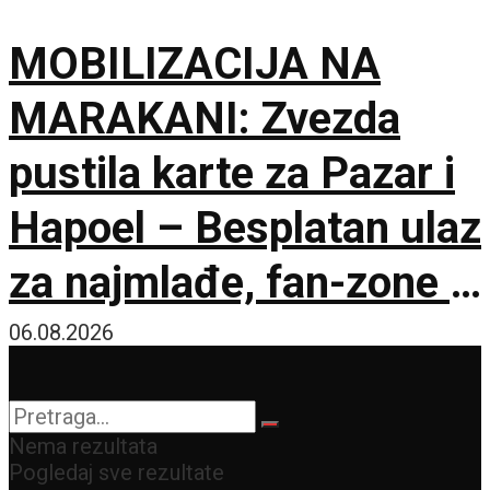
MOBILIZACIJA NA
MARAKANI: Zvezda
pustila karte za Pazar i
Hapoel – Besplatan ulaz
za najmlađe, fan-zone i
besplatna karta za
06.08.2026
humanost!
Nema rezultata
Pogledaj sve rezultate