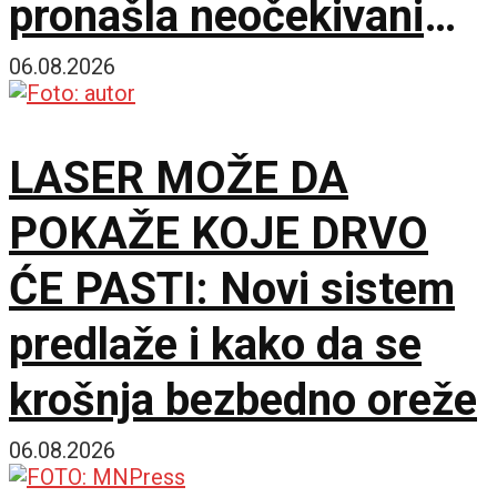
pronašla neočekivani
matematički primer
06.08.2026
LASER MOŽE DA
POKAŽE KOJE DRVO
ĆE PASTI: Novi sistem
predlaže i kako da se
krošnja bezbedno oreže
06.08.2026