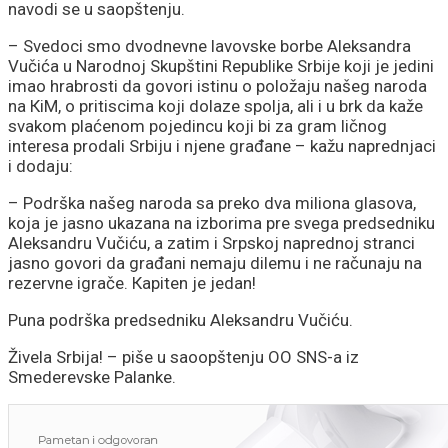
navodi se u saopštenju.
– Svedoci smo dvodnevne lavovske borbe Aleksandra
Vučića u Narodnoj Skupštini Republike Srbije koji je jedini
imao hrabrosti da govori istinu o položaju našeg naroda
na КiM, o pritiscima koji dolaze spolja, ali i u brk da kaže
svakom plaćenom pojedincu koji bi za gram ličnog
interesa prodali Srbiju i njene građane – kažu naprednjaci
i dodaju:
– Podrška našeg naroda sa preko dva miliona glasova,
koja je jasno ukazana na izborima pre svega predsedniku
Aleksandru Vučiću, a zatim i Srpskoj naprednoj stranci
jasno govori da građani nemaju dilemu i ne računaju na
rezervne igrače. Кapiten je jedan!
Puna podrška predsedniku Aleksandru Vučiću.
Živela Srbija! – piše u saoopštenju OO SNS-a iz
Smederevske Palanke.