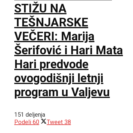
STIŽU NA
TEŠNJARSKE
VEČERI: Marija
Šerifović i Hari Mata
Hari predvode
ovogodišnji letnji
program u Valjevu
151 deljenja
Podeli
60
Tweet
38