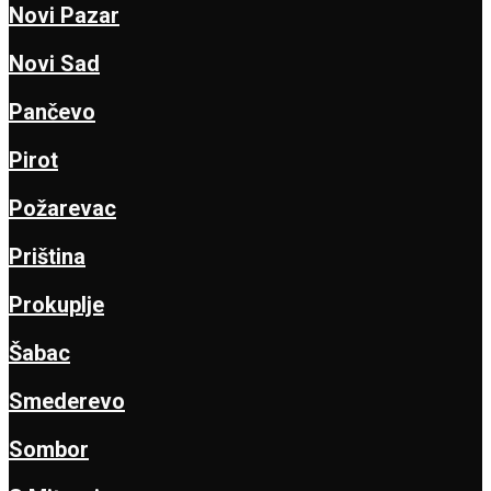
Novi Pazar
Novi Sad
Pančevo
Pirot
Požarevac
Priština
Prokuplje
Šabac
Smederevo
Sombor