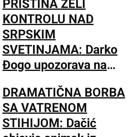
PRIŠTINA ŽELI
KONTROLU NAD
SRPSKIM
SVETINJAMA: Darko
Đogo upozorava na
opasne namere
DRAMATIČNA BORBA
uvođenja licenciranih
SA VATRENOM
vodiča na KiM
STIHIJOM: Dačić