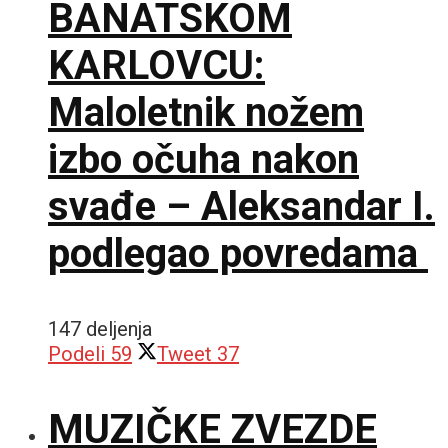
BANATSKOM
KARLOVCU:
Maloletnik nožem
izbo očuha nakon
svađe – Aleksandar I.
podlegao povredama
147 deljenja
Podeli
59
Tweet
37
MUZIČKE ZVEZDE