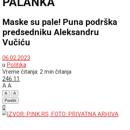
PALANKA
Maske su pale! Puna podrška
predsedniku Aleksandru
Vučiću
06.02.2023
u
Politika
Vreme čitanja: 2 min čitanja
246
11
A
A
A
A
Poništi
0