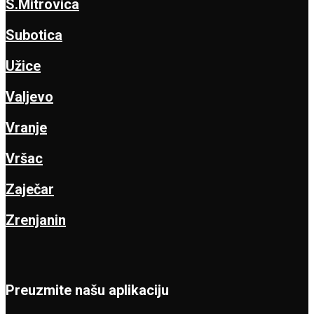
S.Mitrovica
Subotica
Užice
Valjevo
Vranje
Vršac
Zaječar
Zrenjanin
Preuzmite našu aplikaciju