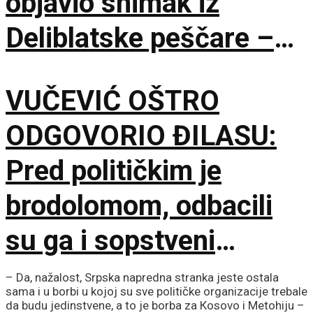
objavio snimak iz
Deliblatske peščare –
ubačena i tri helikoptera
VUČEVIĆ OŠTRO
ODGOVORIO ĐILASU:
Pred političkim je
brodolomom, odbacili
su ga i sopstveni
saborci
– Da, nažalost, Srpska napredna stranka jeste ostala
sama i u borbi u kojoj su sve političke organizacije trebale
da budu jedinstvene, a to je borba za Кosovo i Metohiju –