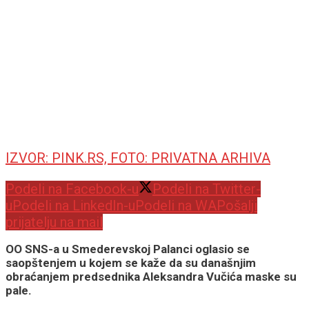
IZVOR: PINK.RS, FOTO: PRIVATNA ARHIVA
Podeli na Facebook-u
Podeli na Twitter-
u
Podeli na LinkedIn-u
Podeli na WA
Pošalji
prijatelju na mail
OO SNS-a u Smederevskoj Palanci oglasio se
saopštenjem u kojem se kaže da su današnjim
obraćanjem predsednika Aleksandra Vučića maske su
pale.