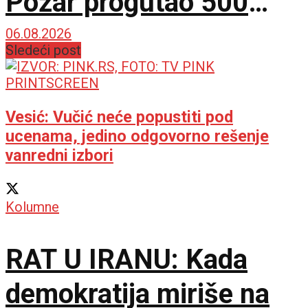
Požar progutao 500
hektara Peščare, sutra
06.08.2026
Sledeći post
nove mere Vlade
Vesić: Vučić neće popustiti pod
ucenama, jedino odgovorno rešenje
vanredni izbori
Kolumne
RAT U IRANU: Kada
demokratija miriše na