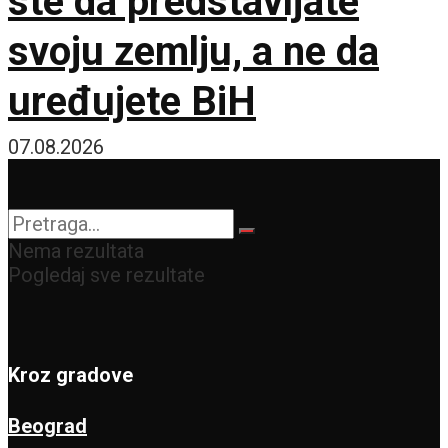
ste da predstavljate
svoju zemlju, a ne da
uređujete BiH
07.08.2026
Nema rezultata
Pogledaj sve rezultate
Kroz gradove
Beograd