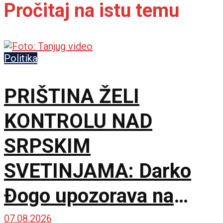
Pročitaj na istu temu
Politika
PRIŠTINA ŽELI
KONTROLU NAD
SRPSKIM
SVETINJAMA: Darko
Đogo upozorava na
opasne namere
07.08.2026