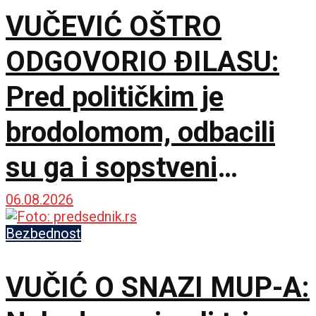
VUČEVIĆ OŠTRO
ODGOVORIO ĐILASU:
Pred političkim je
brodolomom, odbacili
su ga i sopstveni
saborci
06.08.2026
Bezbednost
VUČIĆ O SNAZI MUP-A: