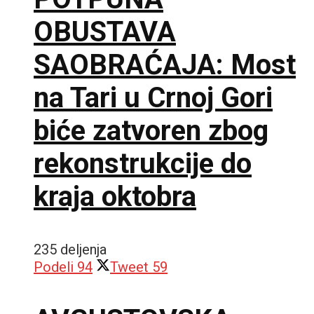
OBUSTAVA
SAOBRAĆAJA: Most
na Tari u Crnoj Gori
biće zatvoren zbog
rekonstrukcije do
kraja oktobra
235 deljenja
Podeli
94
Tweet
59