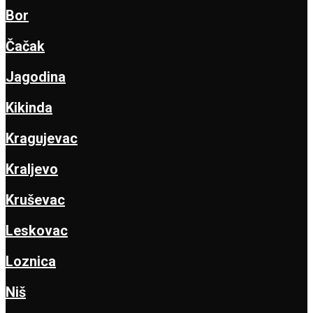
Bor
Čačak
Jagodina
Kikinda
Kragujevac
Kraljevo
Kruševac
Leskovac
Loznica
Niš