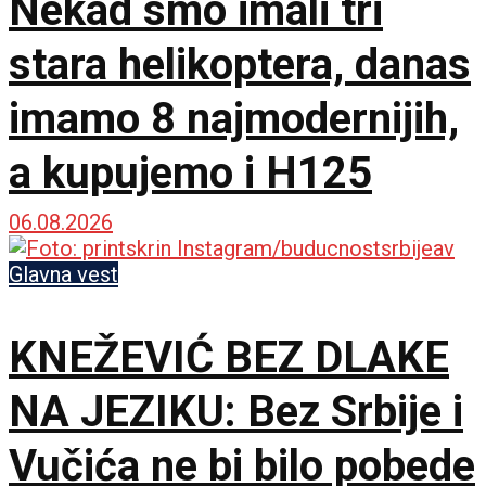
Nekad smo imali tri
stara helikoptera, danas
imamo 8 najmodernijih,
a kupujemo i H125
06.08.2026
Glavna vest
KNEŽEVIĆ BEZ DLAKE
NA JEZIKU: Bez Srbije i
Vučića ne bi bilo pobede