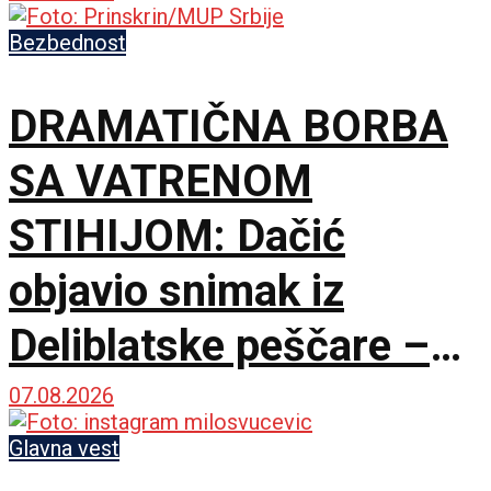
uvođenja licenciranih
Bezbednost
vodiča na KiM
DRAMATIČNA BORBA
SA VATRENOM
STIHIJOM: Dačić
objavio snimak iz
Deliblatske peščare –
ubačena i tri helikoptera
07.08.2026
Glavna vest