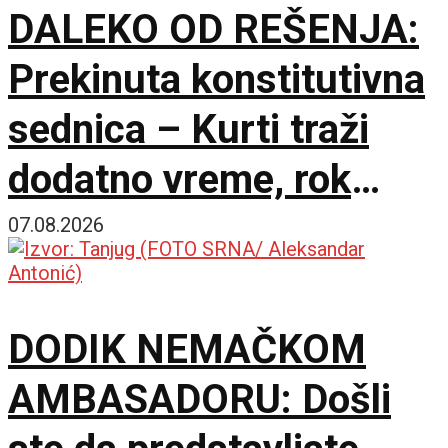
DALEKO OD REŠENJA:
Prekinuta konstitutivna
sednica – Kurti traži
dodatno vreme, rok
Ustavnog suda ističe
07.08.2026
sutra
DODIK NEMAČKOM
AMBASADORU: Došli