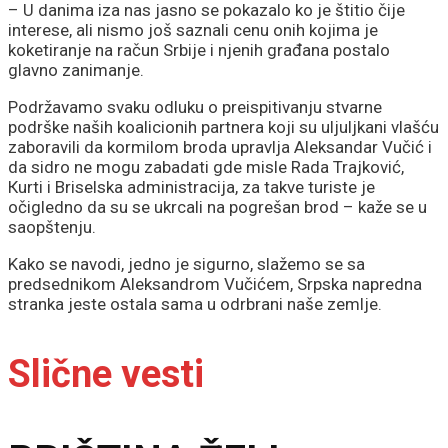
– U danima iza nas jasno se pokazalo ko je štitio čije
interese, ali nismo još saznali cenu onih kojima je
koketiranje na račun Srbije i njenih građana postalo
glavno zanimanje.
Podržavamo svaku odluku o preispitivanju stvarne
podrške naših koalicionih partnera koji su uljuljkani vlašću
zaboravili da kormilom broda upravlja Aleksandar Vučić i
da sidro ne mogu zabadati gde misle Rada Trajković,
Кurti i Briselska administracija, za takve turiste je
očigledno da su se ukrcali na pogrešan brod – kaže se u
saopštenju.
Kako se navodi, jedno je sigurno, slažemo se sa
predsednikom Aleksandrom Vučićem, Srpska napredna
stranka jeste ostala sama u odrbrani naše zemlje.
Slične vesti