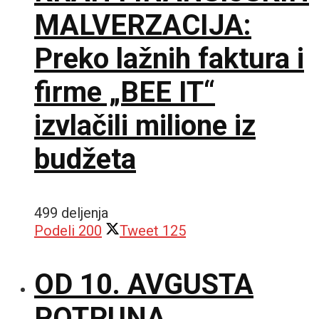
MALVERZACIJA:
Preko lažnih faktura i
firme „BEE IT“
izvlačili milione iz
budžeta
499 deljenja
Podeli
200
Tweet
125
OD 10. AVGUSTA
POTPUNA