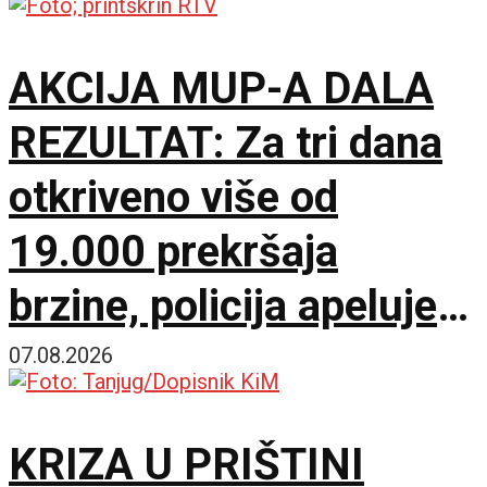
AKCIJA MUP-A DALA
REZULTAT: Za tri dana
otkriveno više od
19.000 prekršaja
brzine, policija apeluje
na vozače pred burni
07.08.2026
vikend
KRIZA U PRIŠTINI